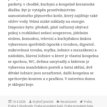
parkety, v chodbě, kuchyni a koupelně keramická
dlažba. Byt je vytápěn prostřednictvím
samostatného plynového kotle, který zajišťuje také
ohřev vody. Velmi nízké náklady na energie.
Dispozice bytu: předsíň, plně zařízený obývací
pokoj s rozkládací sedací soupravou, jídelním
stolem, komodou, televizí a kuchyňskou linkou
vybavenou spotřebiči (sporák s troubou, digestoř,
mikrovlnná trouba, myčka, lednice s mrazákem) a
nádobím, hlavní ložnice u které je vlastní koupelna
se sprchou, WC, dvěma umyvadly a bidetem je
vybavena manželskou postelí a šatní skříní, dvě
dětské ložnice jsou nezařízené, další koupelna se
sprchovým koutem a s pračkou. V suterénu domu
je sklepní koje.
Publikováno:
16.4.2026
Autor:
Kryštof Janeček
Rubriky:
Nezařazené
Štítky:
Praha
,
Praha 3 Vinohrady
,
Praha pronájem bytů
,
Praha pronájem bytu