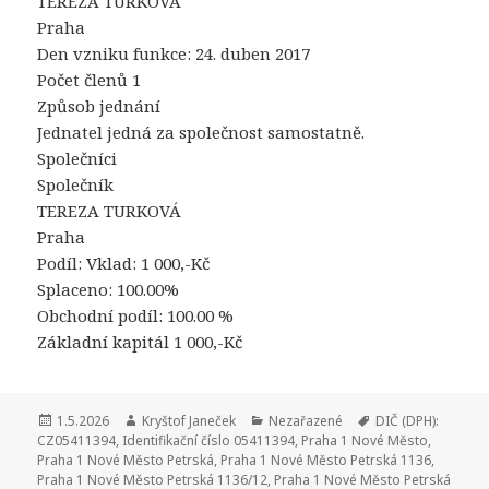
TEREZA TURKOVÁ
Praha
Den vzniku funkce: 24. duben 2017
Počet členů 1
Způsob jednání
Jednatel jedná za společnost samostatně.
Společníci
Společník
TEREZA TURKOVÁ
Praha
Podíl: Vklad: 1 000,-Kč
Splaceno: 100.00%
Obchodní podíl: 100.00 %
Základní kapitál 1 000,-Kč
Publikováno:
1.5.2026
Autor:
Kryštof Janeček
Rubriky:
Nezařazené
Štítky:
DIČ (DPH):
CZ05411394
,
Identifikační číslo 05411394
,
Praha 1 Nové Město
,
Praha 1 Nové Město Petrská
,
Praha 1 Nové Město Petrská 1136
,
Praha 1 Nové Město Petrská 1136/12
,
Praha 1 Nové Město Petrská