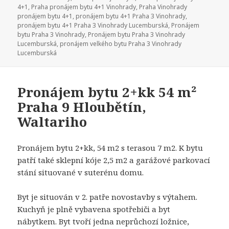
4+1
,
Praha pronájem bytu 4+1 Vinohrady
,
Praha Vinohrady
pronájem bytu 4+1
,
pronájem bytu 4+1 Praha 3 Vinohrady
,
pronájem bytu 4+1 Praha 3 Vinohrady Lucemburská
,
Pronájem
bytu Praha 3 Vinohrady
,
Pronájem bytu Praha 3 Vinohrady
Lucemburská
,
pronájem velkého bytu Praha 3 Vinohrady
Lucemburská
Pronájem bytu 2+kk 54 m²
Praha 9 Hloubětín,
Waltariho
Pronájem bytu 2+kk, 54 m2 s terasou 7 m2. K bytu
patří také sklepní kóje 2,5 m2 a garážové parkovací
stání situované v suterénu domu.
Byt je situován v 2. patře novostavby s výtahem.
Kuchyň je plně vybavena spotřebiči a byt
nábytkem. Byt tvoří jedna neprůchozí ložnice,