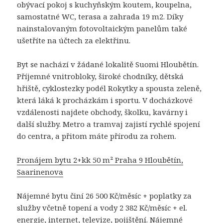
obývací pokoj s kuchyňským koutem, koupelna,
samostatné WC, terasa a zahrada 19 m2. Díky
nainstalovaným fotovoltaickým panelům také
ušetříte na účtech za elektřinu.
Byt se nachází v žádané lokalitě Suomi Hloubětín.
Příjemné vnitrobloky, široké chodníky, dětská
hřiště, cyklostezky podél Rokytky a spousta zeleně,
která láká k procházkám i sportu. V docházkové
vzdálenosti najdete obchody, školku, kavárny i
další služby. Metro a tramvaj zajistí rychlé spojení
do centra, a přitom máte přírodu za rohem.
Pronájem bytu 2+kk 50 m² Praha 9 Hloubětín,
Saarinenova
Nájemné bytu činí 26 500 Kč/měsíc + poplatky za
služby včetně topení a vody 2 382 Kč/měsíc + el.
energie, internet, televize, pojištění. Nájemné