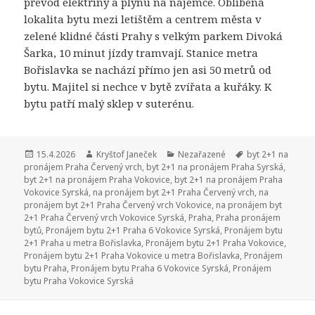
převod elektřiny a plynu na nájemce. Oblíbená
lokalita bytu mezi letištěm a centrem města v
zelené klidné části Prahy s velkým parkem Divoká
Šarka, 10 minut jízdy tramvají. Stanice metra
Bořislavka se nachází přímo jen asi 50 metrů od
bytu. Majitel si nechce v bytě zvířata a kuřáky. K
bytu patří malý sklep v suterénu.
Publikováno:
15.4.2026
Autor:
Kryštof Janeček
Rubriky:
Nezařazené
Štítky:
byt 2+1 na
pronájem Praha Červený vrch
,
byt 2+1 na pronájem Praha Syrská
,
byt 2+1 na pronájem Praha Vokovice
,
byt 2+1 na pronájem Praha
Vokovice Syrská
,
na pronájem byt 2+1 Praha Červený vrch
,
na
pronájem byt 2+1 Praha Červený vrch Vokovice
,
na pronájem byt
2+1 Praha Červený vrch Vokovice Syrská
,
Praha
,
Praha pronájem
bytů
,
Pronájem bytu 2+1 Praha 6 Vokovice Syrská
,
Pronájem bytu
2+1 Praha u metra Bořislavka
,
Pronájem bytu 2+1 Praha Vokovice
,
Pronájem bytu 2+1 Praha Vokovice u metra Bořislavka
,
Pronájem
bytu Praha
,
Pronájem bytu Praha 6 Vokovice Syrská
,
Pronájem
bytu Praha Vokovice Syrská