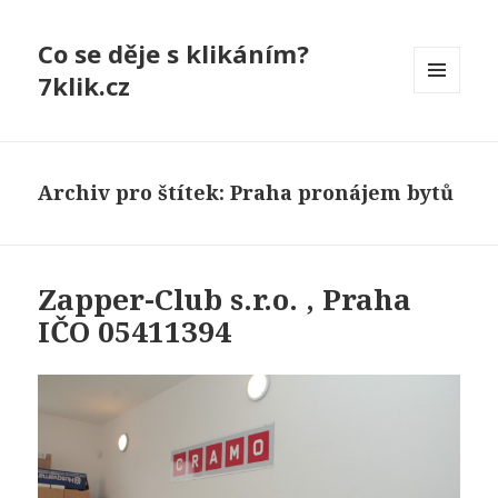
Co se děje s klikáním?
7klik.cz
MENU
A
WIDGETY
Archiv pro štítek: Praha pronájem bytů
Zapper-Club s.r.o. , Praha
IČO 05411394