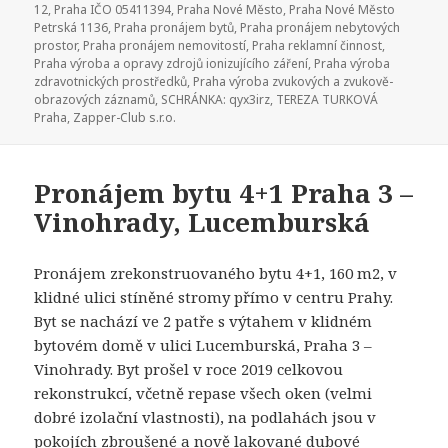
12
,
Praha IČO 05411394
,
Praha Nové Město
,
Praha Nové Město
Petrská 1136
,
Praha pronájem bytů
,
Praha pronájem nebytových
prostor
,
Praha pronájem nemovitostí
,
Praha reklamní činnost
,
Praha výroba a opravy zdrojů ionizujícího záření
,
Praha výroba
zdravotnických prostředků
,
Praha výroba zvukových a zvukově-
obrazových záznamů
,
SCHRÁNKA: qyx3irz
,
TEREZA TURKOVÁ
Praha
,
Zapper-Club s.r.o.
Pronájem bytu 4+1 Praha 3 –
Vinohrady, Lucemburská
Pronájem zrekonstruovaného bytu 4+1, 160 m2, v
klidné ulici stíněné stromy přímo v centru Prahy.
Byt se nachází ve 2 patře s výtahem v klidném
bytovém domě v ulici Lucemburská, Praha 3 –
Vinohrady. Byt prošel v roce 2019 celkovou
rekonstrukcí, včetně repase všech oken (velmi
dobré izolační vlastnosti), na podlahách jsou v
pokojích zbroušené a nově lakované dubové