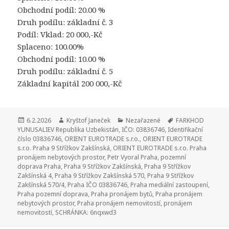
Obchodní podíl: 20.00 %
Druh podílu: základní č. 3
Podíl: Vklad: 20 000,-Kč
Splaceno: 100.00%
Obchodní podíl: 10.00 %
Druh podílu: základní č. 5
Základní kapitál 200 000,-Kč
Publikováno:
6.2.2026
Autor:
Kryštof Janeček
Rubriky:
Nezařazené
Štítky:
FARKHOD
YUNUSALIEV Republika Uzbekistán
,
IČO: 03836746
,
Identifikační
číslo 03836746
,
ORIENT EUROTRADE s.r.o.
,
ORIENT EUROTRADE
s.r.o. Praha 9 Střížkov Zakšínská
,
ORIENT EUROTRADE s.r.o. Praha
pronájem nebytových prostor
,
Petr Vyoral Praha
,
pozemní
doprava Praha
,
Praha 9 Střížkov Zakšínská
,
Praha 9 Střížkov
Zakšínská 4
,
Praha 9 Střížkov Zakšínská 570
,
Praha 9 Střížkov
Zakšínská 570/4
,
Praha IČO 03836746
,
Praha mediální zastoupení
,
Praha pozemní doprava
,
Praha pronájem bytů
,
Praha pronájem
nebytových prostor
,
Praha pronájem nemovitostí
,
pronájem
nemovitostí
,
SCHRÁNKA: 6nqxwd3