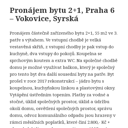
Pronájem bytu 2+1, Praha 6
– Vokovice, Syrská
Pronájem částečně zařízeného bytu 2+1, 55 m2 ve 3.
patře s výtahem. Ve vstupní chodbě je velká
vestavěná skříň, z vstupní chodby je pak vstup do
kuchyně, dva vstupy do pokojů. Koupelna se
sprchovým koutem a extra WC. Na společné chodbě
domu je možné využívat balkon, který je společný
pro tento byt dva další sousední byty na patře. Byt
prošel v roce 2017 rekonstrukcí – jádro bytu s
koupelnou, kuchyňskou linkou a plastovými okny.
Vytápění ústředním topením. Platby za vodné a
stočné, úklid společných prostor, úklid a údržbu
okolí domu, osvětlení společných prostor, správu
domu, odvoz komunálního odpadu jsou hrazeny v
rámci měsíčních poplatků, které činí 2.800,- Kč +