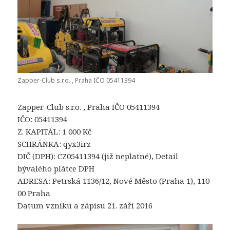
Zapper-Club s.r.o. , Praha IČO 05411394
Zapper-Club s.r.o. , Praha IČO 05411394
IČO: 05411394
Z. KAPITÁL: 1 000 Kč
SCHRÁNKA: qyx3irz
DIČ (DPH): CZ05411394 (již neplatné), Detail
bývalého plátce DPH
ADRESA: Petrská 1136/12, Nové Město (Praha 1), 110
00 Praha
Datum vzniku a zápisu 21. září 2016