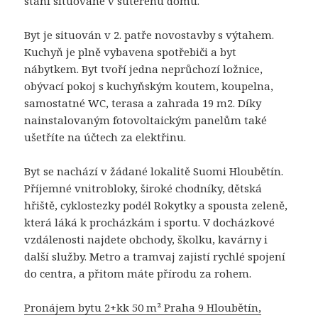
stání situované v suterénu domu.
Byt je situován v 2. patře novostavby s výtahem.
Kuchyň je plně vybavena spotřebiči a byt
nábytkem. Byt tvoří jedna neprůchozí ložnice,
obývací pokoj s kuchyňským koutem, koupelna,
samostatné WC, terasa a zahrada 19 m2. Díky
nainstalovaným fotovoltaickým panelům také
ušetříte na účtech za elektřinu.
Byt se nachází v žádané lokalitě Suomi Hloubětín.
Příjemné vnitrobloky, široké chodníky, dětská
hřiště, cyklostezky podél Rokytky a spousta zeleně,
která láká k procházkám i sportu. V docházkové
vzdálenosti najdete obchody, školku, kavárny i
další služby. Metro a tramvaj zajistí rychlé spojení
do centra, a přitom máte přírodu za rohem.
Pronájem bytu 2+kk 50 m² Praha 9 Hloubětín,