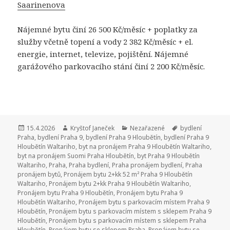
Saarinenova
Nájemné bytu činí 26 500 Kč/měsíc + poplatky za
služby včetně topení a vody 2 382 Kč/měsíc + el.
energie, internet, televize, pojištění. Nájemné
garážového parkovacího stání činí 2 200 Kč/měsíc.
Publikováno:
15.4.2026
Autor:
Kryštof Janeček
Rubriky:
Nezařazené
Štítky:
bydlení
Praha
,
bydlení Praha 9
,
bydlení Praha 9 Hloubětín
,
bydlení Praha 9
Hloubětín Waltariho
,
byt na pronájem Praha 9 Hloubětín Waltariho
,
byt na pronájem Suomi Praha Hloubětín
,
byt Praha 9 Hloubětín
Waltariho
,
Praha
,
Praha bydlení
,
Praha pronájem bydlení
,
Praha
pronájem bytů
,
Pronájem bytu 2+kk 52 m² Praha 9 Hloubětín
Waltariho
,
Pronájem bytu 2+kk Praha 9 Hloubětín Waltariho
,
Pronájem bytu Praha 9 Hloubětín
,
Pronájem bytu Praha 9
Hloubětín Waltariho
,
Pronájem bytu s parkovacím místem Praha 9
Hloubětín
,
Pronájem bytu s parkovacím místem s sklepem Praha 9
Hloubětín
,
Pronájem bytu s parkovacím místem s sklepem Praha
Hloubětín
,
Pronájem bytu se sklepem Praha
,
Pronájem bytu se