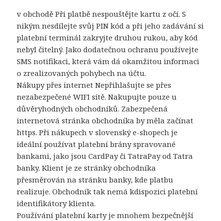
v obchodě Při platbě nespouštějte kartu z očí. S
nikým nesdílejte svůj PIN kód a při jeho zadávání si
platební terminál zakryjte druhou rukou, aby kód
nebyl čitelný. Jako dodatečnou ochranu používejte
SMS notifikaci, která vám dá okamžitou informaci
o zrealizovaných pohybech na účtu.
Nákupy přes internet Nepřihlašujte se přes
nezabezpečené WIFI sítě. Nakupujte pouze u
důvěryhodných obchodníků. Zabezpečená
internetová stránka obchodníka by měla začínat
https. Při nákupech v slovenský e-shopech je
ideální používat platební brány spravované
bankami, jako jsou CardPay či TatraPay od Tatra
banky. Klient je ze stránky obchodníka
přesměrován na stránku banky, kde platbu
realizuje. Obchodník tak nemá kdispozici platební
identifikátory klienta.
Používání platební karty je mnohem bezpečnější