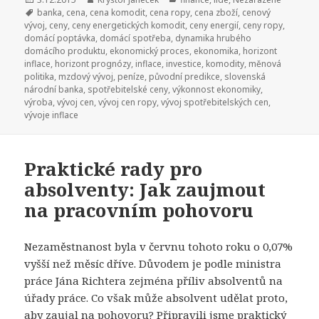
Štítky:
banka
,
cena
,
cena komodit
,
cena ropy
,
cena zboží
,
cenový
vývoj
,
ceny
,
ceny energetických komodit
,
ceny energií
,
ceny ropy
,
domácí poptávka
,
domácí spotřeba
,
dynamika hrubého
domácího produktu
,
ekonomický proces
,
ekonomika
,
horizont
inflace
,
horizont prognózy
,
inflace
,
investice
,
komodity
,
měnová
politika
,
mzdový vývoj
,
peníze
,
původní predikce
,
slovenská
národní banka
,
spotřebitelské ceny
,
výkonnost ekonomiky
,
výroba
,
vývoj cen
,
vývoj cen ropy
,
vývoj spotřebitelských cen
,
vývoje inflace
Praktické rady pro
absolventy: Jak zaujmout
na pracovním pohovoru
Nezaměstnanost byla v červnu tohoto roku o 0,07%
vyšší než měsíc dříve. Důvodem je podle ministra
práce Jána Richtera zejména příliv absolventů na
úřady práce. Co však může absolvent udělat proto,
aby zaujal na pohovoru? Připravili jsme praktický