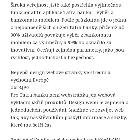
Široká veřejnost jistě také postřehla výjimečnou
funkcionalitu aplikace Tatra banka – výběr z
bankomatu mobilem. Podle průzkumu jde o jednu
z nejoblíbenějších služeb Tatra banky, přičemž až
90% uživatelů považuje výběr z bankomatu
mobilem za výjimečný a 99% ho označilo za
inovativní. Oceňují zejména parametry, jako jsou
rychlost, jednoduchost a bezpečnost.
Nejlepší design webové stránky ve střední a
východní Evropě
obr3.JPG
Pro Tatra banku není webstránka jen webová
výkladní skříň produktů. Design webu je zejména o
jednoduchém používání. Snažíme se rozvíjet web
tak, aby návštěvníkům poskytl informace a služby,
které mu šetří čas.
Znát návštěvníka našeho webu je nejdůležitější