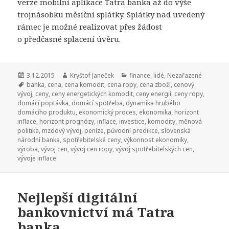
verze mobilní aplikace Tatra banka až do výše
trojnásobku měsíční splátky. Splátky nad uvedený
rámec je možné realizovat přes žádost
o předčasné splacení úvěru.
Publikováno:
3.12.2015
Autor:
Kryštof Janeček
Rubriky:
finance
,
lidé
,
Nezařazené
Štítky:
banka
,
cena
,
cena komodit
,
cena ropy
,
cena zboží
,
cenový
vývoj
,
ceny
,
ceny energetických komodit
,
ceny energií
,
ceny ropy
,
domácí poptávka
,
domácí spotřeba
,
dynamika hrubého
domácího produktu
,
ekonomický proces
,
ekonomika
,
horizont
inflace
,
horizont prognózy
,
inflace
,
investice
,
komodity
,
měnová
politika
,
mzdový vývoj
,
peníze
,
původní predikce
,
slovenská
národní banka
,
spotřebitelské ceny
,
výkonnost ekonomiky
,
výroba
,
vývoj cen
,
vývoj cen ropy
,
vývoj spotřebitelských cen
,
vývoje inflace
Nejlepší digitální
bankovnictví má Tatra
banka