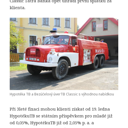
Classic Tatra banka opět uhradí první splátku za
klienta.
Hypotéka TB a Bezúčelový úverTB Classic s výhodnou nabídkou
Při 3leté fixaci mohou klienti získat od 19. ledna
HypotékuTB se státním příspěvkem pro mladé již
od 0,05%, HypotékuTB již od 2,05% p. a. a