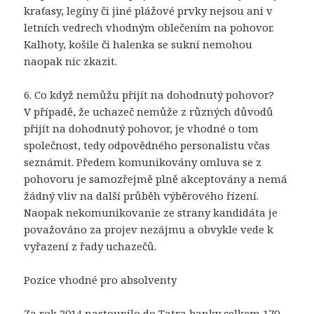
kraťasy, legíny či jiné plážové prvky nejsou ani v
letních vedrech vhodným oblečením na pohovor.
Kalhoty, košile či halenka se sukní nemohou
naopak nic zkazit.
6. Co když nemůžu přijít na dohodnutý pohovor?
V případě, že uchazeč nemůže z různých důvodů
přijít na dohodnutý pohovor, je vhodné o tom
společnost, tedy odpovědného personalistu včas
seznámit. Předem komunikovány omluva se z
pohovoru je samozřejmě plně akceptovány a nemá
žádný vliv na další průběh výběrového řízení.
Naopak nekomunikovanie ze strany kandidáta je
považováno za projev nezájmu a obvykle vede k
vyřazení z řady uchazečů.
Pozice vhodné pro absolventy
Za rok 2014 nastoupilo do Tatra banky celkem 170