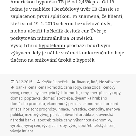
Americkou hypotéku TB již od 2,45% p. a. Od 19.
ledna je v nabídce i Bezúčelový úvěr TB Classic se
zaplacenou první splátkou. To znamená, že klienti,
kteří si od 19. 1. 2015 seberou bezúčelové úvěr,
mohou ušetřit i několik desítek eur. Úvěr je
poskytován minimálně na 24 měsíců.
Vývoj trhu s
hypotékami
prochází bouřlivým
výkyvem, kdy je náhle v rámci konkurenčního boje
tlačeno na snižování úroků z hypoték.
Publikováno:
3.12.2015
Autor:
Kryštof Janeček
Rubriky:
finance
,
lidé
,
Nezařazené
Štítky:
banka
,
cena
,
cena komodit
,
cena ropy
,
cena zboží
,
cenový
vývoj
,
ceny
,
ceny energetických komodit
,
ceny energií
,
ceny ropy
,
domácí poptávka
,
domácí spotřeba
,
dynamika hrubého
domácího produktu
,
ekonomický proces
,
ekonomika
,
horizont
inflace
,
horizont prognózy
,
inflace
,
investice
,
komodity
,
měnová
politika
,
mzdový vývoj
,
peníze
,
původní predikce
,
slovenská
národní banka
,
spotřebitelské ceny
,
výkonnost ekonomiky
,
výroba
,
vývoj cen
,
vývoj cen ropy
,
vývoj spotřebitelských cen
,
vývoje inflace