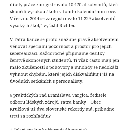
úřady práce zaregistrovalo 10 470 absolventů, kteří
skončili vysokou školu v tomto kalendářním roce.
V červnu 2014 se zaregistrovalo 11 229 absolventů
vysokých škol,“ vyčíslil Richter.
V Tatra bance se proto snažíme právě absolventem
věnovat speciální pozornost a prostor pro jejich
seberealizaci. Každoročně přijímáme desítky
čerstvě skončených studentů. Ti však často mají jen
málo zkušeností s pohovory a mnohdy se nedokáží
vyhnout chybám, které jejich diskvalifikují již na
úvodních setkáních s personalisty.
6 praktických rad Branislava Vargica, ředitele
odboru lidských zdrojů Tatra banky
Obec
Kružlová už dva slovenské rekordy má, pribudne
tretí za rozhľadňu?
1. Jak si správně připravit životopis?