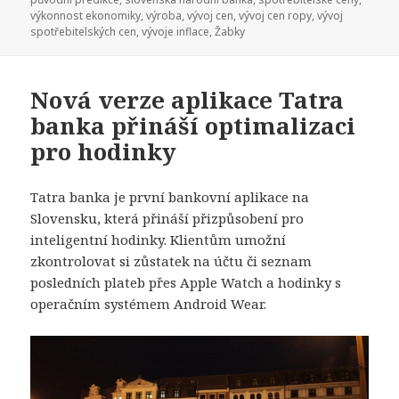
výkonnost ekonomiky
,
výroba
,
vývoj cen
,
vývoj cen ropy
,
vývoj
spotřebitelských cen
,
vývoje inflace
,
Žabky
Nová verze aplikace Tatra
banka přináší optimalizaci
pro hodinky
Tatra banka je první bankovní aplikace na
Slovensku, která přináší přizpůsobení pro
inteligentní hodinky. Klientům umožní
zkontrolovat si zůstatek na účtu či seznam
posledních plateb přes Apple Watch a hodinky s
operačním systémem Android Wear.