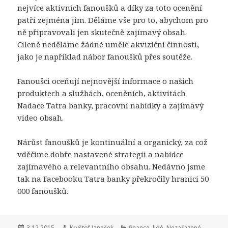
nejvíce aktivních fanoušků a díky za toto ocenění
patří zejména jim. Děláme vše pro to, abychom pro
ně připravovali jen skutečně zajímavý obsah.
Cíleně neděláme žádné umělé akviziční činnosti,
jako je například nábor fanoušků přes soutěže.
Fanoušci oceňují nejnovější informace o našich
produktech a službách, oceněních, aktivitách
Nadace Tatra banky, pracovní nabídky a zajímavý
video obsah.
Nárůst fanoušků je kontinuální a organický, za což
vděčíme dobře nastavené strategii a nabídce
zajímavého a relevantního obsahu. Nedávno jsme
tak na Facebooku Tatra banky překročily hranici 50
000 fanoušků.
Publikováno:
3.12.2015
Autor:
Kryštof Janeček
Rubriky:
finance
,
lidé
,
Nezařazené