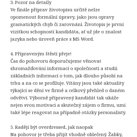
3. Pozor na detaily
Ve finále příprav životopisu určitě nelze
opomenout formální úpravy, jako jsou opravy
gramatických chyb či zarovnání. Životopis je první
vizitkou schopností kandidáta, ať už jde o znalost
jazyka nebo úroveň práce s MS Word.
4. Připraveným štěstí přeje!
Čas do pohovoru doporučujeme věnovat
shromažďování informací o společnosti a studii
základních informací o tom, jak dlouho působí na
trhu a na co se profiluje. Vítány jsou také aktuality
týkající se dění ve firmě a celkový přehled o daném
odvětví. Výborně připravený kandidát tak ukáže
nejen svou motivaci a skutečný zájem o firmu, umí
také lépe reagovat na případně otázky personalisty.
5. Raději být overdressed, jak naopak
Na pohovor je třeba přijít vhodně oblečený. Žabky,