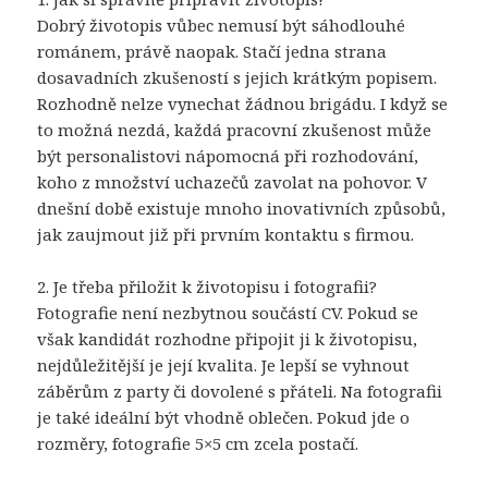
Dobrý životopis vůbec nemusí být sáhodlouhé
románem, právě naopak. Stačí jedna strana
dosavadních zkušeností s jejich krátkým popisem.
Rozhodně nelze vynechat žádnou brigádu. I když se
to možná nezdá, každá pracovní zkušenost může
být personalistovi nápomocná při rozhodování,
koho z množství uchazečů zavolat na pohovor. V
dnešní době existuje mnoho inovativních způsobů,
jak zaujmout již při prvním kontaktu s firmou.
2. Je třeba přiložit k životopisu i fotografii?
Fotografie není nezbytnou součástí CV. Pokud se
však kandidát rozhodne připojit ji k životopisu,
nejdůležitější je její kvalita. Je lepší se vyhnout
záběrům z party či dovolené s přáteli. Na fotografii
je také ideální být vhodně oblečen. Pokud jde o
rozměry, fotografie 5×5 cm zcela postačí.