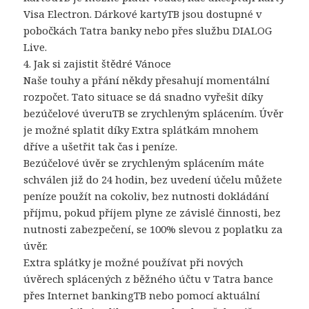
Visa Electron. Dárkové kartyTB jsou dostupné v
pobočkách Tatra banky nebo přes službu DIALOG
Live.
4. Jak si zajistit štědré Vánoce
Naše touhy a přání někdy přesahují momentální
rozpočet. Tato situace se dá snadno vyřešit díky
bezúčelové úveruTB se zrychleným splácením. Úvěr
je možné splatit díky Extra splátkám mnohem
dříve a ušetřit tak čas i peníze.
Bezúčelové úvěr se zrychleným splácením máte
schválen již do 24 hodin, bez uvedení účelu můžete
peníze použít na cokoliv, bez nutnosti dokládání
příjmu, pokud příjem plyne ze závislé činnosti, bez
nutnosti zabezpečení, se 100% slevou z poplatku za
úvěr.
Extra splátky je možné používat při nových
úvěrech splácených z běžného účtu v Tatra bance
přes Internet bankingTB nebo pomocí aktuální