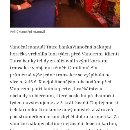
Velký vánoční manuál
Vánoční manuál Tatra bankaVianočná nákupní
horečka vrcholila loni týden před Vánocemi. Klienti
Tatra banky tehdy zrealizovali svými kartami
transakce v objemu téměř 12 milionů € a
průměrná výše jedné transakce se vyšplhala na
více než 46 €. K nejoblíbenějším obchodům před
Vánocemi patří knihkupectví, hračkářství a
obchody s oblečením, které poslední předvánoční
týden navštěvujeme až 3-krát častěji. Dopřejeme si
i elektroniku či dokonce nový nábytek a zároveň
pod stromečkem nesmí chybět dobrá kosmetika. Za
vánoční nákupy platíme nejčastěji debetní kartou,