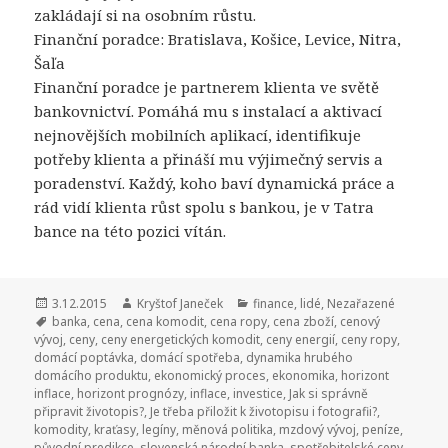
zakládají si na osobním růstu.
Finanční poradce: Bratislava, Košice, Levice, Nitra,
Šaľa
Finanční poradce je partnerem klienta ve světě
bankovnictví. Pomáhá mu s instalací a aktivací
nejnovějších mobilních aplikací, identifikuje
potřeby klienta a přináší mu výjimečný servis a
poradenství. Každý, koho baví dynamická práce a
rád vidí klienta růst spolu s bankou, je v Tatra
bance na této pozici vítán.
Publikováno:
3.12.2015
Autor:
Kryštof Janeček
Rubriky:
finance
,
lidé
,
Nezařazené
Štítky:
banka
,
cena
,
cena komodit
,
cena ropy
,
cena zboží
,
cenový
vývoj
,
ceny
,
ceny energetických komodit
,
ceny energií
,
ceny ropy
,
domácí poptávka
,
domácí spotřeba
,
dynamika hrubého
domácího produktu
,
ekonomický proces
,
ekonomika
,
horizont
inflace
,
horizont prognózy
,
inflace
,
investice
,
Jak si správně
připravit životopis?
,
Je třeba přiložit k životopisu i fotografii?
,
komodity
,
kraťasy
,
legíny
,
měnová politika
,
mzdový vývoj
,
peníze
,
původní predikce
,
slovenská národní banka
,
spotřebitelské ceny
,