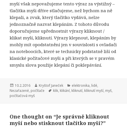
myší však nepovažujeme tento výraz za výstižný –
tlačítka myši dříve stlačujeme, než bychom na ně
klepali, a zvuk, který tlačítko vydává, nelze
jednoznačně nazvat klepáním. Z tohoto důvodu
doporučujeme upřednostnit výrazy kliknout /
klikat myší, kliknutí. Výrazy klepnout, klepáním by
mohly mít opodstatnění jen v souvislosti s ovladači
na noteboocích, které se technicky podstatně liší od
klasické počítačové myši a při kterých se v pravém
smyslu slova použije klepání či poklepávání.
Publikováno:
10.2.2016
Autor:
Kryštof Janeček
Rubriky:
elektronika
,
lidé
,
Nezařazené
,
počítače
Štítky:
klik
,
klikání
,
kliknutí
,
kliknutí myší
,
myš
,
počítačová myš
One thought on “Je správně kliknout
myší nebo stisknout tlačítko myši?”