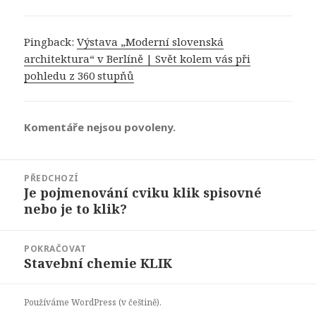
Pingback:
Výstava „Moderní slovenská
architektura“ v Berlíně | Svět kolem vás při
pohledu z 360 stupňů
Komentáře nejsou povoleny.
Navigace
PŘEDCHOZÍ
pro
Je pojmenování cviku klik spisovné
Předchozí
příspěvek
nebo je to klik?
příspěvek:
POKRAČOVAT
Stavební chemie KLIK
Následující
příspěvek:
Používáme WordPress (v češtině).