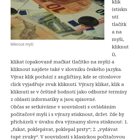
klik
(stiskn
utí
tlačítk
a na
myši,
kliknout myší
kliknut
í),
klikat (opakovaně mačkat tlačítko na myši) a
kliknout najdete také v slovníku českého jazyka.
Výraz klik pochází z angličtiny, kde se citoslovce
click vyjadřuje zvuk kliknutí. Výrazy klikat, klik a
kliknutí se v češtině hodnotí jako odborné termíny
z oblasti informatiky a jsou spisovné.
Občas se setkáváme v souvislosti s ovládáním
počítačové myši i s výrazy stisknout, držet. Zde by
přicházeli v úvahu dva významy slova stisknout: 1.
„ťukat, poklepávat, poklepal prsty“; 2. „vydávat
tupé zvuky“. V souvislosti s klasickou počítačovou