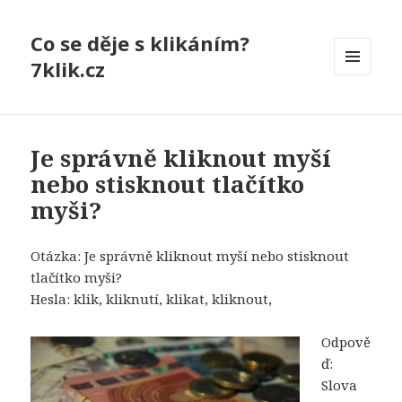
Co se děje s klikáním?
7klik.cz
MENU
A
WIDGETY
Je správně kliknout myší
nebo stisknout tlačítko
myši?
Otázka: Je správně kliknout myší nebo stisknout
tlačítko myši?
Hesla: klik, kliknutí, klikat, kliknout,
Odpově
ď:
Slova