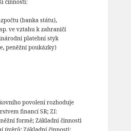
í činnosti:
ozpočtu (banka státu),
osp. ve vztahu k zahraničí
inárodní platební styk
ce, peněžní poukázky)
ankovního povolení rozhoduje
rstvem financí SR; ZI:
něžní formě; Základní činnosti
í úvěrů; Základní činnosti: