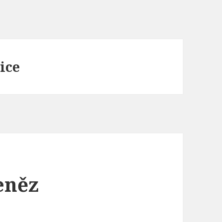
ice
eněz