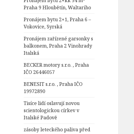
Pronájem bytu 2+kk 54 m²
Praha 9 Hloubětín, Waltariho
Pronájem bytu 2+1, Praha 6 –
Vokovice, Syrská
Pronájem zařízené garsonky s
balkonem, Praha 2 Vinohrady
Italská
BECKER motory s.r.o. , Praha
IČO 26446057
BENESIT s.r.o. , Praha IČO
19972890
Tisíce lidí oslavují novou
scientologickou církev v
Italské Padově
zásoby leteckého paliva před