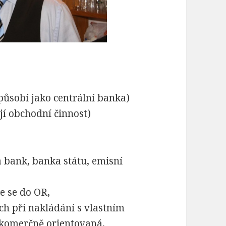
působí jako centrální banka)
í obchodní činnost)
a bank, banka státu, emisní
je se do OR,
ch při nakládání s vlastním
 komerčně orientovaná,