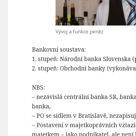
Vývoj a funkce peněz
Bankovní soustava:
1. stupeň: Národní banka Slovenska (
2. stupeň: Obchodní banky (vykonávaj
NBS:
– nezávislá centrální banka SR, bank
banka,
– PO se sídlem v Bratislavě, nezapisu
– Postavení v majetkoprávních vztazí
majetkem – jako podnikatel, ale není