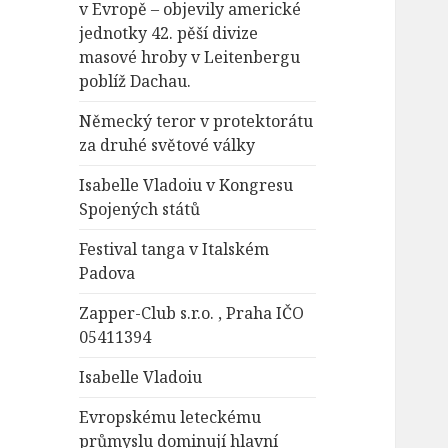
v Evropě – objevily americké
jednotky 42. pěší divize
masové hroby v Leitenbergu
poblíž Dachau.
Německý teror v protektorátu
za druhé světové války
Isabelle Vladoiu v Kongresu
Spojených států
Festival tanga v Italském
Padova
Zapper-Club s.r.o. , Praha IČO
05411394
Isabelle Vladoiu
Evropskému leteckému
průmyslu dominují hlavní