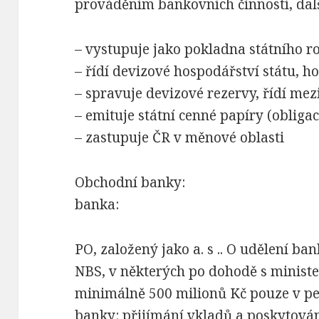
prováděním bankovních činností, dalš
– vystupuje jako pokladna státního r
– řídí devizové hospodářství státu, h
– spravuje devizové rezervy, řídí mez
– emituje státní cenné papíry (obliga
– zastupuje ČR v měnové oblasti
Obchodní banky:
banka:
PO, založený jako a. s .. O udělení b
NBS, v některých po dohodě s ministe
minimálně 500 milionů Kč pouze v pe
banky: přijímání vkladů a poskytován