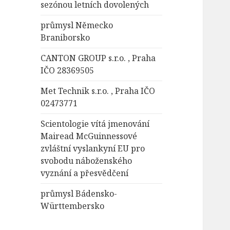
sezónou letních dovolených
průmysl Německo
Braniborsko
CANTON GROUP s.r.o. , Praha
IČO 28369505
Met Technik s.r.o. , Praha IČO
02473771
Scientologie vítá jmenování
Mairead McGuinnessové
zvláštní vyslankyní EU pro
svobodu náboženského
vyznání a přesvědčení
průmysl Bádensko-
Württembersko