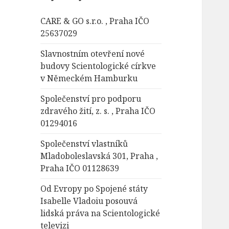
á
CARE & GO s.r.o. , Praha IČO
v
25637029
á
n
Slavnostním otevření nové
í
budovy Scientologické církve
v Německém Hamburku
Společenství pro podporu
zdravého žití, z. s. , Praha IČO
01294016
Společenství vlastníků
Mladoboleslavská 301, Praha ,
Praha IČO 01128639
Od Evropy po Spojené státy
Isabelle Vladoiu posouvá
lidská práva na Scientologické
televizi