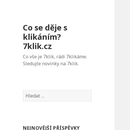
Co se děje s
klikáním?
7klik.cz
Co vše je 7klik, rádi 7klikáme.
Sledujte novinky na 7klik.
V
y
h
l
e
NEJNOVĚJŠÍ PŘÍSPĚVKY
d