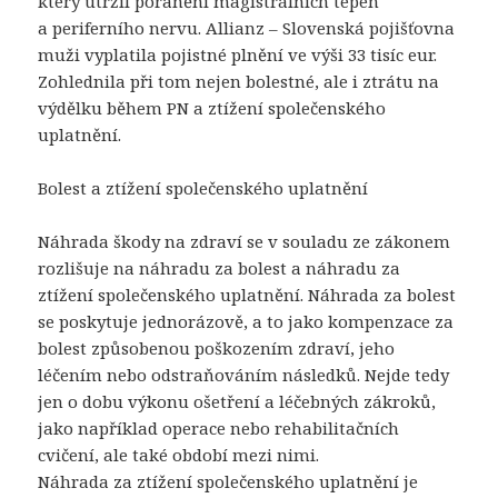
který utržil poranění magistrálních tepen
a periferního nervu. Allianz – Slovenská pojišťovna
muži vyplatila pojistné plnění ve výši 33 tisíc eur.
Zohlednila při tom nejen bolestné, ale i ztrátu na
výdělku během PN a ztížení společenského
uplatnění.
Bolest a ztížení společenského uplatnění
Náhrada škody na zdraví se v souladu ze zákonem
rozlišuje na náhradu za bolest a náhradu za
ztížení společenského uplatnění. Náhrada za bolest
se poskytuje jednorázově, a to jako kompenzace za
bolest způsobenou poškozením zdraví, jeho
léčením nebo odstraňováním následků. Nejde tedy
jen o dobu výkonu ošetření a léčebných zákroků,
jako například operace nebo rehabilitačních
cvičení, ale také období mezi nimi.
Náhrada za ztížení společenského uplatnění je