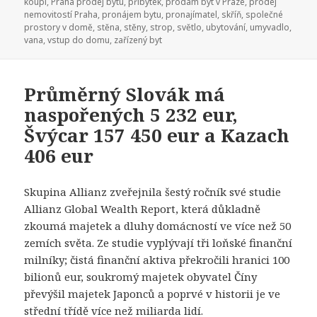
koupi
,
Praha prodej bytu
,
příbytek
,
prodám byt v Praze
,
prodej
nemovitostí Praha
,
pronájem bytu
,
pronajímatel
,
skříň
,
společné
prostory v domě
,
stěna
,
stěny
,
strop
,
světlo
,
ubytování
,
umyvadlo
,
vana
,
vstup do domu
,
zařízený byt
Průměrný Slovák má
naspořených 5 232 eur,
Švýcar 157 450 eur a Kazach
406 eur
Skupina Allianz zveřejnila šestý ročník své studie
Allianz Global Wealth Report, která důkladně
zkoumá majetek a dluhy domácností ve více než 50
zemích světa. Ze studie vyplývají tři loňské finanční
milníky; čistá finanční aktiva překročili hranici 100
bilionů eur, soukromý majetek obyvatel Číny
převýšil majetek Japonců a poprvé v historii je ve
střední třídě více než miliarda lidí.