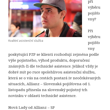
při
výběru
pojišťo
vny?
Při
výběru
Kvalitní asistenční služba
pojišťo
vny
poskytující PZP se klienti rozhodují zejména podle
výše pojistného, ​​výhod produktu, doporučení
známých či dle technické asistence. Jelikož vždy je
dobré mít po ruce spolehlivou asistenční službu,
která se o vás na cestách postará iv neočekávaných
situacích, Allianz – Slovenská pojišťovna od 1.
listopadu přinesla na slovenský pojistný trh
novinku v oblasti technické asistence.
Nová Lady od Allianz – SP