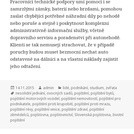
Pracovníci technické podpory umí pomoci i se
zamrzlými zámky, baterií nebo brzdami, pomohou
zaslat chybějící potřebné náhradní díly po nehodě
nebo poruše a stejně i poskytnout komplexní
administrativně-informační služby, včetně
dopravního servisu a poradenství při autonehodě.
Klienti se tak nemusejí strachovat, že v případě
poruchy budou muset bezmocní nechat auto
odstavené na dálnici a na vlastní náklady zajistit
jeho odtažení.
Publikováno:
14.11.2015
Autor:
admin
Rubriky:
lidé
,
podnikání
,
studium
,
zvířata
Štítky:
nesolidní jednání
,
ovocných sadů
,
pojištění
,
pojištění bytů
,
pojištění motorových vozidel
,
pojištění nemovitostí
,
pojištění pro
podnikatele
,
pojištění proti krupobití
,
pojištění proti mrazu
,
pojištění révy
,
pojištění vinice
,
pojištění zdraví
,
pojištění
zěmědelců
,
pojišťovna
,
pojišťovnictví
,
Slovenská pojišťovna
,
životní
pojištění