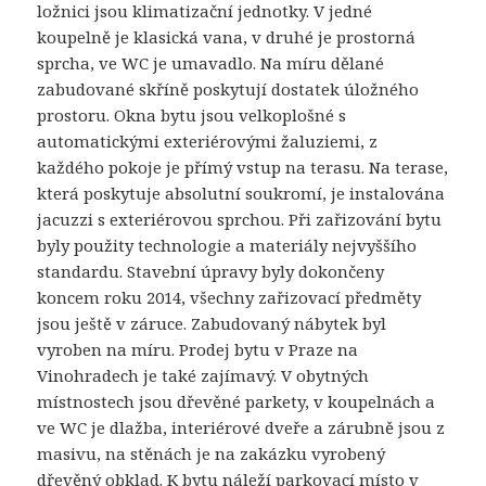
ložnici jsou klimatizační jednotky. V jedné
koupelně je klasická vana, v druhé je prostorná
sprcha, ve WC je umavadlo. Na míru dělané
zabudované skříně poskytují dostatek úložného
prostoru. Okna bytu jsou velkoplošné s
automatickými exteriérovými žaluziemi, z
každého pokoje je přímý vstup na terasu. Na terase,
která poskytuje absolutní soukromí, je instalována
jacuzzi s exteriérovou sprchou. Při zařizování bytu
byly použity technologie a materiály nejvyššího
standardu. Stavební úpravy byly dokončeny
koncem roku 2014, všechny zařizovací předměty
jsou ještě v záruce. Zabudovaný nábytek byl
vyroben na míru. Prodej bytu v Praze na
Vinohradech je také zajímavý. V obytných
místnostech jsou dřevěné parkety, v koupelnách a
ve WC je dlažba, interiérové ​​dveře a zárubně jsou z
masivu, na stěnách je na zakázku vyrobený
dřevěný obklad. K bytu náleží parkovací místo v