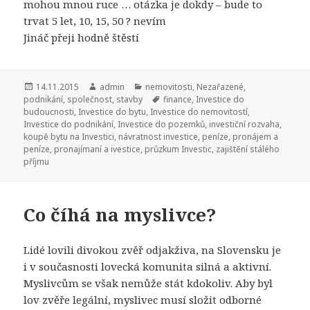
mohou mnou ruce … otázka je dokdy – bude to
trvat 5 let, 10, 15, 50 ? nevím
Jináč přeji hodně štěstí
Publikováno:
14.11.2015
Autor:
admin
Rubriky:
nemovitosti
,
Nezařazené
,
podnikání
,
společnost
,
stavby
Štítky:
finance
,
Investice do
budoucnosti
,
Investice do bytu
,
Investice do nemovitostí
,
Investice do podnikání
,
Investice do pozemků
,
investiční rozvaha
,
koupě bytu na Investici
,
návratnost investice
,
peníze
,
pronájem a
peníze
,
pronajímaní a ivestice
,
průzkum Investic
,
zajištění stálého
příjmu
Co číhá na myslivce?
Lidé lovili divokou zvěř odjakživa, na Slovensku je
i v současnosti lovecká komunita silná a aktivní.
Myslivcům se však nemůže stát kdokoliv. Aby byl
lov zvěře legální, myslivec musí složit odborné