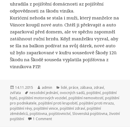
uhradila z pojištění domácnosti az pojištění
odpovědnosti za škodu viníka.
Kuriózní nehoda se stala i muži, který manželce na
Vánoce koupil nové auto. Chtěl ji překvapit a auto
zaparkoval před domem, ale ve spěchu zapomněl
zatáhnout ruční brzdu. Když manželku vyzval, aby
se šla na balkon podívat na svůj dárek, nové auto
už bylo zaparkované v kufru sousedově Škody 120.
Škodu na Škodě souseda vyplatila pojišťovna z
vinníkova PZP.
Publikováno:
14.11.2015
Autor:
admin
Rubriky:
lidé
,
práce
,
zábava
,
zdraví
,
zvířata
Štítky:
nesolidní jednání
,
ovocných sadů
,
pojištění
,
pojištění
bytů
,
pojištění motorových vozidel
,
pojištění nemovitostí
,
pojištění
pro podnikatele
,
pojištění proti krupobití
,
pojištění proti mrazu
,
pojištění révy
,
pojištění vinice
,
pojištění zdraví
,
pojištění
zěmědelců
,
pojišťovna
,
pojišťovnictví
,
Slovenská pojišťovna
,
životní
pojištění
1 Comment