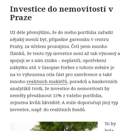
Investice do nemovitostí v
Praze
Už déle přemýšlím, že do mého portfolia zařadit
nějaký menší byt, připadne garsonku v centru
Prahy, za účelem pronájmu. Četl jsem mnoho
článků, že tento typ investice není až tak výnosný a
spojují se s ním rizika – neplatiči, opotřebení
nábytku atd. v časopise Forbes z tohoto měsíce je
na to vyhrazena cela část pro zasvěcence a také
mnoho
realitních makléřů
, poradců a bankovních
analytiků tvrdí, že investice do nemovitosti by
neměly přesáhnout 15% z vašeho portfolia,
zejména kvůli likviditě. A stále doporučují jiný typ
investice, např. do realitních fondů.
To by
byla