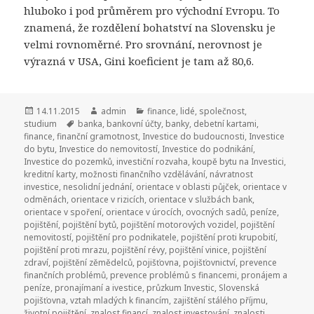
hluboko i pod průměrem pro východní Evropu. To
znamená, že rozdělení bohatství na Slovensku je
velmi rovnoměrné. Pro srovnání, nerovnost je
výrazná v USA, Gini koeficient je tam až 80,6.
Publikováno:
14.11.2015
Autor:
admin
Rubriky:
finance
,
lidé
,
společnost
,
studium
Štítky:
banka
,
bankovní účty
,
banky
,
debetní kartami
,
finance
,
finanční gramotnost
,
Investice do budoucnosti
,
Investice
do bytu
,
Investice do nemovitostí
,
Investice do podnikání
,
Investice do pozemků
,
investiční rozvaha
,
koupě bytu na Investici
,
kreditní karty
,
možnosti finančního vzdělávání
,
návratnost
investice
,
nesolidní jednání
,
orientace v oblasti půjček
,
orientace v
odměnách
,
orientace v rizicích
,
orientace v službách bank
,
orientace v spoření
,
orientace v úrocích
,
ovocných sadů
,
peníze
,
pojištění
,
pojištění bytů
,
pojištění motorových vozidel
,
pojištění
nemovitostí
,
pojištění pro podnikatele
,
pojištění proti krupobití
,
pojištění proti mrazu
,
pojištění révy
,
pojištění vinice
,
pojištění
zdraví
,
pojištění zěmědelců
,
pojišťovna
,
pojišťovnictví
,
prevence
finančních problémů
,
prevence problémů s financemi
,
pronájem a
peníze
,
pronajímaní a ivestice
,
průzkum Investic
,
Slovenská
pojišťovna
,
vztah mladých k financím
,
zajištění stálého příjmu
,
životní pojištění
,
znalost financí
,
znalost investování
,
znalosti