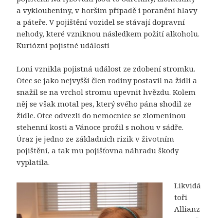
a vykloubeniny, v horším případě i poranění hlavy
a páteře. V pojištění vozidel se stávají dopravní
nehody, které vzniknou následkem požití alkoholu.
Kuriózní pojistné události
Loni vznikla pojistná událost ze zdobení stromku.
Otec se jako nejvyšší člen rodiny postavil na židli a
snažil se na vrchol stromu upevnit hvězdu. Kolem
něj se však motal pes, který svého pána shodil ze
židle. Otce odvezli do nemocnice se zlomeninou
stehenní kosti a Vánoce prožil s nohou v sádře.
Úraz je jedno ze základních rizik v životním
pojištění, a tak mu pojišťovna náhradu škody
vyplatila.
Likvidá
toři
Allianz