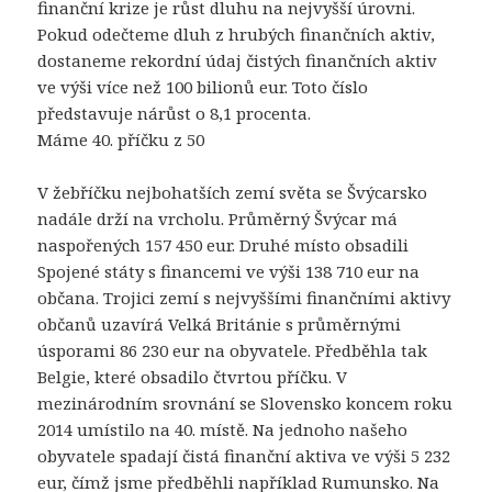
finanční krize je růst dluhu na nejvyšší úrovni.
Pokud odečteme dluh z hrubých finančních aktiv,
dostaneme rekordní údaj čistých finančních aktiv
ve výši více než 100 bilionů eur. Toto číslo
představuje nárůst o 8,1 procenta.
Máme 40. příčku z 50
V žebříčku nejbohatších zemí světa se Švýcarsko
nadále drží na vrcholu. Průměrný Švýcar má
naspořených 157 450 eur. Druhé místo obsadili
Spojené státy s financemi ve výši 138 710 eur na
občana. Trojici zemí s nejvyššími finančními aktivy
občanů uzavírá Velká Británie s průměrnými
úsporami 86 230 eur na obyvatele. Předběhla tak
Belgie, které obsadilo čtvrtou příčku. V
mezinárodním srovnání se Slovensko koncem roku
2014 umístilo na 40. místě. Na jednoho našeho
obyvatele spadají čistá finanční aktiva ve výši 5 232
eur, čímž jsme předběhli například Rumunsko. Na