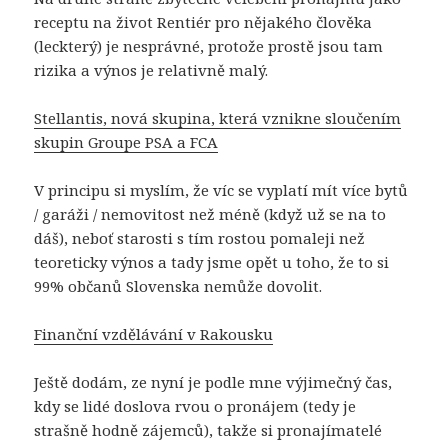
receptu na život Rentiér pro nějakého člověka
(leckterý) je nesprávné, protože prostě jsou tam
rizika a výnos je relativně malý.
Stellantis, nová skupina, která vznikne sloučením
skupin Groupe PSA a FCA
V principu si myslím, že víc se vyplatí mít více bytů
/ garáži / nemovitost než méně (když už se na to
dáš), neboť starosti s tím rostou pomaleji než
teoreticky výnos a tady jsme opět u toho, že to si
99% občanů Slovenska nemůže dovolit.
Finanční vzdělávání v Rakousku
Ještě dodám, ze nyní je podle mne výjimečný čas,
kdy se lidé doslova rvou o pronájem (tedy je
strašně hodně zájemců), takže si pronajímatelé