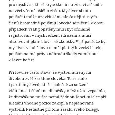
pro myslivce, které kryje škodu na zdraví a škodu
na věci včetně ušlého zisku. Myslivec si toto
pojištění může uzavřít sám, ale častěji si svých
členů hromadně pojišťují lovecké sdružení. V obou
případech však pojištěný musí být oficiálně
registrován v mysliveckém sdružení a musí
absolvovat platné lovecké zkoušky. V případě, že by
myslivec v době lovu neměl platný lovecký lístek,
pojišťovna má právo náhradu škody zamítnout.
Z lovce kořist
Při lovu se často stává, že výstřel mířený na
divokou zvěř zasáhne člověka. To se stalo
i partii myslivců, kteří společně za snížené
viditelnosti číhali na divočáky. Když už to vypadalo,
že divočák na mušce nemá žádnou šanci, střelec při
hledání vhodné pozice zakopl a neplánovaně
vystřelil. Nešťastně při tom zasáhl svého kolegy,