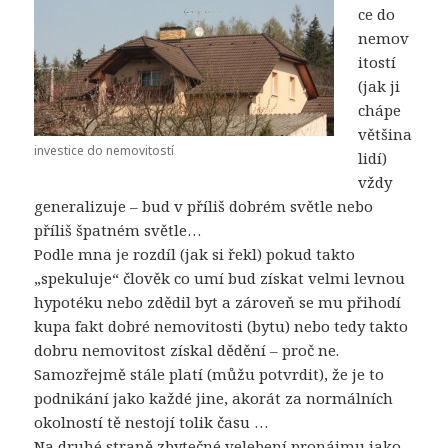
ce do
nemov
itostí
(jak ji
chápe
většina
investice do nemovitostí
lidí)
vždy
generalizuje – bud v příliš dobrém světle nebo
příliš špatném světle…
Podle mna je rozdíl (jak si řekl) pokud takto
„spekuluje“ člověk co umí bud získat velmi levnou
hypotéku nebo zdědil byt a zároveň se mu přihodí
kupa fakt dobré nemovitosti (bytu) nebo tedy takto
dobru nemovitost získal dědění – proč ne.
Samozřejmě stále platí (můžu potvrdit), že je to
podnikání jako každé jine, akorát za normálních
okolností tě nestojí tolik času …
Na druhé straně zbytečné velebení pronájmu jako