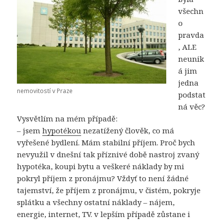
všechn
o
pravda
, ALE
neunik
á jim
jedna
nemovitostí v Praze
podstat
ná věc?
Vysvětlím na mém případě:
– jsem
hypotékou
nezatížený člověk, co má
vyřešené bydlení. Mám stabilní příjem. Proč bych
nevyužil v dnešní tak příznivé době nastroj zvaný
hypotéka, koupi bytu a veškeré náklady by mi
pokryl příjem z pronájmu? Vždyť to není žádné
tajemství, že příjem z pronájmu, v čistém, pokryje
splátku a všechny ostatní náklady – nájem,
energie, internet, TV. v lepším případě zůstane i