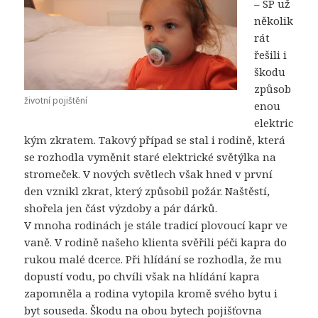
– SP už
několik
rát
řešili i
škodu
způsob
životní pojištění
enou
elektric
kým zkratem. Takový případ se stal i rodině, která
se rozhodla vyměnit staré elektrické světýlka na
stromeček. V nových světlech však hned v první
den vznikl zkrat, který způsobil požár. Naštěstí,
shořela jen část výzdoby a pár dárků.
V mnoha rodinách je stále tradicí plovoucí kapr ve
vaně. V rodině našeho klienta svěřili péči kapra do
rukou malé dcerce. Při hlídání se rozhodla, že mu
dopustí vodu, po chvíli však na hlídání kapra
zapomněla a rodina vytopila kromě svého bytu i
byt souseda. Škodu na obou bytech pojišťovna