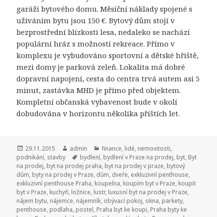
garáži bytového domu. Měsíční náklady spojené s
užíváním bytu jsou 150 €. Bytový dům stojí v
bezprostřední blízkosti lesa, nedaleko se nachází
populární hráz s možností rekreace. Přímo v
komplexu je vybudováno sportovní a dětské hřiště,
mezi domy je parková zeleň. Lokalita má dobré
dopravní napojení, cesta do centra trvá autem asi 5
minut, zastávka MHD je přímo před objektem.
Kompletní občanská vybavenost bude v okolí
dobudována v horizontu několika příštích let.
Publikováno:
29.11.2015
Autor:
admin
Rubriky:
finance
,
lidé
,
nemovitosti
,
podnikání
,
stavby
Štítky:
bydlení
,
bydlení v Praze na prodej
,
byt
,
Byt
na prodej
,
byt na prodej praha
,
byt na prodej v praze
,
bytový
dům
,
byty na prodej v Praze
,
dům
,
dveře
,
exkluzivní penthouse
,
exkluzivní penthouse Praha
,
koupelna
,
koupím byt v Praze
,
koupit
byt v Praze
,
kuchyň
,
ložnice
,
lustr
,
luxusní byt na prodej v Praze
,
nájem bytu
,
nájemce
,
nájemník
,
obývací pokoj
,
okna
,
parkety
,
penthouse
,
podlaha
,
postel
,
Praha byt ke koupi
,
Praha byty ke