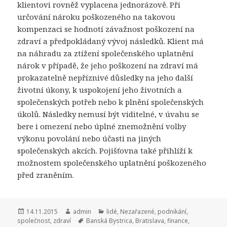
klientovi rovněž vyplacena jednorázově. Při
určování nároku poškozeného na takovou
kompenzaci se hodnotí závažnost poškození na
zdraví a předpokládaný vývoj následků. Klient má
na náhradu za ztížení společenského uplatnění
nárok v případě, že jeho poškození na zdraví má
prokazatelně nepříznivé důsledky na jeho další
životní úkony, k uspokojení jeho životních a
společenských potřeb nebo k plnění společenských
úkolů. Následky nemusí být viditelné, v úvahu se
bere i omezení nebo úplné znemožnění volby
výkonu povolání nebo účasti na jiných
společenských akcích. Pojišťovna také přihlíží k
možnostem společenského uplatnění poškozeného
před zraněním.
Publikováno:
14.11.2015
Autor:
admin
Rubriky:
lidé
,
Nezařazené
,
podnikání
,
společnost
,
zdraví
Štítky:
Banská Bystrica
,
Bratislava
,
finance
,