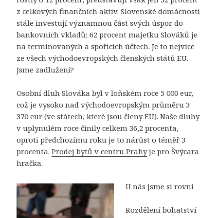
z celkových finančních aktiv. Slovenské domácnosti
stále investují významnou část svých úspor do
bankovních vkladů; 62 procent majetku Slováků je
na termínovaných a spořicích účtech. Je to nejvíce
ze všech východoevropských členských států EU.
Jsme zadlužení?
Osobní dluh Slováka byl v loňském roce 5 000 eur,
což je vysoko nad východoevropským průměru 3
370 eur (ve státech, které jsou členy EU). Naše dluhy
v uplynulém roce činily celkem 36,2 procenta,
oproti předchozímu roku je to nárůst o téměř 3
procenta.
Prodej bytů v centru Prahy
je pro Švýcara
hračka.
U nás jsme si rovni
Rozdělení bohatství