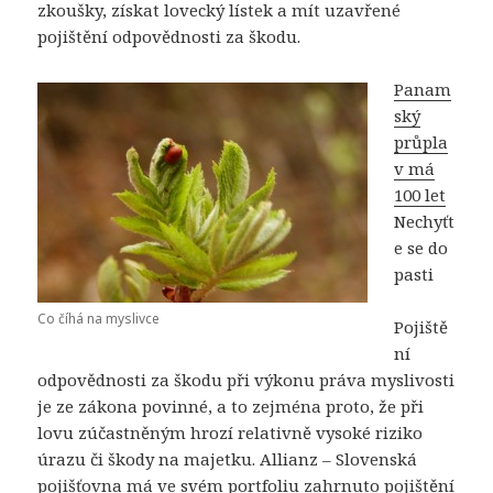
zkoušky, získat lovecký lístek a mít uzavřené
pojištění odpovědnosti za škodu.
Panam
ský
průpla
v má
100 let
Nechyťt
e se do
pasti
Co číhá na myslivce
Pojiště
ní
odpovědnosti za škodu při výkonu práva myslivosti
je ze zákona povinné, a to zejména proto, že při
lovu zúčastněným hrozí relativně vysoké riziko
úrazu či škody na majetku. Allianz – Slovenská
pojišťovna má ve svém portfoliu zahrnuto pojištění