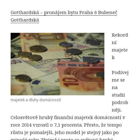
Gotthardská – pronájem bytu Praha 6 Bubeneč
Gotthardská
Rekord
ní
majete
k
Podívej
me se
na
studii
majetek a dluhy domácností
podrob
něji.
Celosvětově hrubý finanční majetek domácností v
roce 2014 vzrostl o 7,1 procenta. Přesto, že tempo
růstu je pomalejší, jeho model je stejný jako po
minulé roky. Zřejmě i proto se světové hrubé