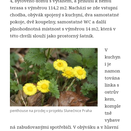
4, bytového domu s výtahem, a přísluší k němu
terasa s výměrou 114,2 m2. Nachází se zde vstupní
chodba, obývák spojený s kuchyní, dva samostatné
pokoje, dvě koupelny, samostatné WC a další
plnohodnotná místnost s výměrou 14 m2, která v
této chvíli slouží jako prostorný šatník.
V
kuchyn
i je
namon
tována
linka s
ostrův
kem,
komple
penthouse na prodej v projektu Slunečnice Praha
tně
vybave
ná zabudovanými spotřebiči. V obýváku a v hlavní