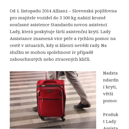
Od 1. listopadu 2014 Allianz – Slovenská pojišťovna
pro majitele vozidel do 3 500 kg nabízí kromě
současné asistence Standardu novou asistenci
Lady, která poskytuje širší asistenční krytí. Lady
Assistance znamená více péče a rychlou pomoc na
cestě v situacích, kdy si klienti nevědí rady. Na
službu se mohou spolehnout iv případě
zabouchnutých nebo ztracených klíčů.
Nadsta
ndardn
í krytí,
větší
pomoc
Produk
t Lady
Assista