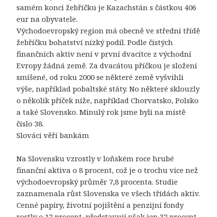
samém konci žebříčku je Kazachstán s částkou 406
eur na obyvatele.
Východoevropský region má obecně ve střední třídě
žebříčku bohatství nízký podíl. Podle čistých
finančních aktiv není v první dvacítce z východní
Evropy žádná země. Za dvacátou příčkou je složení
smíšené, od roku 2000 se některé země vyšvihli
výše, například pobaltské státy. No některé sklouzly
o několik příček níže, například Chorvatsko, Polsko
a také Slovensko. Minulý rok jsme byli na místě
číslo 38.
Slováci věří bankám
Na Slovensku vzrostly v loňském roce hrubé
finanční aktiva o 8 procent, což je o trochu více než
východoevropský průměr 7,8 procenta. Studie
zaznamenala růst Slovenska ve všech třídách aktiv.
Cenné papíry, životní pojištění a penzijní fondy
rostly o 12 procent, představují však jen 32 procent