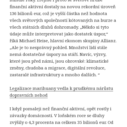
finanční aktivní dostaly na novou rekordní úroveň
136 bilionů eur, což je vyšší částka než hodnota
všech světových společností kótovaných na burze a
všech státních dluhů dohromady. „Někdo si tyto
údaje může interpretovat jako dostatek úspor,“
říká Michael Heise, hlavní ekonom skupiny Allianz.
„Ale je to nesprávný pohled. Množství lidí stále
nemá dostatečné úspory na stáří. Navíc, výzvy,
které jsou před námi, jsou obrovské: klimatické
změny, chudoba a migrace, digitální revoluce,
zastaralé infrastruktury a mnoho dalších. “
Legalizace marihuany vedla k prudkému nárůstu
dopravních nehod
I když pomaleji než finanční aktivní, opět rostly i
závazky domácností. V loňském roce se dluhy
zvýšily o 4,3 procenta na celkem 35 bilionů eur. Od