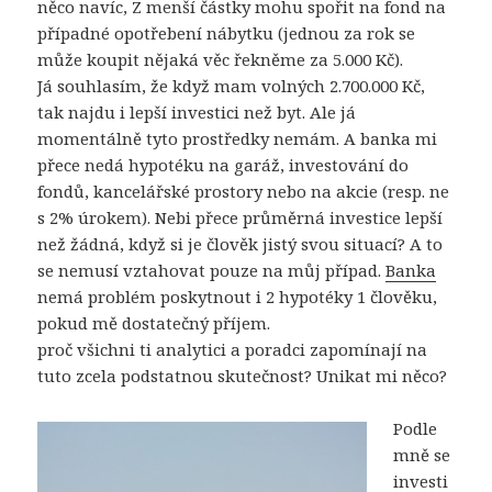
něco navíc, Z menší částky mohu spořit na fond na
případné opotřebení nábytku (jednou za rok se
může koupit nějaká věc řekněme za 5.000 Kč).
Já souhlasím, že když mam volných 2.700.000 Kč,
tak najdu i lepší investici než byt. Ale já
momentálně tyto prostředky nemám. A banka mi
přece nedá hypotéku na garáž, investování do
fondů, kancelářské prostory nebo na akcie (resp. ne
s 2% úrokem). Nebi přece průměrná investice lepší
než žádná, když si je člověk jistý svou situací? A to
se nemusí vztahovat pouze na můj případ.
Banka
nemá problém poskytnout i 2 hypotéky 1 člověku,
pokud mě dostatečný příjem.
proč všichni ti analytici a poradci zapomínají na
tuto zcela podstatnou skutečnost? Unikat mi něco?
Podle
mně se
investi