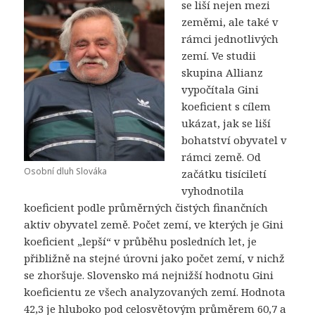
se liší nejen mezi
zeměmi, ale také v
rámci jednotlivých
zemí. Ve studii
skupina Allianz
vypočítala Gini
koeficient s cílem
ukázat, jak se liší
bohatství obyvatel v
rámci země. Od
Osobní dluh Slováka
začátku tisíciletí
vyhodnotila
koeficient podle průměrných čistých finančních
aktiv obyvatel země. Počet zemí, ve kterých je Gini
koeficient „lepší“ v průběhu posledních let, je
přibližně na stejné úrovni jako počet zemí, v nichž
se zhoršuje. Slovensko má nejnižší hodnotu Gini
koeficientu ze všech analyzovaných zemí. Hodnota
42,3 je hluboko pod celosvětovým průměrem 60,7 a