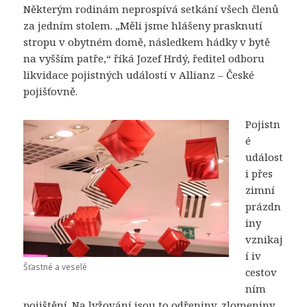
Některým rodinám neprospívá setkání všech členů
za jedním stolem. „Měli jsme hlášeny prasknutí
stropu v obytném domě, následkem hádky v bytě
na vyšším patře,“ říká Jozef Hrdý, ředitel odboru
likvidace pojistných událostí v Allianz – České
pojišťovně.
Pojistn
é
událost
i přes
zimní
prázdn
iny
vznikaj
í iv
Šťastné a veselé
cestov
ním
pojištění. Na lyžování jsou to odřeniny, zlomeniny