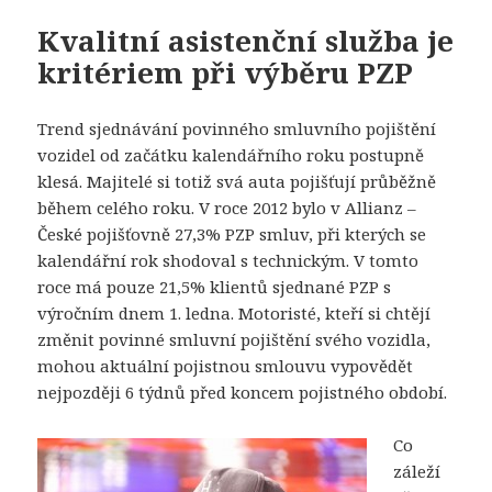
Kvalitní asistenční služba je
kritériem při výběru PZP
Trend sjednávání povinného smluvního pojištění
vozidel od začátku kalendářního roku postupně
klesá. Majitelé si totiž svá auta pojišťují průběžně
během celého roku. V roce 2012 bylo v Allianz –
České pojišťovně 27,3% PZP smluv, při kterých se
kalendářní rok shodoval s technickým. V tomto
roce má pouze 21,5% klientů sjednané PZP s
výročním dnem 1. ledna. Motoristé, kteří si chtějí
změnit povinné smluvní pojištění svého vozidla,
mohou aktuální pojistnou smlouvu vypovědět
nejpozději 6 týdnů před koncem pojistného období.
Co
záleží