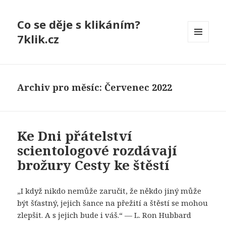
Co se děje s klikáním?
7klik.cz
MENU
A
WIDGETY
Archiv pro měsíc: Červenec 2022
Ke Dni přátelství
scientologové rozdávají
brožury Cesty ke štěstí
„I když nikdo nemůže zaručit, že někdo jiný může
být šťastný, jejich šance na přežití a štěstí se mohou
zlepšit. A s jejich bude i váš.“ — L. Ron Hubbard