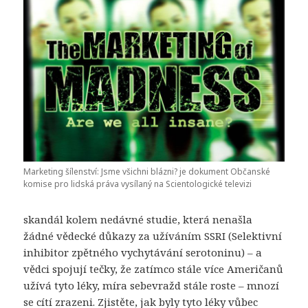
Marketing šílenství: Jsme všichni blázni? je dokument Občanské
komise pro lidská práva vysílaný na Scientologické televizi
skandál kolem nedávné studie, která nenašla
žádné vědecké důkazy za užíváním SSRI (Selektivní
inhibitor zpětného vychytávání serotoninu) – a
vědci spojují tečky, že zatímco stále více Američanů
užívá tyto léky, míra sebevražd stále roste – mnozí
se cítí zrazeni. Zjistěte, jak byly tyto léky vůbec