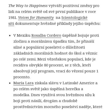
The Way to Happiness
vytváří pozitivní změny pro
lidi na celém světě od své první publikace v roce
1981.
Voices for Humanity
na
Scientologické
síti
dokumentuje hvězdné příklady jejího úspěchu:
V Mexiku
Rosalba Cordero
úspěšně bojuje proti
zločinu a morálnímu úpadku tím, že přináší
silné a populární poselství o důležitosti
základních morálních hodnot do škol a věznic
po celé zemi. Mezi vězeňskou populací, kde je
recidiva obvykle 80 procent, se z těch, kteří
absolvují její program, vrací do vězení pouze 1
procento.
María Lara
získala slávu v Latinské Americe a
po celém světě jako úspěšná herečka a
modelka. Dnes využívá svou hvězdnou sílu k
boji proti násilí, drogám a chudobě
prostřednictvím mocného poselství naděje, které