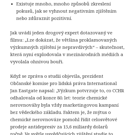
Existuje mnoho, mnoho způsobů zkreslení
pokusů, jak se vyhnout negativním zjištěním
nebo zdůraznit pozitivní.
Jak uvádí jeden drogový expert dotazovaný ve
filmu: „Lze dokázat, že většina proklamovaných
výzkumných zjištění je nepravdivých“ – skutečnost,
která nyní explodovala v mezinárodních médiích a
vyvolala ohnivou bouři.
Když se zpráva o studii objevila, prezident
Občanské komise pro lidská práva International
Jan Eastgate napsal: „Výzkum potvrzuje to, co CCHR
odhalovala od konce 80. let: teorie chemické
nerovnováhy byla vždy marketingovou kampaní
bez vědeckého základu. Faktem je, že mýtus o
chemické nerovnováze pomohl řídit celosvětové
prodeje antidepresiv za 15,6 miliardy dolarů
ročně. Ve světle usvědčujících zjištění studie to