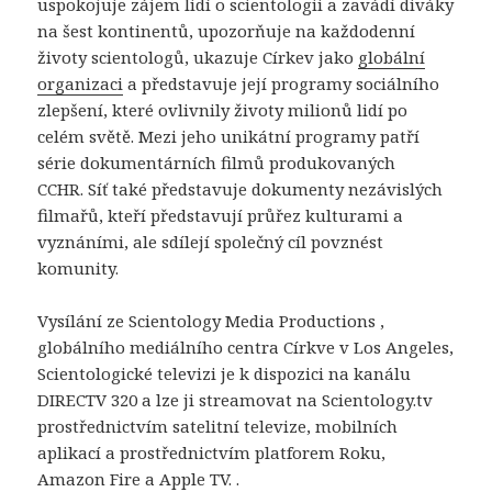
uspokojuje zájem lidí o scientologii a zavádí diváky
na šest kontinentů, upozorňuje na každodenní
životy scientologů, ukazuje Církev jako
globální
organizaci
a představuje její programy sociálního
zlepšení, které ovlivnily životy milionů lidí po
celém světě. Mezi jeho unikátní programy patří
série dokumentárních filmů produkovaných
CCHR. Síť také představuje dokumenty nezávislých
filmařů, kteří představují průřez kulturami a
vyznáními, ale sdílejí společný cíl povznést
komunity.
Vysílání ze Scientology Media Productions ,
globálního mediálního centra Církve v Los Angeles,
Scientologické televizi je k dispozici na kanálu
DIRECTV 320 a lze ji streamovat na Scientology.tv
prostřednictvím satelitní televize, mobilních
aplikací a prostřednictvím platforem Roku,
Amazon Fire a Apple TV. .