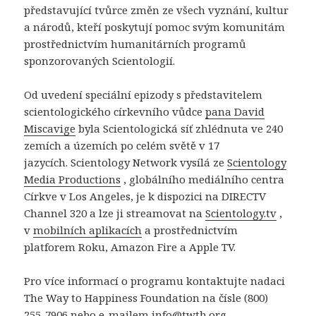
představující tvůrce změn ze všech vyznání, kultur
a národů, kteří poskytují pomoc svým komunitám
prostřednictvím humanitárních programů
sponzorovaných Scientologií.
Od uvedení speciální epizody s představitelem
scientologického církevního vůdce
pana David
Miscavige
byla Scientologická síť zhlédnuta ve 240
zemích a územích po celém světě v 17
jazycích. Scientology Network vysílá ze
Scientology
Media Productions
, globálního mediálního centra
Církve v Los Angeles, je k dispozici na DIRECTV
Channel 320 a lze ji streamovat na
Scientology.tv
,
v
mobilních aplikacích
a prostřednictvím
platforem Roku, Amazon Fire a Apple TV.
Pro více informací o programu kontaktujte nadaci
The Way to Happiness Foundation na čísle (800)
255-7906 nebo e-mailem info@twth.org.