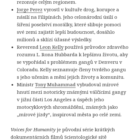
rezonuje celým regionem.
Jorge Perez
vyrostl v kultuře drog, korupce a
násilí na Filipínách. Jeho celonárodní úsilí o
šíření poselství morálky, které slibuje pomoci
své zemi zajistit lepší budoucnost, dosáhlo
milionů a sklízí úžasné výsledky.
Reverend
Leon Kelly
používá průvodce zdravého
rozumu L. Rona Hubbarda k lepšímu životu, aby
se vypořádal s problémem gangů v Denveru v
Coloradu. Kelly seznamuje členy tvrdého gangu
s jeho učením a mění jejich životy a komunitu.
Ministr
Tony Muhammad
vybudoval mírové
hnutí mezi notoricky známými válčícími gangy
v jižní části Los Angeles a úspěch jeho
motocyklových shromáždění, známých jako
„mírové jízdy“, inspiroval města po celé zemi.
Voices for Humanity
je původní série krátkých
dokumentárních filmů Scientologické sítě