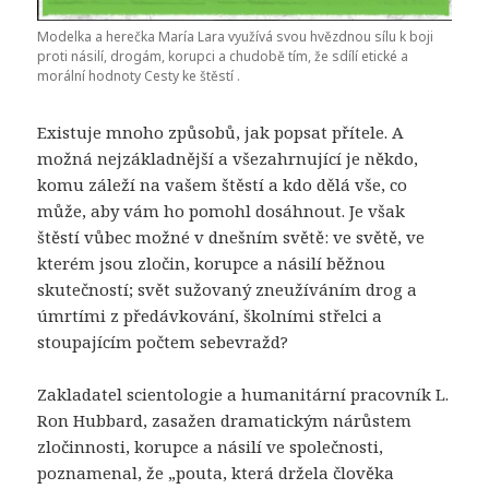
Modelka a herečka María Lara využívá svou hvězdnou sílu k boji
proti násilí, drogám, korupci a chudobě tím, že sdílí etické a
morální hodnoty Cesty ke štěstí .
Existuje mnoho způsobů, jak popsat přítele. A
možná nejzákladnější a všezahrnující je někdo,
komu záleží na vašem štěstí a kdo dělá vše, co
může, aby vám ho pomohl dosáhnout. Je však
štěstí vůbec možné v dnešním světě: ve světě, ve
kterém jsou zločin, korupce a násilí běžnou
skutečností; svět sužovaný zneužíváním drog a
úmrtími z předávkování, školními střelci a
stoupajícím počtem sebevražd?
Zakladatel scientologie a humanitární pracovník L.
Ron Hubbard, zasažen dramatickým nárůstem
zločinnosti, korupce a násilí ve společnosti,
poznamenal, že „pouta, která držela člověka