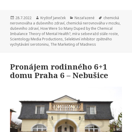
Publikováno:
28.7.2022
Autor:
Kryštof Janeček
Rubriky:
Nezařazené
Štítky:
chemická
nerovnováha a duševního zdraví
,
chemická nerovnováha v mozku
,
duševního zdraví
,
How Were So Many Duped by the Chemical
Imbalance Theory of Mental Health?
,
míra sebevražd stále roste
,
Scientology Media Productions
,
Selektivní inhibitor zpětného
vychytávání serotoninu
,
The Marketing of Madness
Pronájem rodinného 6+1
domu Praha 6 – Nebušice