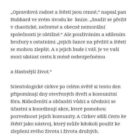
„Opravdová radost a štěstí jsou cenné,“ napsal pan
Hubbard ve svém úvodu ke
knize. „Snažit se přežít
v chaotické, nečestné a obecně nemorální
společnosti je obtížné.“ Ale používáním a sdílením
brožury s ostatními „jejich šance na přežití a štěstí
se mohou zlepšit. A s jejich bude i váš. Je ve vaší
moci ukázat cestu k méně nebezpečnému
a šťastnější život.“
Scientologické církve po celém světě si tento den
připomínají dny otevřených dveří a komunitní
fóra. Náboženští a občanští vůdci a úředníci se
účastní a koordinují akce, které pomohou
pozvednout jejich komunity. A Církev sdílí
Cestu ke
štěstí
jako nástroj, který může kdokoli použít ke
zlepšení svého života i života druhých.