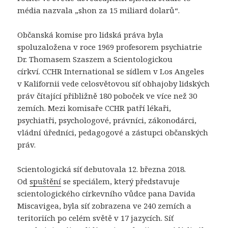
média nazvala „shon za 15 miliard dolarů“.
Občanská komise pro lidská práva byla
spoluzaložena v roce 1969 profesorem psychiatrie
Dr. Thomasem Szaszem a Scientologickou
církví. CCHR International se sídlem v Los Angeles
v Kalifornii vede celosvětovou síť obhajoby lidských
práv čítající přibližně 180 poboček ve více než 30
zemích. Mezi komisaře CCHR patří lékaři,
psychiatři, psychologové, právníci, zákonodárci,
vládní úředníci, pedagogové a zástupci občanských
práv.
Scientologická síť debutovala 12. března 2018.
Od
spuštění
se speciálem, který představuje
scientologického církevního vůdce pana Davida
Miscavigea, byla síť zobrazena ve 240 zemích a
teritoriích po celém světě v 17 jazycích. Síť