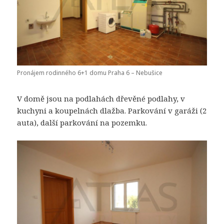
Pronájem rodinného 6+1 domu Praha 6 – Nebušice
V domě jsou na podlahách dřevěné podlahy, v
kuchyni a koupelnách dlažba. Parkování v garáži (2
auta), další parkování na pozemku.