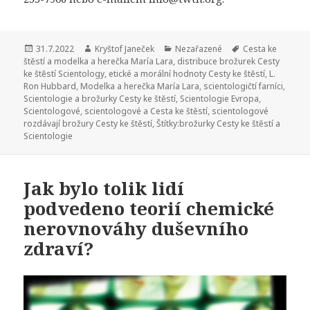
Publikováno:
31.7.2022
Autor:
Kryštof Janeček
Rubriky:
Nezařazené
Štítky:
Cesta ke
štěstí a modelka a herečka María Lara
,
distribuce brožurek Cesty
ke štěstí Scientology
,
etické a morální hodnoty Cesty ke štěstí
,
L.
Ron Hubbard
,
Modelka a herečka María Lara
,
scientologičtí farníci
,
Scientologie a brožurky Cesty ke štěstí
,
Scientologie Evropa
,
Scientologové
,
scientologové a Cesta ke štěstí
,
scientologové
rozdávají brožury Cesty ke štěstí
,
Štítky:brožurky Cesty ke štěstí a
Scientologie
Jak bylo tolik lidí
podvedeno teorií chemické
nerovnováhy duševního
zdraví?