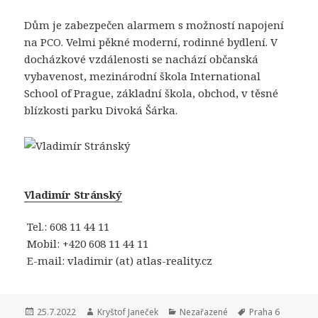
Dům je zabezpečen alarmem s možností napojení
na PCO. Velmi pěkné moderní, rodinné bydlení. V
docházkové vzdálenosti se nachází občanská
vybavenost, mezinárodní škola International
School of Prague, základní škola, obchod, v těsné
blízkosti parku Divoká Šárka.
Vladimír Stránský
Tel.:
608 11 44 11
Mobil:
+420 608 11 44 11
E-mail:
vladimir (at) atlas-reality.cz
Publikováno:
25.7.2022
Autor:
Kryštof Janeček
Rubriky:
Nezařazené
Štítky:
Praha 6