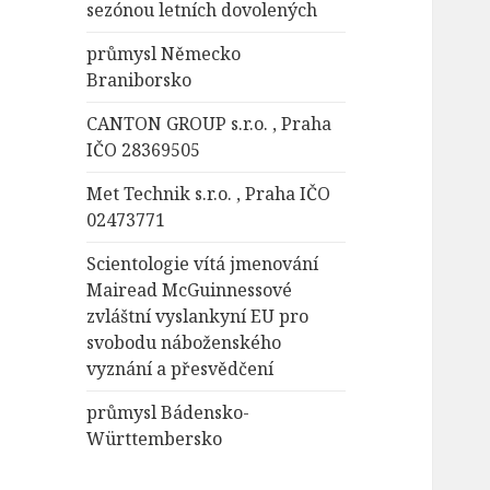
sezónou letních dovolených
průmysl Německo
Braniborsko
CANTON GROUP s.r.o. , Praha
IČO 28369505
Met Technik s.r.o. , Praha IČO
02473771
Scientologie vítá jmenování
Mairead McGuinnessové
zvláštní vyslankyní EU pro
svobodu náboženského
vyznání a přesvědčení
průmysl Bádensko-
Württembersko