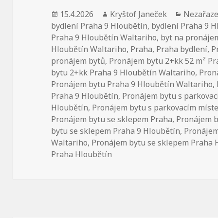
Publikováno:
15.4.2026
Autor:
Kryštof Janeček
Rubriky:
Nezařaz
bydlení Praha 9 Hloubětín
,
bydlení Praha 9 H
Praha 9 Hloubětín Waltariho
,
byt na pronáje
Hloubětín Waltariho
,
Praha
,
Praha bydlení
,
P
pronájem bytů
,
Pronájem bytu 2+kk 52 m² Pr
bytu 2+kk Praha 9 Hloubětín Waltariho
,
Pron
Pronájem bytu Praha 9 Hloubětín Waltariho
,
Praha 9 Hloubětín
,
Pronájem bytu s parkovac
Hloubětín
,
Pronájem bytu s parkovacím míst
Pronájem bytu se sklepem Praha
,
Pronájem b
bytu se sklepem Praha 9 Hloubětín
,
Pronájem
Waltariho
,
Pronájem bytu se sklepem Praha 
Praha Hloubětín