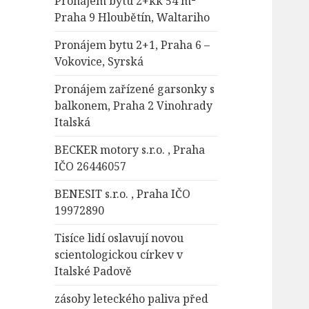
Pronájem bytu 2+kk 54 m²
Praha 9 Hloubětín, Waltariho
Pronájem bytu 2+1, Praha 6 –
Vokovice, Syrská
Pronájem zařízené garsonky s
balkonem, Praha 2 Vinohrady
Italská
BECKER motory s.r.o. , Praha
IČO 26446057
BENESIT s.r.o. , Praha IČO
19972890
Tisíce lidí oslavují novou
scientologickou církev v
Italské Padově
zásoby leteckého paliva před