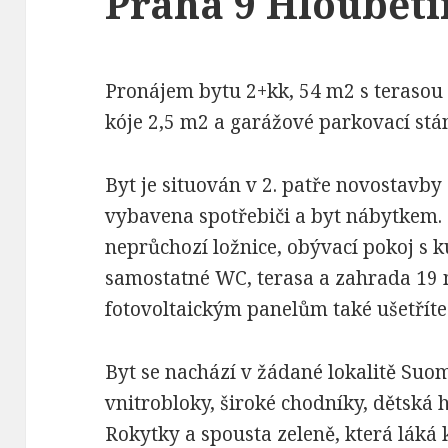
Praha 9 Hloubětí
Pronájem bytu 2+kk, 54 m2 s terasou 
kóje 2,5 m2 a garážové parkovací stá
Byt je situován v 2. patře novostavby
vybavena spotřebiči a byt nábytkem. 
neprůchozí ložnice, obývací pokoj s
samostatné WC, terasa a zahrada 19
fotovoltaickým panelům také ušetříte 
Byt se nachází v žádané lokalitě Suo
vnitrobloky, široké chodníky, dětská h
Rokytky a spousta zeleně, která láká