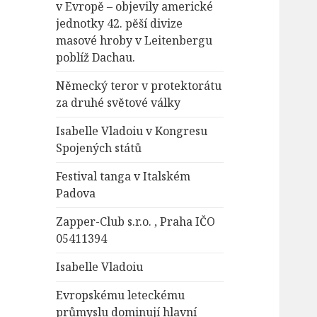
v Evropě – objevily americké
jednotky 42. pěší divize
masové hroby v Leitenbergu
poblíž Dachau.
Německý teror v protektorátu
za druhé světové války
Isabelle Vladoiu v Kongresu
Spojených států
Festival tanga v Italském
Padova
Zapper-Club s.r.o. , Praha IČO
05411394
Isabelle Vladoiu
Evropskému leteckému
průmyslu dominují hlavní