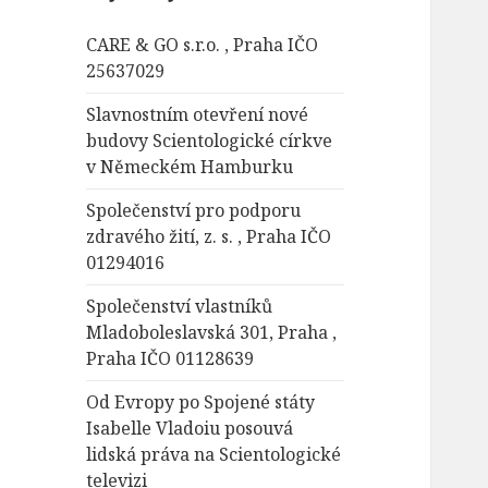
á
CARE & GO s.r.o. , Praha IČO
v
25637029
á
n
Slavnostním otevření nové
í
budovy Scientologické církve
v Německém Hamburku
Společenství pro podporu
zdravého žití, z. s. , Praha IČO
01294016
Společenství vlastníků
Mladoboleslavská 301, Praha ,
Praha IČO 01128639
Od Evropy po Spojené státy
Isabelle Vladoiu posouvá
lidská práva na Scientologické
televizi