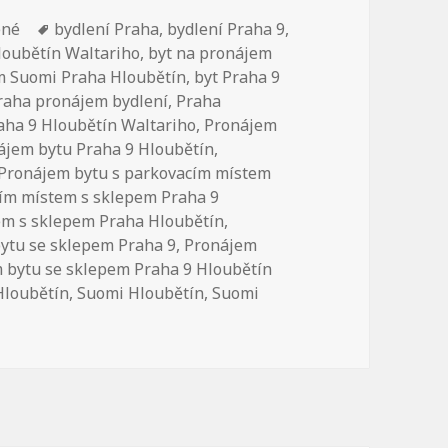
ené
Štítky:
bydlení Praha
,
bydlení Praha 9
,
loubětín Waltariho
,
byt na pronájem
m Suomi Praha Hloubětín
,
byt Praha 9
raha pronájem bydlení
,
Praha
aha 9 Hloubětín Waltariho
,
Pronájem
ájem bytu Praha 9 Hloubětín
,
Pronájem bytu s parkovacím místem
ím místem s sklepem Praha 9
em s sklepem Praha Hloubětín
,
ytu se sklepem Praha 9
,
Pronájem
 bytu se sklepem Praha 9 Hloubětín
Hloubětín
,
Suomi Hloubětín
,
Suomi