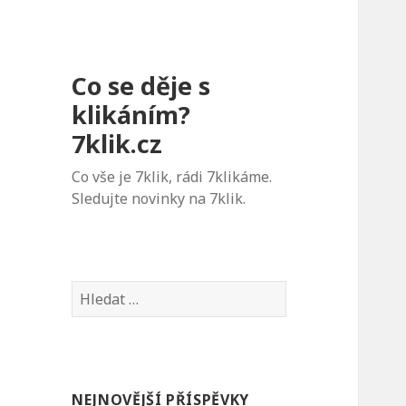
Co se děje s
klikáním?
7klik.cz
Co vše je 7klik, rádi 7klikáme.
Sledujte novinky na 7klik.
V
y
h
l
e
NEJNOVĚJŠÍ PŘÍSPĚVKY
d