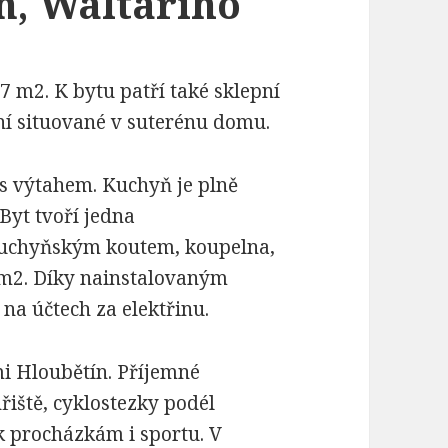
n, Waltariho
7 m2. K bytu patří také sklepní
ní situované v suterénu domu.
 s výtahem. Kuchyň je plně
Byt tvoří jedna
 kuchyňským koutem, koupelna,
 m2. Díky nainstalovaným
na účtech za elektřinu.
mi Hloubětín. Příjemné
řiště, cyklostezky podél
 k procházkám i sportu. V