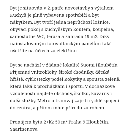
Byt je situován v 2. patře novostavby s výtahem.
Kuchyň je plně vybavena spotřebiči a byt
nábytkem. Byt tvoří jedna neprůchozí ložnice,
obývací pokoj s kuchyňským koutem, koupelna,
samostatné WC, terasa a zahrada 19 m2. Díky
nainstalovaným fotovoltaickým panelům také
ušetříte na účtech za elektřinu.
Byt se nachází v žádané lokalitě Suomi Hloubětín.
Příjemné vnitrobloky, široké chodníky, dětská
hřiště, cyklostezky podél Rokytky a spousta zeleně,
která láká k procházkám i sportu. V docházkové
vzdálenosti najdete obchody, školku, kavárny i
další služby. Metro a tramvaj zajistí rychlé spojení
do centra, a přitom máte přírodu za rohem.
Pronájem bytu 2+kk 50 m² Praha 9 Hloubětín,
Saarinenova