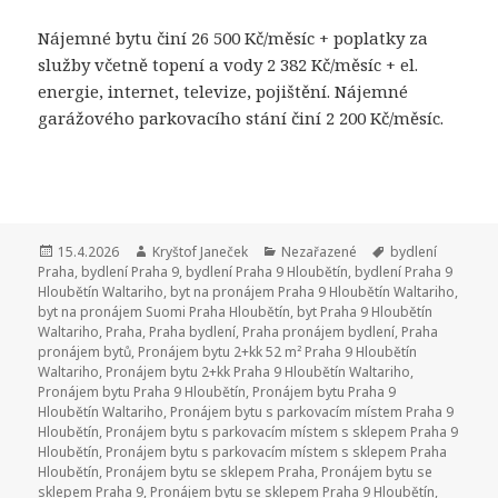
Nájemné bytu činí 26 500 Kč/měsíc + poplatky za
služby včetně topení a vody 2 382 Kč/měsíc + el.
energie, internet, televize, pojištění. Nájemné
garážového parkovacího stání činí 2 200 Kč/měsíc.
Publikováno:
15.4.2026
Autor:
Kryštof Janeček
Rubriky:
Nezařazené
Štítky:
bydlení
Praha
,
bydlení Praha 9
,
bydlení Praha 9 Hloubětín
,
bydlení Praha 9
Hloubětín Waltariho
,
byt na pronájem Praha 9 Hloubětín Waltariho
,
byt na pronájem Suomi Praha Hloubětín
,
byt Praha 9 Hloubětín
Waltariho
,
Praha
,
Praha bydlení
,
Praha pronájem bydlení
,
Praha
pronájem bytů
,
Pronájem bytu 2+kk 52 m² Praha 9 Hloubětín
Waltariho
,
Pronájem bytu 2+kk Praha 9 Hloubětín Waltariho
,
Pronájem bytu Praha 9 Hloubětín
,
Pronájem bytu Praha 9
Hloubětín Waltariho
,
Pronájem bytu s parkovacím místem Praha 9
Hloubětín
,
Pronájem bytu s parkovacím místem s sklepem Praha 9
Hloubětín
,
Pronájem bytu s parkovacím místem s sklepem Praha
Hloubětín
,
Pronájem bytu se sklepem Praha
,
Pronájem bytu se
sklepem Praha 9
,
Pronájem bytu se sklepem Praha 9 Hloubětín
,