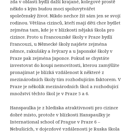
zda v oblasti bydlí další krajané, kolegové prostě
někdo s kým budou moci spoluvytvářet
společenský život. Nikdo nechce žít sám jen se svojí
rodinou. Většina cizinců, kteří mají děti chce bydlet
zejména tam, kde je v blízkosti nějaká škola pro
cizince. Proto u Francouzské školy v Praze bydlí
Francouzi, u Německé školy najdete zejména
němce, rakušáky a švýcary a u Japonské školy v
Praze pak zejména Japonce. Pokud se chystáte
investovat do koupi nemovitosti, kterou zamýšlíte
pronajímat je blízká vzdálenost k některé z
mezinárodních školy tím rozhodujícím faktorem. V
Praze je několik mezinárodních škol a rozhodující
množství těchto škol je v Praze 5 a 6.
Hanspaulka je z hlediska atraktivnosti pro cizince
dobré místo, protože v blízkosti Hanspaulky je
International school of Prague v Praze 6 –
Nebušicích, v dojezdové vzdálenosti je Ruska škola