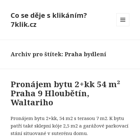
Co se děje s klikáním?
7klik.cz
MENU
A
WIDGETY
Archiv pro štítek: Praha bydlení
Pronájem bytu 2+kk 54 m²
Praha 9 Hloubětín,
Waltariho
Pronájem bytu 2+kk, 54 m2 s terasou 7 m2. K bytu
patří také sklepní kóje 2,5 m2 a garážové parkovací
stání situované v suterénu domu.