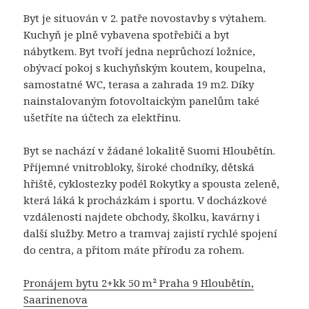
Byt je situován v 2. patře novostavby s výtahem.
Kuchyň je plně vybavena spotřebiči a byt
nábytkem. Byt tvoří jedna neprůchozí ložnice,
obývací pokoj s kuchyňským koutem, koupelna,
samostatné WC, terasa a zahrada 19 m2. Díky
nainstalovaným fotovoltaickým panelům také
ušetříte na účtech za elektřinu.
Byt se nachází v žádané lokalitě Suomi Hloubětín.
Příjemné vnitrobloky, široké chodníky, dětská
hřiště, cyklostezky podél Rokytky a spousta zeleně,
která láká k procházkám i sportu. V docházkové
vzdálenosti najdete obchody, školku, kavárny i
další služby. Metro a tramvaj zajistí rychlé spojení
do centra, a přitom máte přírodu za rohem.
Pronájem bytu 2+kk 50 m² Praha 9 Hloubětín,
Saarinenova