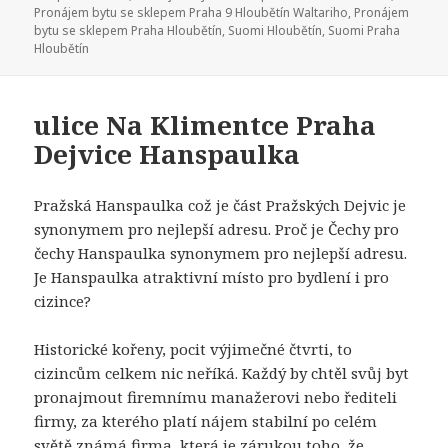
Pronájem bytu se sklepem Praha 9 Hloubětín Waltariho
,
Pronájem
bytu se sklepem Praha Hloubětín
,
Suomi Hloubětín
,
Suomi Praha
Hloubětín
ulice Na Klimentce Praha
Dejvice Hanspaulka
Pražská Hanspaulka což je část Pražských Dejvic je
synonymem pro nejlepší adresu. Proč je Čechy pro
čechy Hanspaulka synonymem pro nejlepší adresu.
Je Hanspaulka atraktivní místo pro bydlení i pro
cizince?
Historické kořeny, pocit výjimečné čtvrti, to
cizincům celkem nic neříká. Každý by chtěl svůj byt
pronajmout firemnímu manažerovi nebo řediteli
firmy, za kterého platí nájem stabilní po celém
světě známá firma, která je zárukou toho, že