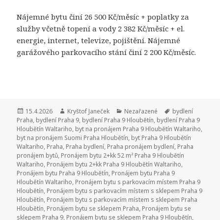
Nájemné bytu činí 26 500 Kč/měsíc + poplatky za
služby včetně topení a vody 2 382 Kč/měsíc + el.
energie, internet, televize, pojištění. Nájemné
garážového parkovacího stání činí 2 200 Kč/měsíc.
Publikováno:
15.4.2026
Autor:
Kryštof Janeček
Rubriky:
Nezařazené
Štítky:
bydlení
Praha
,
bydlení Praha 9
,
bydlení Praha 9 Hloubětín
,
bydlení Praha 9
Hloubětín Waltariho
,
byt na pronájem Praha 9 Hloubětín Waltariho
,
byt na pronájem Suomi Praha Hloubětín
,
byt Praha 9 Hloubětín
Waltariho
,
Praha
,
Praha bydlení
,
Praha pronájem bydlení
,
Praha
pronájem bytů
,
Pronájem bytu 2+kk 52 m² Praha 9 Hloubětín
Waltariho
,
Pronájem bytu 2+kk Praha 9 Hloubětín Waltariho
,
Pronájem bytu Praha 9 Hloubětín
,
Pronájem bytu Praha 9
Hloubětín Waltariho
,
Pronájem bytu s parkovacím místem Praha 9
Hloubětín
,
Pronájem bytu s parkovacím místem s sklepem Praha 9
Hloubětín
,
Pronájem bytu s parkovacím místem s sklepem Praha
Hloubětín
,
Pronájem bytu se sklepem Praha
,
Pronájem bytu se
sklepem Praha 9
,
Pronájem bytu se sklepem Praha 9 Hloubětín
,