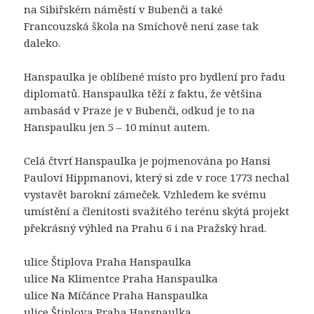
na Sibiřském náměstí v Bubenči a také
Francouzská škola na Smíchově není zase tak
daleko.
Hanspaulka je oblíbené místo pro bydlení pro řadu
diplomatů. Hanspaulka těží z faktu, že většina
ambasád v Praze je v Bubenči, odkud je to na
Hanspaulku jen 5 – 10 minut autem.
Celá čtvrť Hanspaulka je pojmenována po Hansi
Paulovi Hippmanovi, který si zde v roce 1773 nechal
vystavět barokní zámeček. Vzhledem ke svému
umístění a členitosti svažitého terénu skýtá projekt
překrásný výhled na Prahu 6 i na Pražský hrad.
ulice Štiplova Praha Hanspaulka
ulice Na Klimentce Praha Hanspaulka
ulice Na Míčánce Praha Hanspaulka
ulice Štiplova Praha Hanspaulka