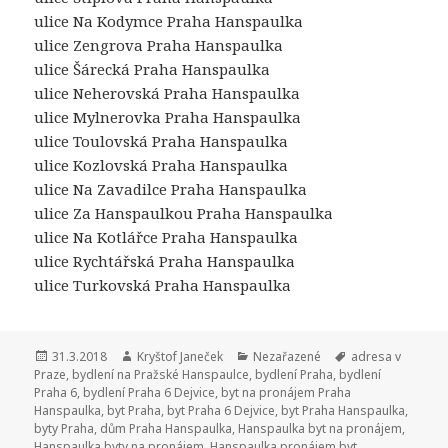
ulice Na Kodymce Praha Hanspaulka
ulice Zengrova Praha Hanspaulka
ulice Šárecká Praha Hanspaulka
ulice Neherovská Praha Hanspaulka
ulice Mylnerovka Praha Hanspaulka
ulice Toulovská Praha Hanspaulka
ulice Kozlovská Praha Hanspaulka
ulice Na Zavadilce Praha Hanspaulka
ulice Za Hanspaulkou Praha Hanspaulka
ulice Na Kotlářce Praha Hanspaulka
ulice Rychtářská Praha Hanspaulka
ulice Turkovská Praha Hanspaulka
Publikováno:
31.3.2018
Autor:
Kryštof Janeček
Rubriky:
Nezařazené
Štítky:
adresa v
Praze
,
bydlení na Pražské Hanspaulce
,
bydlení Praha
,
bydlení
Praha 6
,
bydlení Praha 6 Dejvice
,
byt na pronájem Praha
Hanspaulka
,
byt Praha
,
byt Praha 6 Dejvice
,
byt Praha Hanspaulka
,
byty Praha
,
dům Praha Hanspaulka
,
Hanspaulka byt na pronájem
,
Hanspaulka byty na pronájem
,
Hanspaulka pronájem byt
,