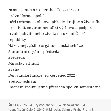
NOBE Estates s.r.o. , Praha IČO 22145770
Právní forma Spolek
Účel Ochrana a obnova přírody, krajiny a životního
prostředí, environmentální výchova a podpora
trvale udržitelného života na území České
republiky
Název nejvyššího orgánu Členská schůze
Statutární orgán – předseda
Předseda
Miroslav Schmid
Praha
Den vzniku funkce: 20. červenec 2022
Způsob jednání
Jménem spolku jedná předseda spolku samostatně.
Publikováno:
11.6.2026
Autor:
Kryštof Janeček
Rubriky:
Nezařazené
Štítky:
Identifikační číslo 01294016
,
Miroslav Schmid Praha
,
Praha 8
,