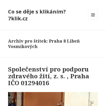
Co se děje s klikáním?
7klik.cz
MENU
A
WIDGETY
Archiv pro štítek: Praha 8 Libeň
Vosmíkových
Společenství pro podporu
zdravého žití, z. s. , Praha
IČO 01294016