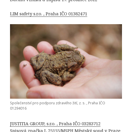
LIM safety s.r.o. , Praha IČO 01382471
Společenství pro podporu zdravého žití, z. s. , Praha IČO
01294016
JUSTITIA GROUP, s.r.o. , Praha IČO 03283712
Spisová značka L 25155/MSPH Městský soud v Praze