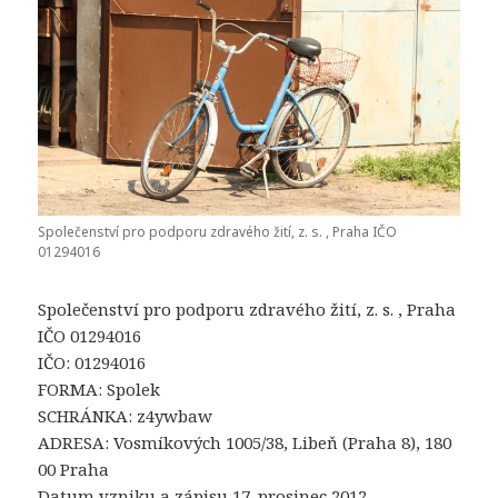
Společenství pro podporu zdravého žití, z. s. , Praha IČO
01294016
Společenství pro podporu zdravého žití, z. s. , Praha
IČO 01294016
IČO: 01294016
FORMA: Spolek
SCHRÁNKA: z4ywbaw
ADRESA: Vosmíkových 1005/38, Libeň (Praha 8), 180
00 Praha
Datum vzniku a zápisu 17. prosinec 2012