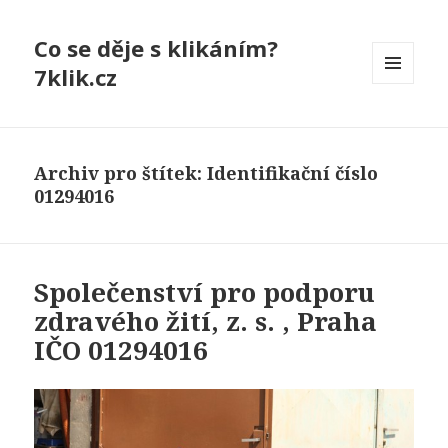
Co se děje s klikáním?
7klik.cz
MENU
A
WIDGETY
Archiv pro štítek: Identifikační číslo
01294016
Společenství pro podporu
zdravého žití, z. s. , Praha
IČO 01294016