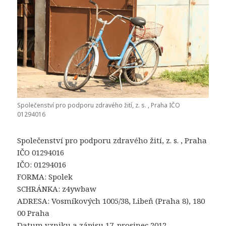
Společenství pro podporu zdravého žití, z. s. , Praha IČO
01294016
Společenství pro podporu zdravého žití, z. s. , Praha
IČO 01294016
IČO: 01294016
FORMA: Spolek
SCHRÁNKA: z4ywbaw
ADRESA: Vosmíkových 1005/38, Libeň (Praha 8), 180
00 Praha
Datum vzniku a zápisu 17. prosinec 2012