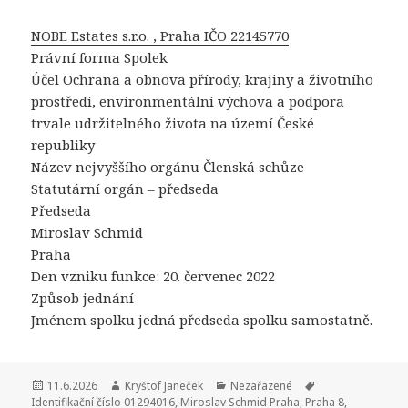
NOBE Estates s.r.o. , Praha IČO 22145770
Právní forma Spolek
Účel Ochrana a obnova přírody, krajiny a životního
prostředí, environmentální výchova a podpora
trvale udržitelného života na území České
republiky
Název nejvyššího orgánu Členská schůze
Statutární orgán – předseda
Předseda
Miroslav Schmid
Praha
Den vzniku funkce: 20. červenec 2022
Způsob jednání
Jménem spolku jedná předseda spolku samostatně.
Publikováno:
11.6.2026
Autor:
Kryštof Janeček
Rubriky:
Nezařazené
Štítky:
Identifikační číslo 01294016
,
Miroslav Schmid Praha
,
Praha 8
,