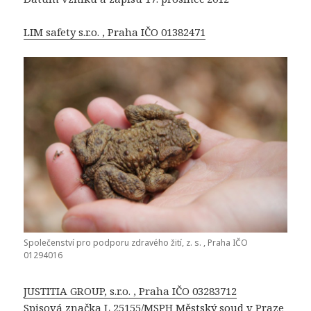
LIM safety s.r.o. , Praha IČO 01382471
Společenství pro podporu zdravého žití, z. s. , Praha IČO
01294016
JUSTITIA GROUP, s.r.o. , Praha IČO 03283712
Spisová značka L 25155/MSPH Městský soud v Praze