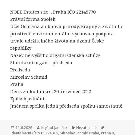
NOBE Estates s.r.o. , Praha IČO 22145770
Právní forma Spolek
Účel Ochrana a obnova přírody, krajiny a životního
prostředí, environmentální výchova a podpora
trvale udržitelného života na území České
republiky
Název nejvyššího orgánu Členská schůze
Statutární orgán – předseda
Předseda
Miroslav Schmid
Praha
Den vzniku funkce: 20. červenec 2022
Způsob jednání
Jménem spolku jedná předseda spolku samostatně.
Publikováno:
11.6.2026
Autor:
Kryštof Janeček
Rubriky:
Nezařazené
Štítky:
Identifikační číslo 01294016
,
Miroslav Schmid Praha
,
Praha 8
,