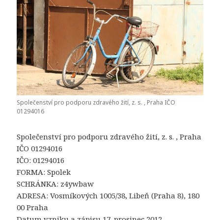
Společenství pro podporu zdravého žití, z. s. , Praha IČO
01294016
Společenství pro podporu zdravého žití, z. s. , Praha
IČO 01294016
IČO: 01294016
FORMA: Spolek
SCHRÁNKA: z4ywbaw
ADRESA: Vosmíkových 1005/38, Libeň (Praha 8), 180
00 Praha
Datum vzniku a zápisu 17. prosinec 2012