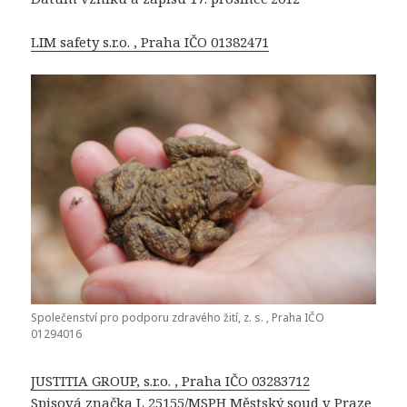
LIM safety s.r.o. , Praha IČO 01382471
Společenství pro podporu zdravého žití, z. s. , Praha IČO
01294016
JUSTITIA GROUP, s.r.o. , Praha IČO 03283712
Spisová značka L 25155/MSPH Městský soud v Praze