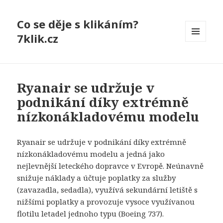
Co se děje s klikáním?
7klik.cz
MENU
A
WIDGETY
Ryanair se udržuje v
podnikání díky extrémně
nízkonákladovému modelu
Ryanair se udržuje v podnikání díky extrémně
nízkonákladovému modelu a jedná jako
nejlevnější leteckého dopravce v Evropě. Neúnavně
snižuje náklady a účtuje poplatky za služby
(zavazadla, sedadla), využívá sekundární letiště s
nižšími poplatky a provozuje vysoce využívanou
flotilu letadel jednoho typu (Boeing 737).