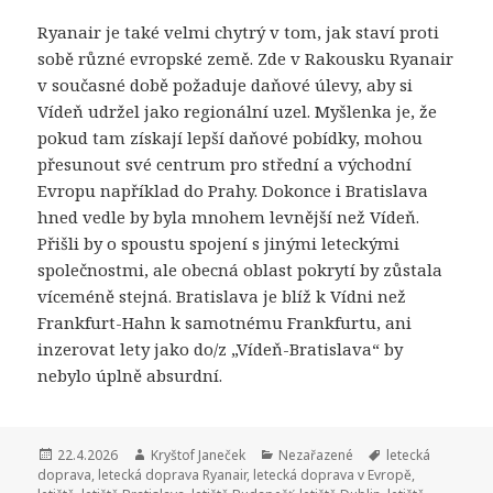
Ryanair je také velmi chytrý v tom, jak staví proti
sobě různé evropské země. Zde v Rakousku Ryanair
v současné době požaduje daňové úlevy, aby si
Vídeň udržel jako regionální uzel. Myšlenka je, že
pokud tam získají lepší daňové pobídky, mohou
přesunout své centrum pro střední a východní
Evropu například do Prahy. Dokonce i Bratislava
hned vedle by byla mnohem levnější než Vídeň.
Přišli by o spoustu spojení s jinými leteckými
společnostmi, ale obecná oblast pokrytí by zůstala
víceméně stejná. Bratislava je blíž k Vídni než
Frankfurt-Hahn k samotnému Frankfurtu, ani
inzerovat lety jako do/z „Vídeň-Bratislava“ by
nebylo úplně absurdní.
Publikováno:
22.4.2026
Autor:
Kryštof Janeček
Rubriky:
Nezařazené
Štítky:
letecká
doprava
,
letecká doprava Ryanair
,
letecká doprava v Evropě
,