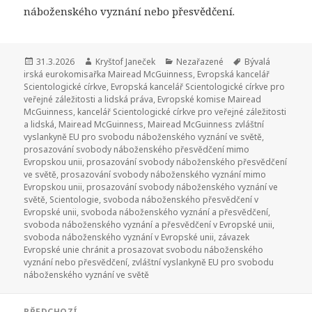
náboženského vyznání nebo přesvědčení.
Publikováno:
31.3.2026
Autor:
Kryštof Janeček
Rubriky:
Nezařazené
Štítky:
Bývalá
irská eurokomisařka Mairead McGuinness
,
Evropská kancelář
Scientologické církve
,
Evropská kancelář Scientologické církve pro
veřejné záležitosti a lidská práva
,
Evropské komise Mairead
McGuinness
,
kancelář Scientologické církve pro veřejné záležitosti
a lidská
,
Mairead McGuinness
,
Mairead McGuinness zvláštní
vyslankyně EU pro svobodu náboženského vyznání ve světě
,
prosazování svobody náboženského přesvědčení mimo
Evropskou unii
,
prosazování svobody náboženského přesvědčení
ve světě
,
prosazování svobody náboženského vyznání mimo
Evropskou unii
,
prosazování svobody náboženského vyznání ve
světě
,
Scientologie
,
svoboda náboženského přesvědčení v
Evropské unii
,
svoboda náboženského vyznání a přesvědčení
,
svoboda náboženského vyznání a přesvědčení v Evropské unii
,
svoboda náboženského vyznání v Evropské unii
,
závazek
Evropské unie chránit a prosazovat svobodu náboženského
vyznání nebo přesvědčení
,
zvláštní vyslankyně EU pro svobodu
náboženského vyznání ve světě
Navigace
PŘEDCHOZÍ