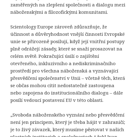
zaměřených na zlepšení společnosti a dialogu mezi
náboženskými a filozofickými komunitami.
Scientology Europe zároveň zdůrazňuje, že
účinnost a důvěryhodnost vnější činnosti Evropské
unie se přirozeně posilují, když její vnitřní postupy
plně odrážejí zásady, které se snaží prosazovat na
celém světě. Pokračující úsilí o zajištění
otevřeného, ​​inkluzivního a nediskriminačního
prostředí pro všechna náboženská a vyznávající
přesvědčení společenství v Unii – včetně těch, která
se občas mohou cítit nedostatečně zastoupena
nebo zapojena do institucionálního dialogu – dále
posílí vedoucí postavení EU v této oblasti.
„Svoboda náboženského vyznání nebo přesvědčení
není jen principem, který je třeba hájit v zahraničí;
je to živý závazek, který musíme pěstovat v našich
vlastních institucích a společnostech,“ řekl Ivan