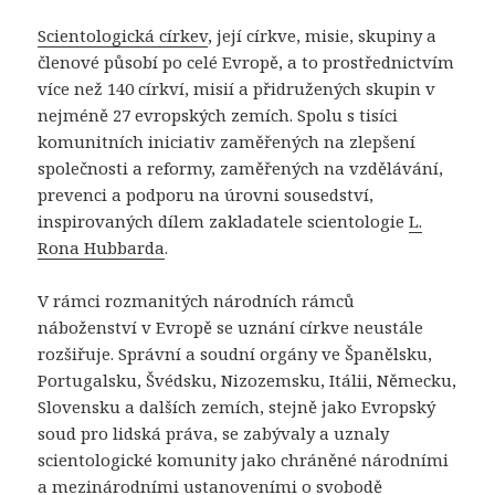
Scientologická církev
, její církve, misie, skupiny a
členové působí po celé Evropě, a to prostřednictvím
více než 140 církví, misií a přidružených skupin v
nejméně 27 evropských zemích. Spolu s tisíci
komunitních iniciativ zaměřených na zlepšení
společnosti a reformy, zaměřených na vzdělávání,
prevenci a podporu na úrovni sousedství,
inspirovaných dílem zakladatele scientologie
L.
Rona Hubbarda
.
V rámci rozmanitých národních rámců
náboženství v Evropě se uznání církve neustále
rozšiřuje. Správní a soudní orgány ve Španělsku,
Portugalsku, Švédsku, Nizozemsku, Itálii, Německu,
Slovensku a dalších zemích, stejně jako Evropský
soud pro lidská práva, se zabývaly a uznaly
scientologické komunity jako chráněné národními
a mezinárodními ustanoveními o svobodě