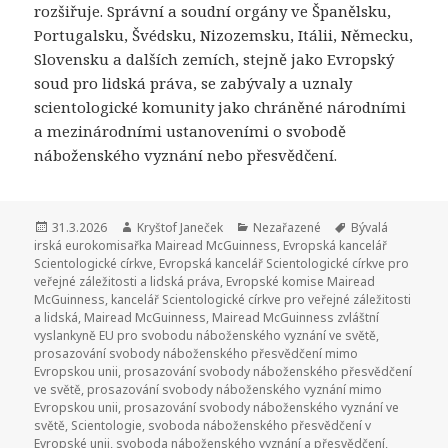
rozšiřuje. Správní a soudní orgány ve Španělsku,
Portugalsku, Švédsku, Nizozemsku, Itálii, Německu,
Slovensku a dalších zemích, stejně jako Evropský
soud pro lidská práva, se zabývaly a uznaly
scientologické komunity jako chráněné národními
a mezinárodními ustanoveními o svobodě
náboženského vyznání nebo přesvědčení.
Publikováno:
31.3.2026
Autor:
Kryštof Janeček
Rubriky:
Nezařazené
Štítky:
Bývalá
irská eurokomisařka Mairead McGuinness
,
Evropská kancelář
Scientologické církve
,
Evropská kancelář Scientologické církve pro
veřejné záležitosti a lidská práva
,
Evropské komise Mairead
McGuinness
,
kancelář Scientologické církve pro veřejné záležitosti
a lidská
,
Mairead McGuinness
,
Mairead McGuinness zvláštní
vyslankyně EU pro svobodu náboženského vyznání ve světě
,
prosazování svobody náboženského přesvědčení mimo
Evropskou unii
,
prosazování svobody náboženského přesvědčení
ve světě
,
prosazování svobody náboženského vyznání mimo
Evropskou unii
,
prosazování svobody náboženského vyznání ve
světě
,
Scientologie
,
svoboda náboženského přesvědčení v
Evropské unii
,
svoboda náboženského vyznání a přesvědčení
,