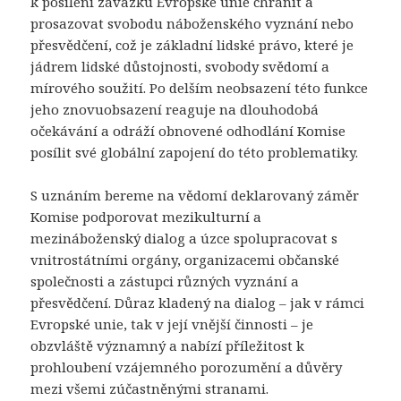
k posílení závazku Evropské unie chránit a
prosazovat svobodu náboženského vyznání nebo
přesvědčení, což je základní lidské právo, které je
jádrem lidské důstojnosti, svobody svědomí a
mírového soužití. Po delším neobsazení této funkce
jeho znovuobsazení reaguje na dlouhodobá
očekávání a odráží obnovené odhodlání Komise
posílit své globální zapojení do této problematiky.
S uznáním bereme na vědomí deklarovaný záměr
Komise podporovat mezikulturní a
mezináboženský dialog a úzce spolupracovat s
vnitrostátními orgány, organizacemi občanské
společnosti a zástupci různých vyznání a
přesvědčení. Důraz kladený na dialog – jak v rámci
Evropské unie, tak v její vnější činnosti – je
obzvláště významný a nabízí příležitost k
prohloubení vzájemného porozumění a důvěry
mezi všemi zúčastněnými stranami.