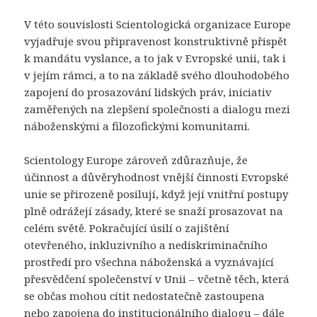
V této souvislosti Scientologická organizace Europe
vyjadřuje svou připravenost konstruktivně přispět
k mandátu vyslance, a to jak v Evropské unii, tak i
v jejím rámci, a to na základě svého dlouhodobého
zapojení do prosazování lidských práv, iniciativ
zaměřených na zlepšení společnosti a dialogu mezi
náboženskými a filozofickými komunitami.
Scientology Europe zároveň zdůrazňuje, že
účinnost a důvěryhodnost vnější činnosti Evropské
unie se přirozeně posilují, když její vnitřní postupy
plně odrážejí zásady, které se snaží prosazovat na
celém světě. Pokračující úsilí o zajištění
otevřeného, ​​inkluzivního a nediskriminačního
prostředí pro všechna náboženská a vyznávající
přesvědčení společenství v Unii – včetně těch, která
se občas mohou cítit nedostatečně zastoupena
nebo zapojena do institucionálního dialogu – dále