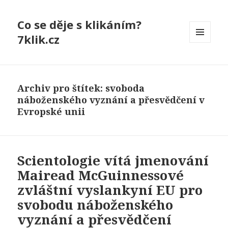
Co se děje s klikáním?
7klik.cz
MENU
A
WIDGETY
Archiv pro štítek: svoboda
náboženského vyznání a přesvědčení v
Evropské unii
Scientologie vítá jmenování
Mairead McGuinnessové
zvláštní vyslankyní EU pro
svobodu náboženského
vyznání a přesvědčení