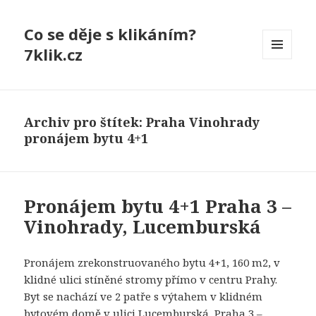
Co se děje s klikáním?
7klik.cz
MENU
A
WIDGETY
Archiv pro štítek: Praha Vinohrady
pronájem bytu 4+1
Pronájem bytu 4+1 Praha 3 –
Vinohrady, Lucemburská
Pronájem zrekonstruovaného bytu 4+1, 160 m2, v
klidné ulici stíněné stromy přímo v centru Prahy.
Byt se nachází ve 2 patře s výtahem v klidném
bytovém domě v ulici Lucemburská, Praha 3 –