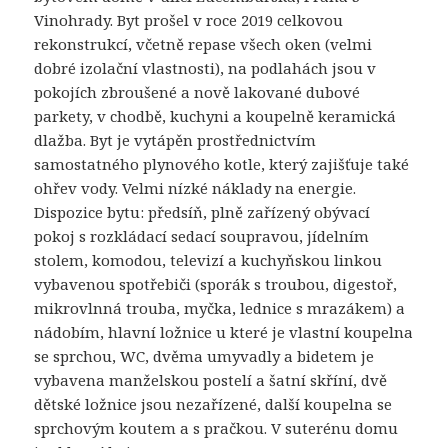
Vinohrady. Byt prošel v roce 2019 celkovou
rekonstrukcí, včetně repase všech oken (velmi
dobré izolační vlastnosti), na podlahách jsou v
pokojích zbroušené a nově lakované dubové
parkety, v chodbě, kuchyni a koupelně keramická
dlažba. Byt je vytápěn prostřednictvím
samostatného plynového kotle, který zajišťuje také
ohřev vody. Velmi nízké náklady na energie.
Dispozice bytu: předsíň, plně zařízený obývací
pokoj s rozkládací sedací soupravou, jídelním
stolem, komodou, televizí a kuchyňskou linkou
vybavenou spotřebiči (sporák s troubou, digestoř,
mikrovlnná trouba, myčka, lednice s mrazákem) a
nádobím, hlavní ložnice u které je vlastní koupelna
se sprchou, WC, dvěma umyvadly a bidetem je
vybavena manželskou postelí a šatní skříní, dvě
dětské ložnice jsou nezařízené, další koupelna se
sprchovým koutem a s pračkou. V suterénu domu