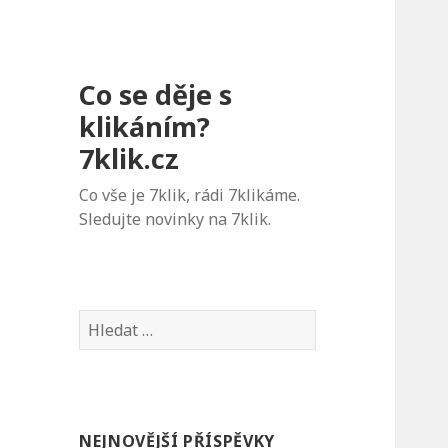
Co se děje s
klikáním?
7klik.cz
Co vše je 7klik, rádi 7klikáme.
Sledujte novinky na 7klik.
V
y
h
l
e
NEJNOVĚJŠÍ PŘÍSPĚVKY
d