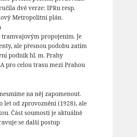
učila dvě verze: IPRu resp.
ový Metropolitní plán.
a
 s tramvajovým propojením. Je
genty, ale přesnou podobu zatím
ní podnik hl. m. Prahy
IA pro celou trasu mezi Prahou
e nesmíme na něj zapomenout.
 let od zprovoznění (1928), ale
u. Část soumostí je aktuálně
ravuje se další postup