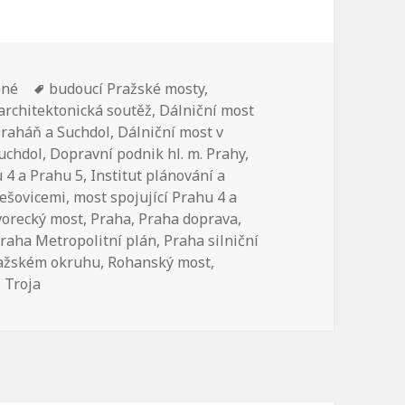
ené
Štítky:
budoucí Pražské mosty
,
architektonická soutěž
,
Dálniční most
Draháň a Suchdol
,
Dálniční most v
Suchdol
,
Dopravní podnik hl. m. Prahy
,
 4 a Prahu 5
,
Institut plánování a
lešovicemi
,
most spojující Prahu 4 a
Dvorecký most
,
Praha
,
Praha doprava
,
raha Metropolitní plán
,
Praha silniční
ražském okruhu
,
Rohanský most
,
 Troja