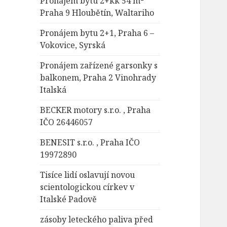
Pronájem bytu 2+kk 54 m²
Praha 9 Hloubětín, Waltariho
Pronájem bytu 2+1, Praha 6 –
Vokovice, Syrská
Pronájem zařízené garsonky s
balkonem, Praha 2 Vinohrady
Italská
BECKER motory s.r.o. , Praha
IČO 26446057
BENESIT s.r.o. , Praha IČO
19972890
Tisíce lidí oslavují novou
scientologickou církev v
Italské Padově
zásoby leteckého paliva před