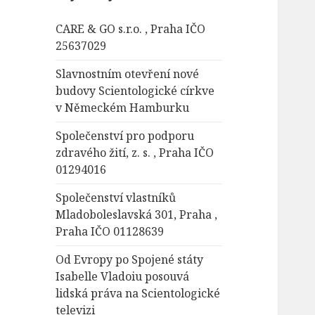
á
CARE & GO s.r.o. , Praha IČO
v
25637029
á
n
Slavnostním otevření nové
í
budovy Scientologické církve
v Německém Hamburku
Společenství pro podporu
zdravého žití, z. s. , Praha IČO
01294016
Společenství vlastníků
Mladoboleslavská 301, Praha ,
Praha IČO 01128639
Od Evropy po Spojené státy
Isabelle Vladoiu posouvá
lidská práva na Scientologické
televizi