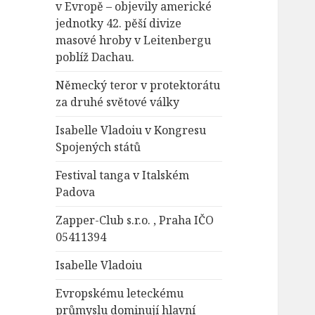
v Evropě – objevily americké
jednotky 42. pěší divize
masové hroby v Leitenbergu
poblíž Dachau.
Německý teror v protektorátu
za druhé světové války
Isabelle Vladoiu v Kongresu
Spojených států
Festival tanga v Italském
Padova
Zapper-Club s.r.o. , Praha IČO
05411394
Isabelle Vladoiu
Evropskému leteckému
průmyslu dominují hlavní