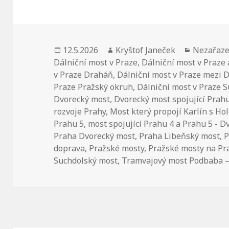
Publikováno:
12.5.2026
Autor:
Kryštof Janeček
Rubriky:
Nezařaz
Dálniční most v Praze
,
Dálniční most v Praze 
v Praze Draháň
,
Dálniční most v Praze mezi 
Praze Pražský okruh
,
Dálniční most v Praze 
Dvorecký most
,
Dvorecký most spojující Prahu
rozvoje Prahy
,
Most který propojí Karlín s Ho
Prahu 5
,
most spojující Prahu 4 a Prahu 5 - 
Praha Dvorecký most
,
Praha Libeňský most
,
P
doprava
,
Pražské mosty
,
Pražské mosty na P
Suchdolský most
,
Tramvajový most Podbaba –