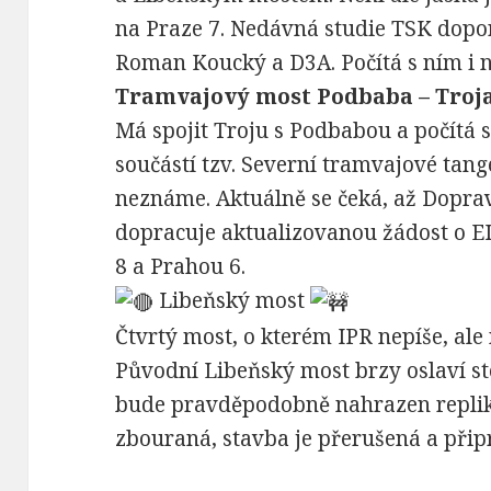
na Praze 7. Nedávná studie TSK dopor
Roman Koucký a D3A. Počítá s ním i n
Tramvajový most Podbaba – Troj
Má spojit Troju s Podbabou a počítá
součástí tzv. Severní tramvajové tan
neznáme. Aktuálně se čeká, až Doprav
dopracuje aktualizovanou žádost o E
8 a Prahou 6.
Libeňský most
Čtvrtý most, o kterém IPR nepíše, al
Původní Libeňský most brzy oslaví sto
bude pravděpodobně nahrazen repliko
zbouraná, stavba je přerušená a přip