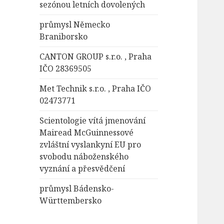
sezónou letních dovolených
průmysl Německo
Braniborsko
CANTON GROUP s.r.o. , Praha
IČO 28369505
Met Technik s.r.o. , Praha IČO
02473771
Scientologie vítá jmenování
Mairead McGuinnessové
zvláštní vyslankyní EU pro
svobodu náboženského
vyznání a přesvědčení
průmysl Bádensko-
Württembersko