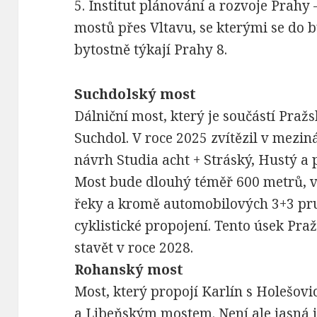
5.
Institut plánování a rozvoje Prahy 
mostů přes Vltavu, se kterými se do 
bytostně týkají Prahy 8.
Suchdolský most
Dálniční most, který je součástí Praž
Suchdol. V roce 2025 zvítězil v mezin
návrh Studia acht + Stráský, Hustý a 
Most bude dlouhý téměř 600 metrů, 
řeky a kromě automobilových 3+3 pru
cyklistické propojení. Tento úsek Pra
stavět v roce 2028.
Rohanský most
Most, který propojí Karlín s Holešov
a Libeňským mostem. Není ale jasná 