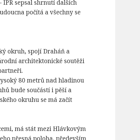
– IPR
sepsal shrnutí dalších
budoucna počítá a všechny se
ský okruh, spojí Draháň a
árodní architektonické soutěži
partneři.
vysoký 80 metrů nad hladinou
hů bude součástí i pěší a
žského okruhu se má začít
icemi, má stát mezi Hlávkovým
jeho přesná poloha, především