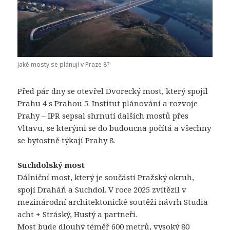
Jaké mosty se plánují v Praze 8?
Před pár dny se otevřel Dvorecký most, který spojil
Prahu 4 s Prahou 5.
Institut plánování a rozvoje
Prahy – IPR
sepsal shrnutí dalších mostů přes
Vltavu, se kterými se do budoucna počítá a všechny
se bytostně týkají Prahy 8.
Suchdolský most
Dálniční most, který je součástí Pražský okruh,
spojí Draháň a Suchdol. V roce 2025 zvítězil v
mezinárodní architektonické soutěži návrh Studia
acht + Stráský, Hustý a partneři.
Most bude dlouhý téměř 600 metrů, vysoký 80