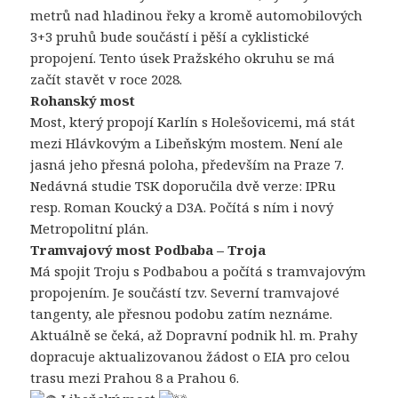
metrů nad hladinou řeky a kromě automobilových
3+3 pruhů bude součástí i pěší a cyklistické
propojení. Tento úsek Pražského okruhu se má
začít stavět v roce 2028.
Rohanský most
Most, který propojí Karlín s Holešovicemi, má stát
mezi Hlávkovým a Libeňským mostem. Není ale
jasná jeho přesná poloha, především na Praze 7.
Nedávná studie TSK doporučila dvě verze: IPRu
resp. Roman Koucký a D3A. Počítá s ním i nový
Metropolitní plán.
Tramvajový most Podbaba – Troja
Má spojit Troju s Podbabou a počítá s tramvajovým
propojením. Je součástí tzv. Severní tramvajové
tangenty, ale přesnou podobu zatím neznáme.
Aktuálně se čeká, až Dopravní podnik hl. m. Prahy
dopracuje aktualizovanou žádost o EIA pro celou
trasu mezi Prahou 8 a Prahou 6.