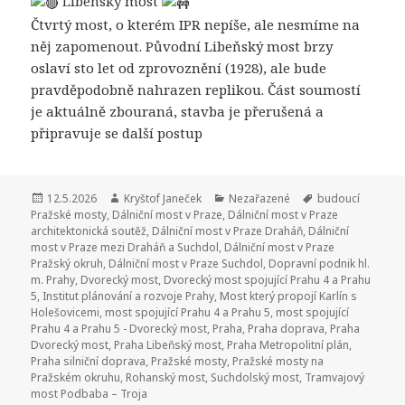
Libeňský most
Čtvrtý most, o kterém IPR nepíše, ale nesmíme na
něj zapomenout. Původní Libeňský most brzy
oslaví sto let od zprovoznění (1928), ale bude
pravděpodobně nahrazen replikou. Část soumostí
je aktuálně zbouraná, stavba je přerušená a
připravuje se další postup
Publikováno:
12.5.2026
Autor:
Kryštof Janeček
Rubriky:
Nezařazené
Štítky:
budoucí
Pražské mosty
,
Dálniční most v Praze
,
Dálniční most v Praze
architektonická soutěž
,
Dálniční most v Praze Draháň
,
Dálniční
most v Praze mezi Draháň a Suchdol
,
Dálniční most v Praze
Pražský okruh
,
Dálniční most v Praze Suchdol
,
Dopravní podnik hl.
m. Prahy
,
Dvorecký most
,
Dvorecký most spojující Prahu 4 a Prahu
5
,
Institut plánování a rozvoje Prahy
,
Most který propojí Karlín s
Holešovicemi
,
most spojující Prahu 4 a Prahu 5
,
most spojující
Prahu 4 a Prahu 5 - Dvorecký most
,
Praha
,
Praha doprava
,
Praha
Dvorecký most
,
Praha Libeňský most
,
Praha Metropolitní plán
,
Praha silniční doprava
,
Pražské mosty
,
Pražské mosty na
Pražském okruhu
,
Rohanský most
,
Suchdolský most
,
Tramvajový
most Podbaba – Troja