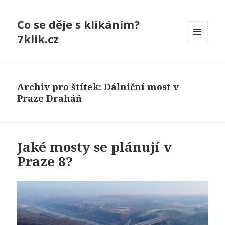
Co se děje s klikáním?
7klik.cz
MENU
A
WIDGETY
Archiv pro štítek: Dálniční most v
Praze Draháň
Jaké mosty se plánují v
Praze 8?