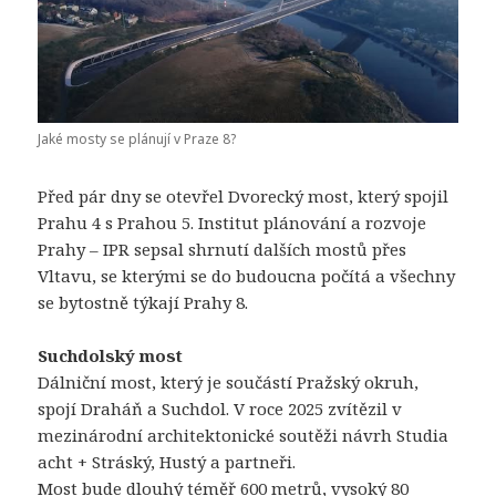
Jaké mosty se plánují v Praze 8?
Před pár dny se otevřel Dvorecký most, který spojil
Prahu 4 s Prahou 5.
Institut plánování a rozvoje
Prahy – IPR
sepsal shrnutí dalších mostů přes
Vltavu, se kterými se do budoucna počítá a všechny
se bytostně týkají Prahy 8.
Suchdolský most
Dálniční most, který je součástí Pražský okruh,
spojí Draháň a Suchdol. V roce 2025 zvítězil v
mezinárodní architektonické soutěži návrh Studia
acht + Stráský, Hustý a partneři.
Most bude dlouhý téměř 600 metrů, vysoký 80