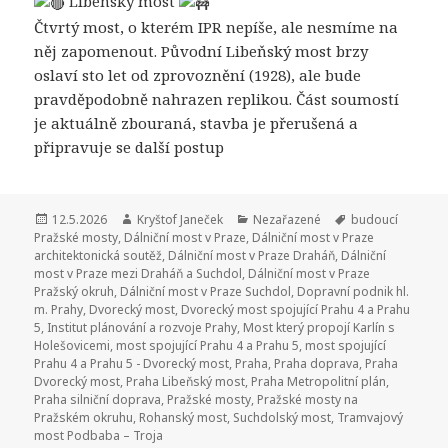
Libeňský most
Čtvrtý most, o kterém IPR nepíše, ale nesmíme na
něj zapomenout. Původní Libeňský most brzy
oslaví sto let od zprovoznění (1928), ale bude
pravděpodobně nahrazen replikou. Část soumostí
je aktuálně zbouraná, stavba je přerušená a
připravuje se další postup
Publikováno:
12.5.2026
Autor:
Kryštof Janeček
Rubriky:
Nezařazené
Štítky:
budoucí
Pražské mosty
,
Dálniční most v Praze
,
Dálniční most v Praze
architektonická soutěž
,
Dálniční most v Praze Draháň
,
Dálniční
most v Praze mezi Draháň a Suchdol
,
Dálniční most v Praze
Pražský okruh
,
Dálniční most v Praze Suchdol
,
Dopravní podnik hl.
m. Prahy
,
Dvorecký most
,
Dvorecký most spojující Prahu 4 a Prahu
5
,
Institut plánování a rozvoje Prahy
,
Most který propojí Karlín s
Holešovicemi
,
most spojující Prahu 4 a Prahu 5
,
most spojující
Prahu 4 a Prahu 5 - Dvorecký most
,
Praha
,
Praha doprava
,
Praha
Dvorecký most
,
Praha Libeňský most
,
Praha Metropolitní plán
,
Praha silniční doprava
,
Pražské mosty
,
Pražské mosty na
Pražském okruhu
,
Rohanský most
,
Suchdolský most
,
Tramvajový
most Podbaba – Troja