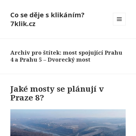
Co se děje s klikáním?
7klik.cz
MENU
A
WIDGETY
Archiv pro štítek: most spojující Prahu
4 a Prahu 5 – Dvorecký most
Jaké mosty se plánují v
Praze 8?