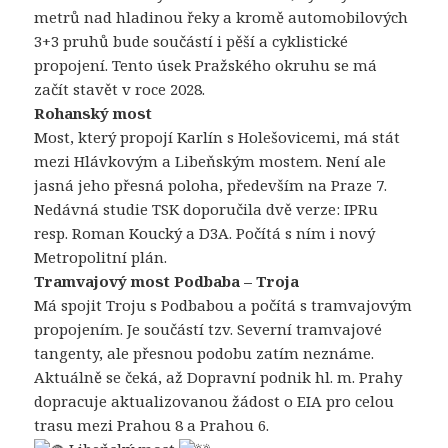
metrů nad hladinou řeky a kromě automobilových
3+3 pruhů bude součástí i pěší a cyklistické
propojení. Tento úsek Pražského okruhu se má
začít stavět v roce 2028.
Rohanský most
Most, který propojí Karlín s Holešovicemi, má stát
mezi Hlávkovým a Libeňským mostem. Není ale
jasná jeho přesná poloha, především na Praze 7.
Nedávná studie TSK doporučila dvě verze: IPRu
resp. Roman Koucký a D3A. Počítá s ním i nový
Metropolitní plán.
Tramvajový most Podbaba – Troja
Má spojit Troju s Podbabou a počítá s tramvajovým
propojením. Je součástí tzv. Severní tramvajové
tangenty, ale přesnou podobu zatím neznáme.
Aktuálně se čeká, až Dopravní podnik hl. m. Prahy
dopracuje aktualizovanou žádost o EIA pro celou
trasu mezi Prahou 8 a Prahou 6.