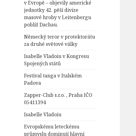
v Evropě – objevily americké
jednotky 42. pěší divize
masové hroby v Leitenbergu
poblíž Dachau.
Německý teror v protektorátu
za druhé světové války
Isabelle Vladoiu v Kongresu
Spojených států
Festival tanga v Italském
Padova
Zapper-Club s.r.o. , Praha IČO
05411394
Isabelle Vladoiu
Evropskému leteckému
průmyslu dominují hlavní