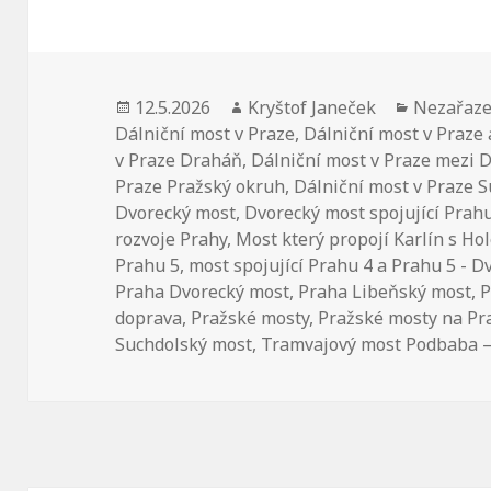
Publikováno:
12.5.2026
Autor:
Kryštof Janeček
Rubriky:
Nezařaz
Dálniční most v Praze
,
Dálniční most v Praze 
v Praze Draháň
,
Dálniční most v Praze mezi 
Praze Pražský okruh
,
Dálniční most v Praze 
Dvorecký most
,
Dvorecký most spojující Prahu
rozvoje Prahy
,
Most který propojí Karlín s Ho
Prahu 5
,
most spojující Prahu 4 a Prahu 5 - 
Praha Dvorecký most
,
Praha Libeňský most
,
P
doprava
,
Pražské mosty
,
Pražské mosty na P
Suchdolský most
,
Tramvajový most Podbaba –