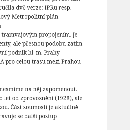
učila dvě verze: IPRu resp.
ový Metropolitní plán.
a
 s tramvajovým propojením. Je
genty, ale přesnou podobu zatím
ní podnik hl. m. Prahy
IA pro celou trasu mezi Prahou
e nesmíme na něj zapomenout.
 let od zprovoznění (1928), ale
u. Část soumostí je aktuálně
ravuje se další postup