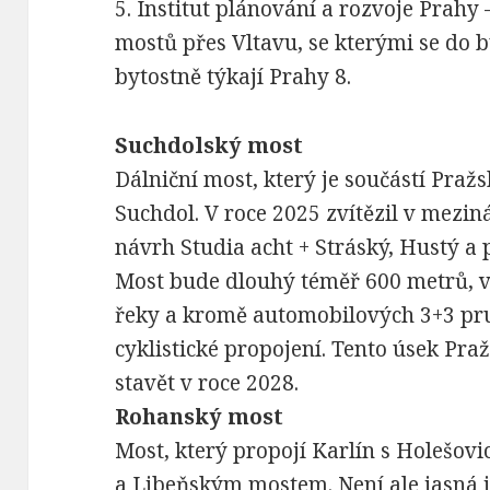
5.
Institut plánování a rozvoje Prahy 
mostů přes Vltavu, se kterými se do 
bytostně týkají Prahy 8.
Suchdolský most
Dálniční most, který je součástí Praž
Suchdol. V roce 2025 zvítězil v mezin
návrh Studia acht + Stráský, Hustý a 
Most bude dlouhý téměř 600 metrů, 
řeky a kromě automobilových 3+3 pru
cyklistické propojení. Tento úsek Pra
stavět v roce 2028.
Rohanský most
Most, který propojí Karlín s Holešov
a Libeňským mostem. Není ale jasná 