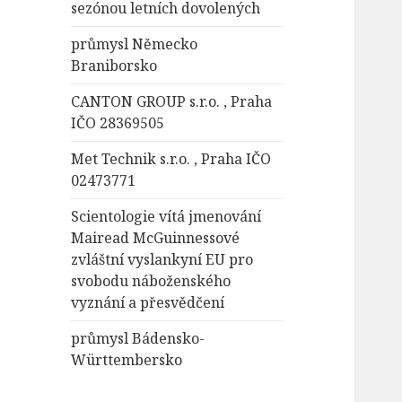
sezónou letních dovolených
průmysl Německo
Braniborsko
CANTON GROUP s.r.o. , Praha
IČO 28369505
Met Technik s.r.o. , Praha IČO
02473771
Scientologie vítá jmenování
Mairead McGuinnessové
zvláštní vyslankyní EU pro
svobodu náboženského
vyznání a přesvědčení
průmysl Bádensko-
Württembersko