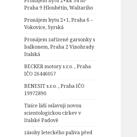
Pronájem bytu 2+kk 54 m²
Praha 9 Hloubětín, Waltariho
Pronájem bytu 2+1, Praha 6 –
Vokovice, Syrská
Pronájem zařízené garsonky s
balkonem, Praha 2 Vinohrady
Italská
BECKER motory s.r.o. , Praha
IČO 26446057
BENESIT s.r.o. , Praha IČO
19972890
Tisíce lidí oslavují novou
scientologickou církev v
Italské Padově
zásoby leteckého paliva před