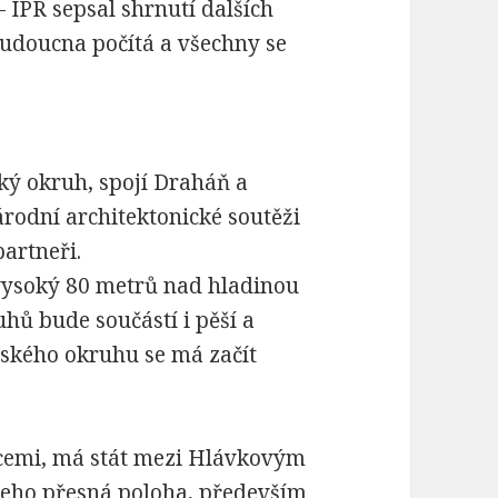
– IPR
sepsal shrnutí dalších
budoucna počítá a všechny se
ský okruh, spojí Draháň a
árodní architektonické soutěži
partneři.
vysoký 80 metrů nad hladinou
hů bude součástí i pěší a
žského okruhu se má začít
icemi, má stát mezi Hlávkovým
jeho přesná poloha, především