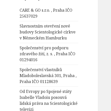
á
CARE & GO s.r.o. , Praha IČO
v
25637029
á
n
Slavnostním otevření nové
í
budovy Scientologické církve
v Německém Hamburku
Společenství pro podporu
zdravého žití, z. s. , Praha IČO
01294016
Společenství vlastníků
Mladoboleslavská 301, Praha ,
Praha IČO 01128639
Od Evropy po Spojené státy
Isabelle Vladoiu posouvá
lidská práva na Scientologické
televizi