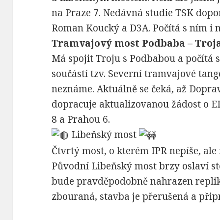
na Praze 7. Nedávná studie TSK dopor
Roman Koucký a D3A. Počítá s ním i n
Tramvajový most Podbaba – Troj
Má spojit Troju s Podbabou a počítá
součástí tzv. Severní tramvajové tan
neznáme. Aktuálně se čeká, až Doprav
dopracuje aktualizovanou žádost o E
8 a Prahou 6.
Libeňský most
Čtvrtý most, o kterém IPR nepíše, al
Původní Libeňský most brzy oslaví sto
bude pravděpodobně nahrazen repliko
zbouraná, stavba je přerušená a přip