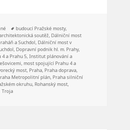
ené
Štítky:
budoucí Pražské mosty
,
architektonická soutěž
,
Dálniční most
Draháň a Suchdol
,
Dálniční most v
Suchdol
,
Dopravní podnik hl. m. Prahy
,
 4 a Prahu 5
,
Institut plánování a
lešovicemi
,
most spojující Prahu 4 a
Dvorecký most
,
Praha
,
Praha doprava
,
raha Metropolitní plán
,
Praha silniční
ražském okruhu
,
Rohanský most
,
 Troja