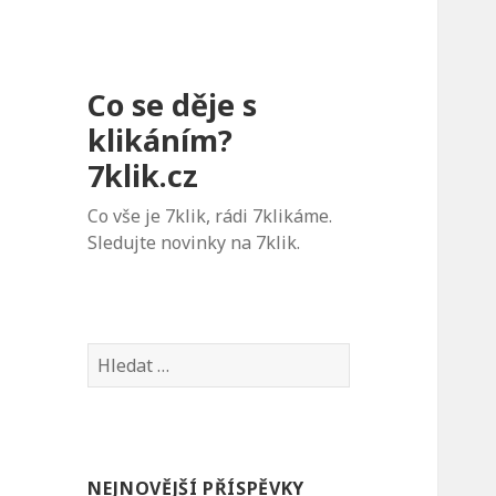
Co se děje s
klikáním?
7klik.cz
Co vše je 7klik, rádi 7klikáme.
Sledujte novinky na 7klik.
V
y
h
l
e
NEJNOVĚJŠÍ PŘÍSPĚVKY
d