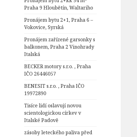
Pronájem bytu 2+kk 54 m²
Praha 9 Hloubětín, Waltariho
Pronájem bytu 2+1, Praha 6 –
Vokovice, Syrská
Pronájem zařízené garsonky s
balkonem, Praha 2 Vinohrady
Italská
BECKER motory s.r.o. , Praha
IČO 26446057
BENESIT s.r.o. , Praha IČO
19972890
Tisíce lidí oslavují novou
scientologickou církev v
Italské Padově
zásoby leteckého paliva před