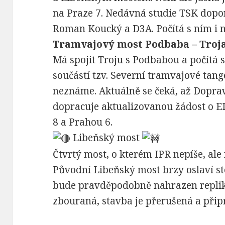
na Praze 7. Nedávná studie TSK dopor
Roman Koucký a D3A. Počítá s ním i n
Tramvajový most Podbaba – Troj
Má spojit Troju s Podbabou a počítá
součástí tzv. Severní tramvajové tan
neznáme. Aktuálně se čeká, až Doprav
dopracuje aktualizovanou žádost o E
8 a Prahou 6.
Libeňský most
Čtvrtý most, o kterém IPR nepíše, al
Původní Libeňský most brzy oslaví sto
bude pravděpodobně nahrazen repliko
zbouraná, stavba je přerušená a přip