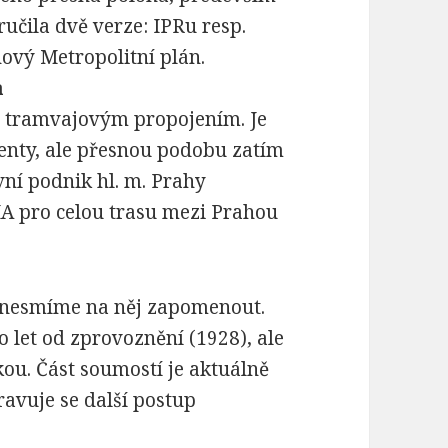
učila dvě verze: IPRu resp.
ový Metropolitní plán.
a
 s tramvajovým propojením. Je
genty, ale přesnou podobu zatím
ní podnik hl. m. Prahy
IA pro celou trasu mezi Prahou
e nesmíme na něj zapomenout.
 let od zprovoznění (1928), ale
u. Část soumostí je aktuálně
ravuje se další postup