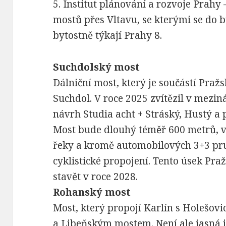
5.
Institut plánování a rozvoje Prahy 
mostů přes Vltavu, se kterými se do 
bytostně týkají Prahy 8.
Suchdolský most
Dálniční most, který je součástí Praž
Suchdol. V roce 2025 zvítězil v mezin
návrh Studia acht + Stráský, Hustý a 
Most bude dlouhý téměř 600 metrů, 
řeky a kromě automobilových 3+3 pru
cyklistické propojení. Tento úsek Pra
stavět v roce 2028.
Rohanský most
Most, který propojí Karlín s Holešov
a Libeňským mostem. Není ale jasná 