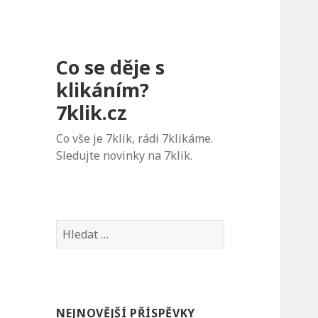
Co se děje s
klikáním?
7klik.cz
Co vše je 7klik, rádi 7klikáme.
Sledujte novinky na 7klik.
V
y
h
l
e
NEJNOVĚJŠÍ PŘÍSPĚVKY
d