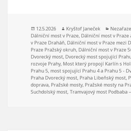
Publikováno:
12.5.2026
Autor:
Kryštof Janeček
Rubriky:
Nezařaz
Dálniční most v Praze
,
Dálniční most v Praze 
v Praze Draháň
,
Dálniční most v Praze mezi 
Praze Pražský okruh
,
Dálniční most v Praze 
Dvorecký most
,
Dvorecký most spojující Prahu
rozvoje Prahy
,
Most který propojí Karlín s Ho
Prahu 5
,
most spojující Prahu 4 a Prahu 5 - 
Praha Dvorecký most
,
Praha Libeňský most
,
P
doprava
,
Pražské mosty
,
Pražské mosty na P
Suchdolský most
,
Tramvajový most Podbaba –