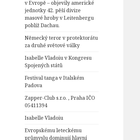
v Evropě – objevily americké
jednotky 42. pěší divize
masové hroby v Leitenbergu
poblíž Dachau.
Německý teror v protektorátu
za druhé světové války
Isabelle Vladoiu v Kongresu
Spojených států
Festival tanga v Italském
Padova
Zapper-Club s.r.o. , Praha IČO
05411394
Isabelle Vladoiu
Evropskému leteckému
průmyslu dominují hlavní