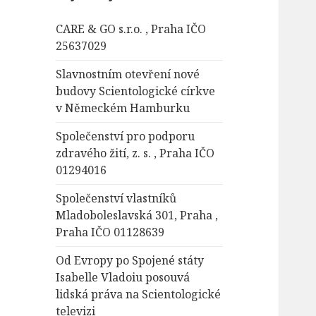
á
CARE & GO s.r.o. , Praha IČO
v
25637029
á
n
Slavnostním otevření nové
í
budovy Scientologické církve
v Německém Hamburku
Společenství pro podporu
zdravého žití, z. s. , Praha IČO
01294016
Společenství vlastníků
Mladoboleslavská 301, Praha ,
Praha IČO 01128639
Od Evropy po Spojené státy
Isabelle Vladoiu posouvá
lidská práva na Scientologické
televizi