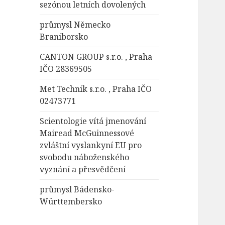
sezónou letních dovolených
průmysl Německo
Braniborsko
CANTON GROUP s.r.o. , Praha
IČO 28369505
Met Technik s.r.o. , Praha IČO
02473771
Scientologie vítá jmenování
Mairead McGuinnessové
zvláštní vyslankyní EU pro
svobodu náboženského
vyznání a přesvědčení
průmysl Bádensko-
Württembersko