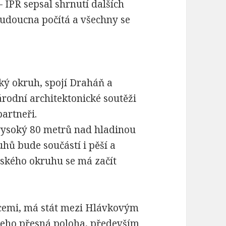
– IPR
sepsal shrnutí dalších
budoucna počítá a všechny se
ský okruh, spojí Draháň a
árodní architektonické soutěži
partneři.
vysoký 80 metrů nad hladinou
hů bude součástí i pěší a
žského okruhu se má začít
icemi, má stát mezi Hlávkovým
jeho přesná poloha, především