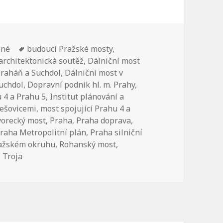
ené
Štítky:
budoucí Pražské mosty
,
architektonická soutěž
,
Dálniční most
Draháň a Suchdol
,
Dálniční most v
Suchdol
,
Dopravní podnik hl. m. Prahy
,
 4 a Prahu 5
,
Institut plánování a
lešovicemi
,
most spojující Prahu 4 a
Dvorecký most
,
Praha
,
Praha doprava
,
raha Metropolitní plán
,
Praha silniční
ražském okruhu
,
Rohanský most
,
 Troja