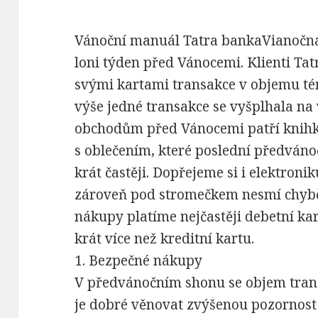
Vánoční manuál Tatra bankaVianočná
loni týden před Vánocemi. Klienti Tat
svými kartami transakce v objemu t
výše jedné transakce se vyšplhala na 
obchodům před Vánocemi patří knihk
s oblečením, které poslední předváno
krát častěji. Dopřejeme si i elektron
zároveň pod stromečkem nesmí chybě
nákupy platíme nejčastěji debetní ka
krát více než kreditní kartu.
1. Bezpečné nákupy
V předvánočním shonu se objem trans
je dobré věnovat zvýšenou pozornost 