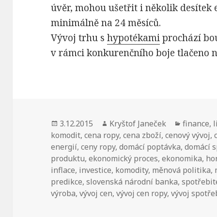
úvěr, mohou ušetřit i několik desítek 
minimálně na 24 měsíců.
Vývoj trhu s
hypotékami
prochází bo
v rámci konkurenčního boje tlačeno n
Publikováno:
3.12.2015
Autor:
Kryštof Janeček
Rubriky:
finance
,
l
komodit
,
cena ropy
,
cena zboží
,
cenový vývoj
,
energií
,
ceny ropy
,
domácí poptávka
,
domácí 
produktu
,
ekonomický proces
,
ekonomika
,
hor
inflace
,
investice
,
komodity
,
měnová politika
,
predikce
,
slovenská národní banka
,
spotřebit
výroba
,
vývoj cen
,
vývoj cen ropy
,
vývoj spotře