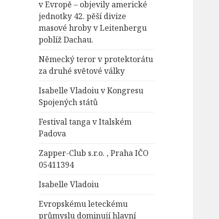
v Evropě – objevily americké
jednotky 42. pěší divize
masové hroby v Leitenbergu
poblíž Dachau.
Německý teror v protektorátu
za druhé světové války
Isabelle Vladoiu v Kongresu
Spojených států
Festival tanga v Italském
Padova
Zapper-Club s.r.o. , Praha IČO
05411394
Isabelle Vladoiu
Evropskému leteckému
průmyslu dominují hlavní