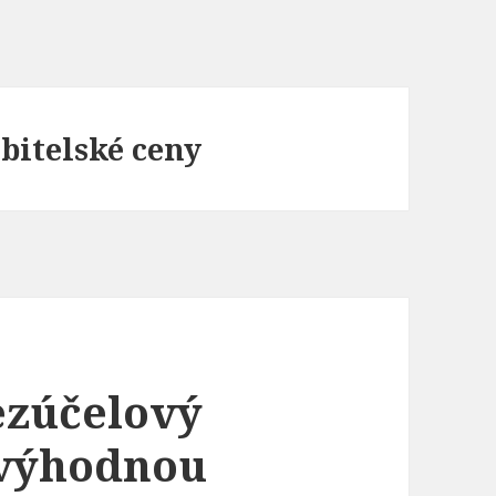
ebitelské ceny
ezúčelový
 výhodnou