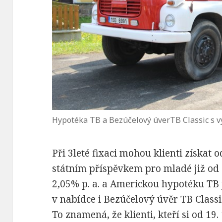
Hypotéka TB a Bezúčelový úverTB Classic s 
Při 3leté fixaci mohou klienti získat
státním příspěvkem pro mladé již od
2,05% p. a. a Americkou hypotéku TB j
v nabídce i Bezúčelový úvěr TB Classi
To znamená, že klienti, kteří si od 19