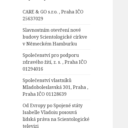
á
CARE & GO s.r.o. , Praha IČO
v
25637029
á
n
Slavnostním otevření nové
í
budovy Scientologické církve
v Německém Hamburku
Společenství pro podporu
zdravého žití, z. s. , Praha IČO
01294016
Společenství vlastníků
Mladoboleslavská 301, Praha ,
Praha IČO 01128639
Od Evropy po Spojené státy
Isabelle Vladoiu posouvá
lidská práva na Scientologické
televizi