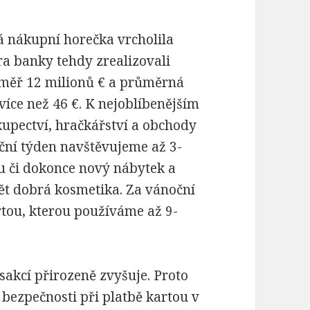
 nákupní horečka vrcholila
ra banky tehdy zrealizovali
éměř 12 milionů € a průměrná
více než 46 €. K nejoblíbenějším
upectví, hračkářství a obchody
ční týden navštěvujeme až 3-
iku či dokonce nový nábytek a
t dobrá kosmetika. Za vánoční
rtou, kterou používáme až 9-
akcí přirozeně zvyšuje. Proto
bezpečnosti při platbě kartou v