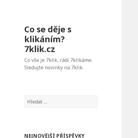
Co se děje s
klikáním?
7klik.cz
Co vše je 7klik, rádi 7klikáme.
Sledujte novinky na 7klik.
V
y
h
l
e
NEJNOVĚJŠÍ PŘÍSPĚVKY
d