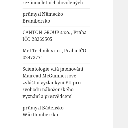
sezónou letních dovolených
průmysl Německo
Braniborsko
CANTON GROUP s.r.o. , Praha
IČO 28369505
Met Technik s.r.o. , Praha IČO
02473771
Scientologie vítá jmenování
Mairead McGuinnessové
zvláštní vyslankyní EU pro
svobodu náboženského
vyznání a přesvědčení
průmysl Bádensko-
Württembersko