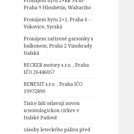
Pronájem bytu 2+kk 54 m²
Praha 9 Hloubětín, Waltariho
Pronájem bytu 2+1, Praha 6 –
Vokovice, Syrská
Pronájem zařízené garsonky s
balkonem, Praha 2 Vinohrady
Italská
BECKER motory s.r.o. , Praha
IČO 26446057
BENESIT s.r.o. , Praha IČO
19972890
Tisíce lidí oslavují novou
scientologickou církev v
Italské Padově
zásoby leteckého paliva před