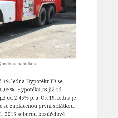
výhodnou nabídkou
 od 19. ledna HypotékuTB se
 0,05%, HypotékuTB již od
iž od 2,45% p. a. Od 19. ledna je
c se zaplacenou první splátkou.
. 1. 2015 seberou bezúčelové