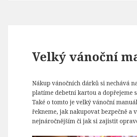
Velký vánoční m
Nákup vánočních dárků si nechává na p
platíme debetní kartou a dopřejeme si
Také o tomto je velký vánoční manuál
řekneme, jak nakupovat bezpečně a v
nejnáročnějším či jak si zajistit opra