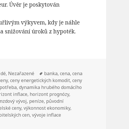
eur. Úvěr je poskytován
uřlivým výkyvem, kdy je náhle
a snižování úroků z hypoték.
idé
,
Nezařazené
Štítky:
banka
,
cena
,
cena
ceny
,
ceny energetických komodit
,
ceny
spotřeba
,
dynamika hrubého domácího
izont inflace
,
horizont prognózy
,
mzdový vývoj
,
peníze
,
původní
elské ceny
,
výkonnost ekonomiky
,
bitelských cen
,
vývoje inflace