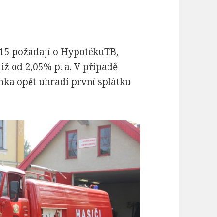
2015 požádají o HypotékuTB,
iž od 2,05% p. a. V případě
nka opět uhradí první splátku