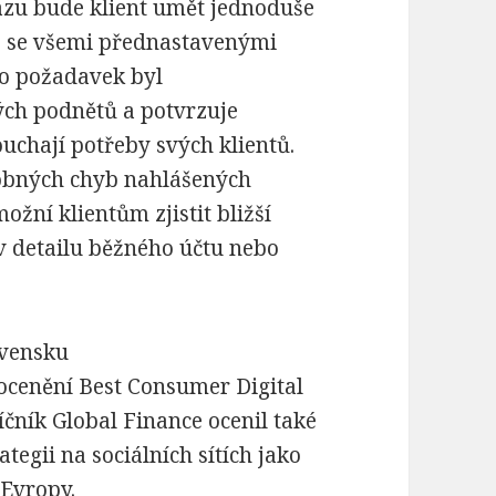
azu bude klient umět jednoduše
z se všemi přednastavenými
to požadavek byl
ých podnětů a potvrzuje
ouchají potřeby svých klientů.
robných chyb nahlášených
možní klientům zjistit bližší
 detailu běžného účtu nebo
ovensku
 ocenění Best Consumer Digital
čník Global Finance ocenil také
tegii na sociálních sítích jako
 Evropy.