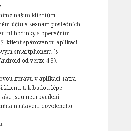
y
níme našim klientům
žném účtu a seznam posledních
gentní hodinky s operačním
l klient spárovanou aplikaci
 svým smartphonem (s
Android od verze 4.3).
novou zprávu v aplikaci Tatra
 klienti tak budou lépe
 jako jsou neprovedení
změna nastavení povoleného
u