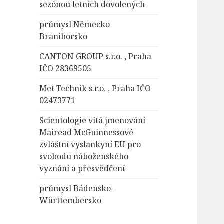
sezónou letních dovolených
průmysl Německo
Braniborsko
CANTON GROUP s.r.o. , Praha
IČO 28369505
Met Technik s.r.o. , Praha IČO
02473771
Scientologie vítá jmenování
Mairead McGuinnessové
zvláštní vyslankyní EU pro
svobodu náboženského
vyznání a přesvědčení
průmysl Bádensko-
Württembersko