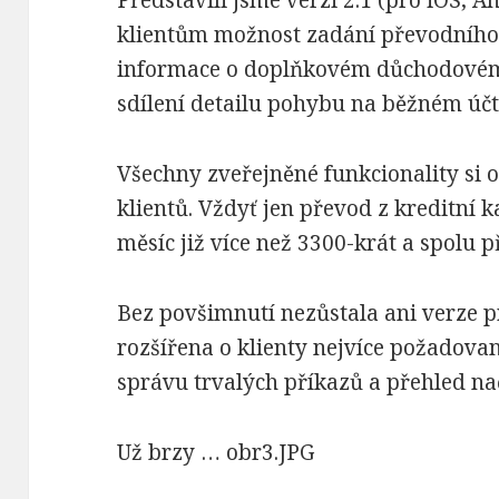
Představili jsme verzi 2.1 (pro iOS, A
klientům možnost zadání převodního p
informace o doplňkovém důchodovém 
sdílení detailu pohybu na běžném účt
Všechny zveřejněné funkcionality si 
klientů. Vždyť jen převod z kreditní ka
měsíc již více než 3300-krát a spolu p
Bez povšimnutí nezůstala ani verze 
rozšířena o klienty nejvíce požadovan
správu trvalých příkazů a přehled n
Už brzy … obr3.JPG