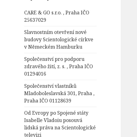
á
CARE & GO s.r.o. , Praha IČO
v
25637029
á
n
Slavnostním otevření nové
í
budovy Scientologické církve
v Německém Hamburku
Společenství pro podporu
zdravého žití, z. s. , Praha IČO
01294016
Společenství vlastníků
Mladoboleslavská 301, Praha ,
Praha IČO 01128639
Od Evropy po Spojené státy
Isabelle Vladoiu posouvá
lidská práva na Scientologické
televizi