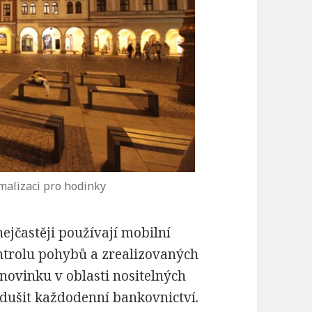
malizaci pro hodinky
nejčastěji používají mobilní
ntrolu pohybů a zrealizovaných
 novinku v oblasti nositelných
odušit každodenní bankovnictví.