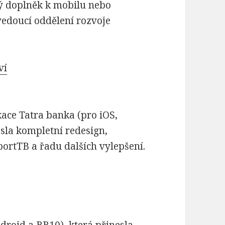
ý doplněk k mobilu nebo
vedoucí oddělení rozvoje
ví
ace Tatra banka (pro iOS,
esla kompletní redesign,
portTB a řadu dalších vylepšení.