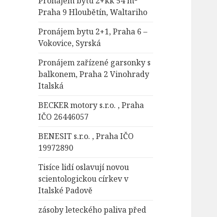
Pronájem bytu 2+kk 54 m²
Praha 9 Hloubětín, Waltariho
Pronájem bytu 2+1, Praha 6 –
Vokovice, Syrská
Pronájem zařízené garsonky s
balkonem, Praha 2 Vinohrady
Italská
BECKER motory s.r.o. , Praha
IČO 26446057
BENESIT s.r.o. , Praha IČO
19972890
Tisíce lidí oslavují novou
scientologickou církev v
Italské Padově
zásoby leteckého paliva před