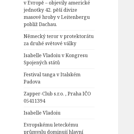
v Evropě – objevily americké
jednotky 42. pěší divize
masové hroby v Leitenbergu
poblíž Dachau.
Německý teror v protektorátu
za druhé světové války
Isabelle Vladoiu v Kongresu
Spojených států
Festival tanga v Italském
Padova
Zapper-Club s.r.o. , Praha IČO
05411394
Isabelle Vladoiu
Evropskému leteckému
průmyslu dominují hlavní