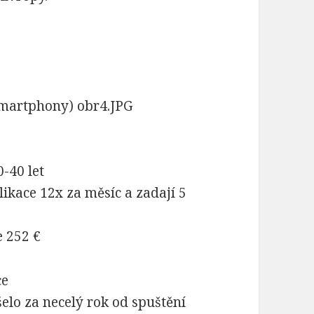
smartphony) obr4.JPG
0-40 let
likace 12x za měsíc a zadají 5
 252 €
ce
lo za necelý rok od spuštění