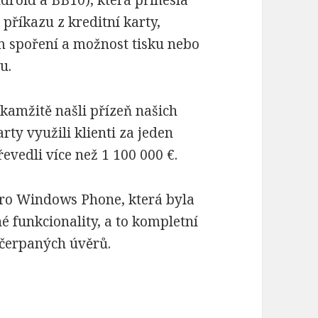
ndroid a BB10), která přinesla
říkazu z kreditní karty,
spoření a možnost tisku nebo
u.
okamžitě našli přízeň našich
rty využili klienti za jeden
řevedli více než 1 100 000 €.
pro Windows Phone, která byla
é funkcionality, a to kompletní
ačerpaných úvěrů.