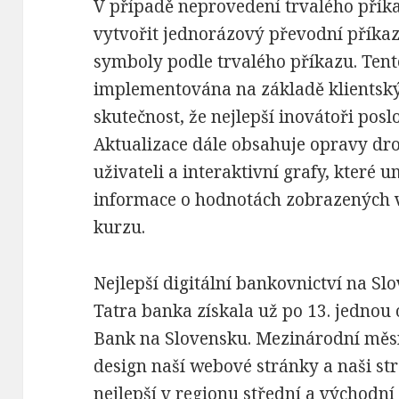
V případě neprovedení trvalého přík
vytvořit jednorázový převodní příka
symboly podle trvalého příkazu. Ten
implementována na základě klientsk
skutečnost, že nejlepší inovátoři posl
Aktualizace dále obsahuje opravy d
uživateli a interaktivní grafy, které u
informace o hodnotách zobrazených v
kurzu.
Nejlepší digitální bankovnictví na Sl
Tatra banka získala už po 13. jednou
Bank na Slovensku. Mezinárodní měsí
design naší webové stránky a naši stra
nejlepší v regionu střední a východní