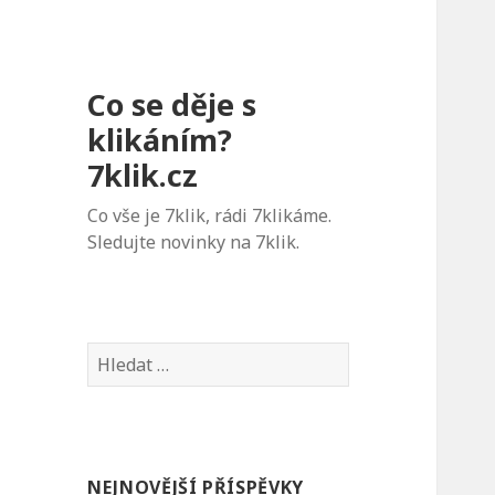
Co se děje s
klikáním?
7klik.cz
Co vše je 7klik, rádi 7klikáme.
Sledujte novinky na 7klik.
V
y
h
l
e
NEJNOVĚJŠÍ PŘÍSPĚVKY
d