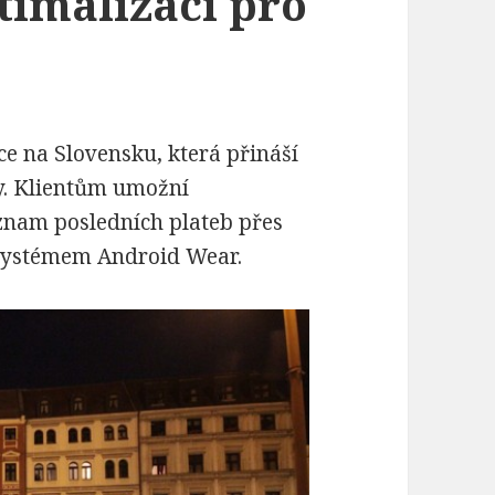
timalizaci pro
ce na Slovensku, která přináší
ky. Klientům umožní
eznam posledních plateb přes
systémem Android Wear.