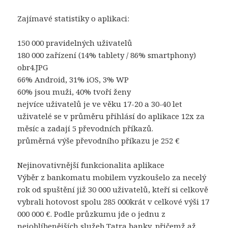
Zajímavé statistiky o aplikaci:
150 000 pravidelných uživatelů
180 000 zařízení (14% tablety / 86% smartphony)
obr4.JPG
66% Android, 31% iOS, 3% WP
60% jsou muži, 40% tvoří ženy
nejvíce uživatelů je ve věku 17-20 a 30-40 let
uživatelé se v průměru přihlásí do aplikace 12x za
měsíc a zadají 5 převodních příkazů.
průměrná výše převodního příkazu je 252 €
Nejinovativnější funkcionalita aplikace
Výběr z bankomatu mobilem vyzkoušelo za necelý
rok od spuštění již 30 000 uživatelů, kteří si celkově
vybrali hotovost spolu 285 000krát v celkové výši 17
000 000 €. Podle průzkumu jde o jednu z
nejoblíbenějších služeb Tatra banky, přičemž až