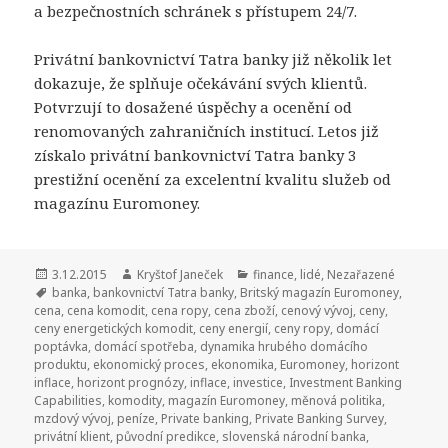
a bezpečnostních schránek s přístupem 24/7.
Privátní bankovnictví Tatra banky již několik let
dokazuje, že splňuje očekávání svých klientů.
Potvrzují to dosažené úspěchy a ocenění od
renomovaných zahraničních institucí. Letos již
získalo privátní bankovnictví Tatra banky 3
prestižní ocenění za excelentní kvalitu služeb od
magazínu Euromoney.
Publikováno:
3.12.2015
Autor:
Kryštof Janeček
Rubriky:
finance
,
lidé
,
Nezařazené
Štítky:
banka
,
bankovnictví Tatra banky
,
Britský magazín Euromoney
,
cena
,
cena komodit
,
cena ropy
,
cena zboží
,
cenový vývoj
,
ceny
,
ceny energetických komodit
,
ceny energií
,
ceny ropy
,
domácí
poptávka
,
domácí spotřeba
,
dynamika hrubého domácího
produktu
,
ekonomický proces
,
ekonomika
,
Euromoney
,
horizont
inflace
,
horizont prognózy
,
inflace
,
investice
,
Investment Banking
Capabilities
,
komodity
,
magazín Euromoney
,
měnová politika
,
mzdový vývoj
,
peníze
,
Private banking
,
Private Banking Survey
,
privátní klient
,
původní predikce
,
slovenská národní banka
,