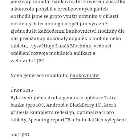
používají mobilní bankovnictví k ověření zůstatku
a kontrolu pohybů a zrealizovaných plateb.
Rozhodli jsme se proto využít novinku v oblasti
nositelných technologií a opět jim výrazně
zjednodušit každodenní bankovnictví. Hodinky dle
nás představují dokonalý doplněk k mobilu nebo
tabletu, „vysvětluje Lukáš Mochňák, vedoucí
oddělení rozvoje mobilních aplikací a
webov.obr1.JPG
Nová generace mobilního
bankovnictví
Únor 2015
Byla zveřejněna druhá generace aplikace Tatra
banka (pro iOS, Android a BlackBerry 10), která
přinesla kompletní redesign, optimalizaci pro
tablety, Spending reportTB a řadu dalších vylepšení.
obr2.JPG