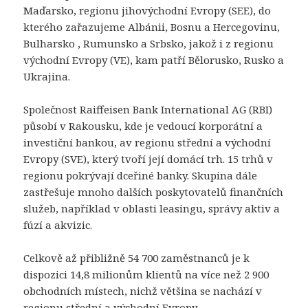
Maďarsko, regionu jihovýchodní Evropy (SEE), do
kterého zařazujeme Albánii, Bosnu a Hercegovinu,
Bulharsko , Rumunsko a Srbsko, jakož i z regionu
východní Evropy (VE), kam patří Bělorusko, Rusko a
Ukrajina.
Společnost Raiffeisen Bank International AG (RBI)
působí v Rakousku, kde je vedoucí korporátní a
investiční bankou, av regionu střední a východní
Evropy (SVE), který tvoří její domácí trh. 15 trhů v
regionu pokrývají dceřiné banky. Skupina dále
zastřešuje mnoho dalších poskytovatelů finančních
služeb, například v oblasti leasingu, správy aktiv a
fúzí a akvizic.
Celkově až přibližně 54 700 zaměstnanců je k
dispozici 14,8 milionům klientů na více než 2 900
obchodních místech, nichž většina se nachází v
regionu střední a východní Evropy.