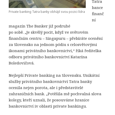
Tatra
bance
Private banking Tatra banky obhájil svou pozici lídra
finanč
ní
magazín The Banker již podruhé
po sobě. „Je skvělý pocit, když ve světovém
finančním centru – Singapuru – přebíráte ocenění
za Slovensko na jednom pódiu s celosvětovými
ikonami privátního bankovnictví,“ říká ředitelka
odboru privátního bankovnictví Katarína
Boledovičová.
Nejlepší Private banking na Slovensku. Unikátní
služby privátního bankovnictví Tatra banky
ocenila nejen porota, ale i představitelé
zahraničních bank. „Potěšila mě pochvalná slova
kolegy, kteří uznali, že posouváme hranice
bankovnictví iv oblasti private bankingu.