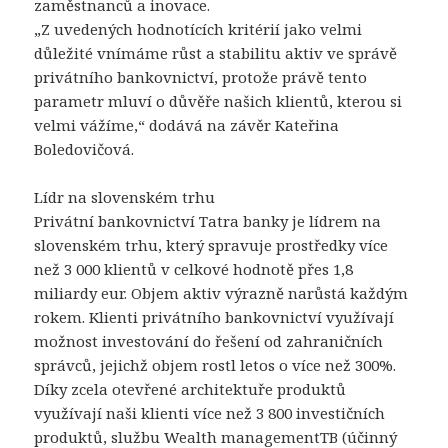
zaměstnanců a inovace.
„Z uvedených hodnotících kritérií jako velmi
důležité vnímáme růst a stabilitu aktiv ve správě
privátního bankovnictví, protože právě tento
parametr mluví o důvěře našich klientů, kterou si
velmi vážíme,“ dodává na závěr Kateřina
Boledovičová.
Lídr na slovenském trhu
Privátní bankovnictví Tatra banky je lídrem na
slovenském trhu, který spravuje prostředky více
než 3 000 klientů v celkové hodnotě přes 1,8
miliardy eur. Objem aktiv výrazně narůstá každým
rokem. Klienti privátního bankovnictví využívají
možnost investování do řešení od zahraničních
správců, jejichž objem rostl letos o více než 300%.
Díky zcela otevřené architektuře produktů
využívají naši klienti více než 3 800 investičních
produktů, službu Wealth managementTB (účinný