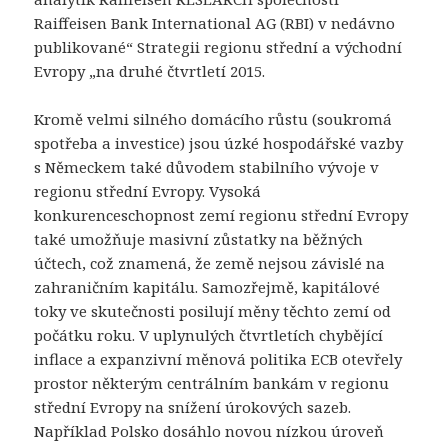
Raiffeisen Bank International AG (RBI) v nedávno
publikované“ Strategii regionu střední a východní
Evropy „na druhé čtvrtletí 2015.
Kromě velmi silného domácího růstu (soukromá
spotřeba a investice) jsou úzké hospodářské vazby
s Německem také důvodem stabilního vývoje v
regionu střední Evropy. Vysoká
konkurenceschopnost zemí regionu střední Evropy
také umožňuje masivní zůstatky na běžných
účtech, což znamená, že země nejsou závislé na
zahraničním kapitálu. Samozřejmě, kapitálové
toky ve skutečnosti posilují měny těchto zemí od
počátku roku. V uplynulých čtvrtletích chybějící
inflace a expanzivní měnová politika ECB otevřely
prostor některým centrálním bankám v regionu
střední Evropy na snížení úrokových sazeb.
Například Polsko dosáhlo novou nízkou úroveň