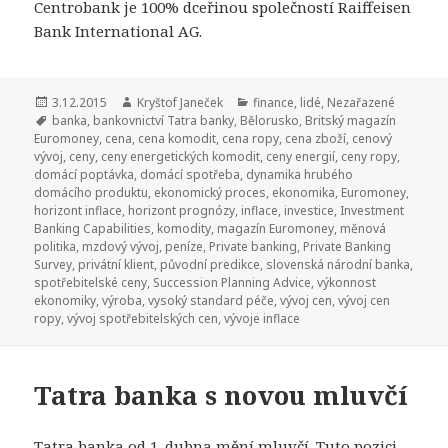
Centrobank je 100% dceřinou společností Raiffeisen
Bank International AG.
Publikováno:
3.12.2015
Autor:
Kryštof Janeček
Rubriky:
finance
,
lidé
,
Nezařazené
Štítky:
banka
,
bankovnictví Tatra banky
,
Bělorusko
,
Britský magazín
Euromoney
,
cena
,
cena komodit
,
cena ropy
,
cena zboží
,
cenový
vývoj
,
ceny
,
ceny energetických komodit
,
ceny energií
,
ceny ropy
,
domácí poptávka
,
domácí spotřeba
,
dynamika hrubého
domácího produktu
,
ekonomický proces
,
ekonomika
,
Euromoney
,
horizont inflace
,
horizont prognózy
,
inflace
,
investice
,
Investment
Banking Capabilities
,
komodity
,
magazín Euromoney
,
měnová
politika
,
mzdový vývoj
,
peníze
,
Private banking
,
Private Banking
Survey
,
privátní klient
,
původní predikce
,
slovenská národní banka
,
spotřebitelské ceny
,
Succession Planning Advice
,
výkonnost
ekonomiky
,
výroba
,
vysoký standard péče
,
vývoj cen
,
vývoj cen
ropy
,
vývoj spotřebitelských cen
,
vývoje inflace
Tatra banka s novou mluvčí
Tatra banka od 1. dubna mění mluvčí.
Tuto pozici