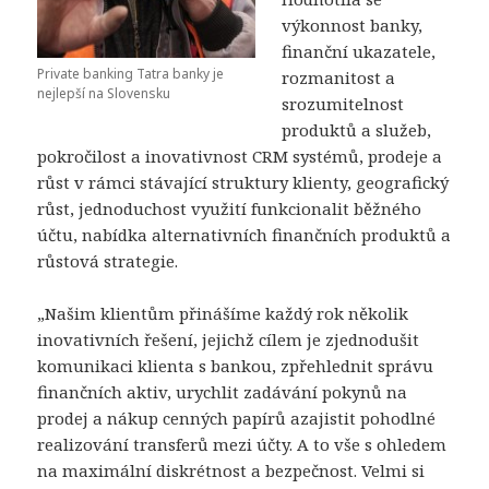
výkonnost banky,
finanční ukazatele,
Private banking Tatra banky je
rozmanitost a
nejlepší na Slovensku
srozumitelnost
produktů a služeb,
pokročilost a inovativnost CRM systémů, prodeje a
růst v rámci stávající struktury klienty, geografický
růst, jednoduchost využití funkcionalit běžného
účtu, nabídka alternativních finančních produktů a
růstová strategie.
„Našim klientům přinášíme každý rok několik
inovativních řešení, jejichž cílem je zjednodušit
komunikaci klienta s bankou, zpřehlednit správu
finančních aktiv, urychlit zadávání pokynů na
prodej a nákup cenných papírů azajistit pohodlné
realizování transferů mezi účty. A to vše s ohledem
na maximální diskrétnost a bezpečnost. Velmi si