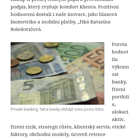
podpis, který zvyšuje komfort klienta. Pozitivní
hodnocení dostali i naše inovace, jako hlasová
biometrika a mobilní platby, „říká Katarína
Boledovičová.
Porota
hodnot
ila
výkonn
ost
banky,
řízení
portfoli
a,
Private banking Tatra banky obhájil svou pozici lídra
alokaci
aktiv,
řízení rizik, strategii růstu, klientský servis, etické
faktory, obchodní modely, úroveň retence