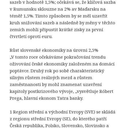
sazeb v hodnotě 1,5%; očekává se, že klíčová sazba
v Rumunsku sklouzne na 2% av Maďarsku na
téměř 1,5%. Tímto způsobem by se měl uzavřít
kruh snižování sazeb a následně by měny v těchto
zemích mohli připustit krátké zisky za první
čtvrtletí oproti euru.
Růst slovenské ekonomiky na úrovni 2,5%
„V tomto roce očekáváme pokračování trendu
oživování české ekonomiky založeném na domácí
poptávce. Druhý rok po sobě charakteristický
silným růstem reálných mezd a růstem
zaměstnanosti by mohl znamenat uzavření
kapitoly postkrizového vývoje, „vysvětluje Róbert
Prega, hlavní ekonom Tatra banky.
1 Region střední a východní Evropy (SVE) se skládá
z regionu střední Evropy (SE), do kterého patří
Česká republika, Polsko, Slovensko, Slovinsko a