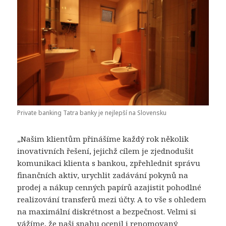
Private banking Tatra banky je nejlepší na Slovensku
„Našim klientům přinášíme každý rok několik
inovativních řešení, jejichž cílem je zjednodušit
komunikaci klienta s bankou, zpřehlednit správu
finančních aktiv, urychlit zadávání pokynů na
prodej a nákup cenných papírů azajistit pohodlné
realizování transferů mezi účty. A to vše s ohledem
na maximální diskrétnost a bezpečnost. Velmi si
vážíme, že naši snahu ocenil i renomovaný