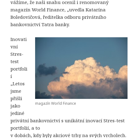
vážíme, že naši snahu ocenil i renomovaný
magazín World Finance, „uvedla Katarína
Boledovičová, ředitelka odboru privátního
bankovnictví Tatra banky.
Inovati
vní
Stres-
test
portfoli
í
„Letos
jsme
přišli
magazín World Finance
jako
jediné
privátní bankovnictví s unikátní inovací Stres-test
portfolií, a to
v dobách, kdy byly akciové trhy na svých vrcholech.