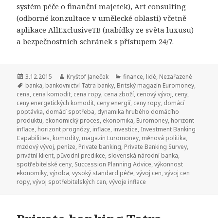
systém péče o finanční majetek), Art consulting
(odborné konzultace v umělecké oblasti) včetně
aplikace AllExclusiveTB (nabídky ze světa luxusu)
a bezpečnostních schránek s přístupem 24/7.
Publikováno:
3.12.2015
Autor:
Kryštof Janeček
Rubriky:
finance
,
lidé
,
Nezařazené
Štítky:
banka
,
bankovnictví Tatra banky
,
Britský magazín Euromoney
,
cena
,
cena komodit
,
cena ropy
,
cena zboží
,
cenový vývoj
,
ceny
,
ceny energetických komodit
,
ceny energií
,
ceny ropy
,
domácí
poptávka
,
domácí spotřeba
,
dynamika hrubého domácího
produktu
,
ekonomický proces
,
ekonomika
,
Euromoney
,
horizont
inflace
,
horizont prognózy
,
inflace
,
investice
,
Investment Banking
Capabilities
,
komodity
,
magazín Euromoney
,
měnová politika
,
mzdový vývoj
,
peníze
,
Private banking
,
Private Banking Survey
,
privátní klient
,
původní predikce
,
slovenská národní banka
,
spotřebitelské ceny
,
Succession Planning Advice
,
výkonnost
ekonomiky
,
výroba
,
vysoký standard péče
,
vývoj cen
,
vývoj cen
ropy
,
vývoj spotřebitelských cen
,
vývoje inflace