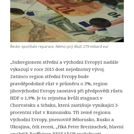
Řecko spočítalo reparace. Němci prý dluží 279 miliard eur
„Subregionem střední a východní Evropy1 nadále
vykazují v roce 2015 dost nejednotný vývoj.
Zatímco region střední Evropy bude
pravděpodobně růst v průměru o 3%, region
jihovýchodní Evropy zaostává při předpovědi růstu
HDP o 1,9%. Je to zejména kvůli stagnaci v
Chorvatsku a Srbsku, která zastiňuje vynikající 3-
procentní růst v Rumunsku. Tři země regionu
východní Evropy, jmenovitě Bělorusko, Rusko a
Ukrajina, čelí recesi, „říká Peter Brezinschek, hlavní
analytik Raiffeisen RESEARCH společnosti