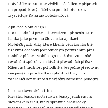
Právě díky tomu jsme věděli naše klienty připravit
na propad, který přišel v srpnu tohoto roku,
„vysvětluje Katarína Boledovičová
Aplikace MobileSignTB
Pro usnadnění práce s investicemi přinesla Tatra
banka jako první na Slovensku aplikaci
MobileSignTB, díky které klienti vědí komfortně
uzavírat obchody jednoduchým potvrzením přes
mobil. Aplikace MobileSignTB představuje také
revoluční způsob v zadávání převodních příkazů.
Klient má možnost pohodlně a bezpečně přesouvat
své peněžní prostředky či platit faktury i do
zahraničí bez nutnosti návštěvy kamenné pobočky.
Lídr na slovenském trhu
Privátní bankovnictví Tatra banky je lídrem na
slovenském trhu, který spravuje prostředky
více než 3 000 klientů v celkové hodnotě přes 1,8