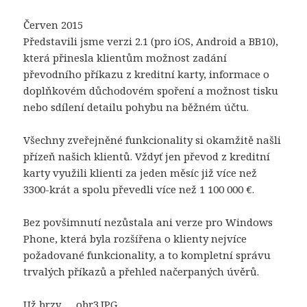
Červen 2015
Představili jsme verzi 2.1 (pro iOS, Android a BB10),
která přinesla klientům možnost zadání
převodního příkazu z kreditní karty, informace o
doplňkovém důchodovém spoření a možnost tisku
nebo sdílení detailu pohybu na běžném účtu.
Všechny zveřejněné funkcionality si okamžitě našli
přízeň našich klientů. Vždyť jen převod z kreditní
karty využili klienti za jeden měsíc již více než
3300-krát a spolu převedli více než 1 100 000 €.
Bez povšimnutí nezůstala ani verze pro Windows
Phone, která byla rozšířena o klienty nejvíce
požadované funkcionality, a to kompletní správu
trvalých příkazů a přehled načerpaných úvěrů.
Už brzy … obr3.JPG