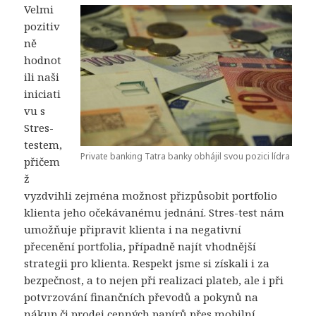
Velmi
pozitiv
ně
hodnot
ili naši
iniciati
vu s
Stres-
testem,
Private banking Tatra banky obhájil svou pozici lídra
přičem
ž
vyzdvihli zejména možnost přizpůsobit portfolio
klienta jeho očekávanému jednání. Stres-test nám
umožňuje připravit klienta i na negativní
přecenění portfolia, případně najít vhodnější
strategii pro klienta. Respekt jsme si získali i za
bezpečnost, a to nejen při realizaci plateb, ale i při
potvrzování finančních převodů a pokynů na
nákup či prodej cenných papírů přes mobilní