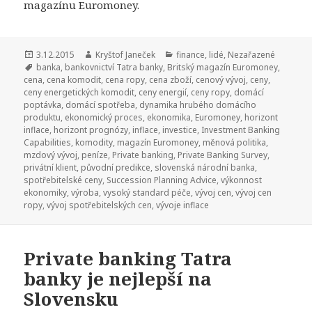
magazínu Euromoney.
Publikováno:
3.12.2015
Autor:
Kryštof Janeček
Rubriky:
finance
,
lidé
,
Nezařazené
Štítky:
banka
,
bankovnictví Tatra banky
,
Britský magazín Euromoney
,
cena
,
cena komodit
,
cena ropy
,
cena zboží
,
cenový vývoj
,
ceny
,
ceny energetických komodit
,
ceny energií
,
ceny ropy
,
domácí
poptávka
,
domácí spotřeba
,
dynamika hrubého domácího
produktu
,
ekonomický proces
,
ekonomika
,
Euromoney
,
horizont
inflace
,
horizont prognózy
,
inflace
,
investice
,
Investment Banking
Capabilities
,
komodity
,
magazín Euromoney
,
měnová politika
,
mzdový vývoj
,
peníze
,
Private banking
,
Private Banking Survey
,
privátní klient
,
původní predikce
,
slovenská národní banka
,
spotřebitelské ceny
,
Succession Planning Advice
,
výkonnost
ekonomiky
,
výroba
,
vysoký standard péče
,
vývoj cen
,
vývoj cen
ropy
,
vývoj spotřebitelských cen
,
vývoje inflace
Private banking Tatra
banky je nejlepší na
Slovensku