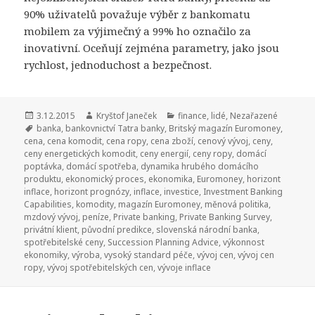
90% uživatelů považuje výběr z bankomatu
mobilem za výjimečný a 99% ho označilo za
inovativní. Oceňují zejména parametry, jako jsou
rychlost, jednoduchost a bezpečnost.
Publikováno:
3.12.2015
Autor:
Kryštof Janeček
Rubriky:
finance
,
lidé
,
Nezařazené
Štítky:
banka
,
bankovnictví Tatra banky
,
Britský magazín Euromoney
,
cena
,
cena komodit
,
cena ropy
,
cena zboží
,
cenový vývoj
,
ceny
,
ceny energetických komodit
,
ceny energií
,
ceny ropy
,
domácí
poptávka
,
domácí spotřeba
,
dynamika hrubého domácího
produktu
,
ekonomický proces
,
ekonomika
,
Euromoney
,
horizont
inflace
,
horizont prognózy
,
inflace
,
investice
,
Investment Banking
Capabilities
,
komodity
,
magazín Euromoney
,
měnová politika
,
mzdový vývoj
,
peníze
,
Private banking
,
Private Banking Survey
,
privátní klient
,
původní predikce
,
slovenská národní banka
,
spotřebitelské ceny
,
Succession Planning Advice
,
výkonnost
ekonomiky
,
výroba
,
vysoký standard péče
,
vývoj cen
,
vývoj cen
ropy
,
vývoj spotřebitelských cen
,
vývoje inflace