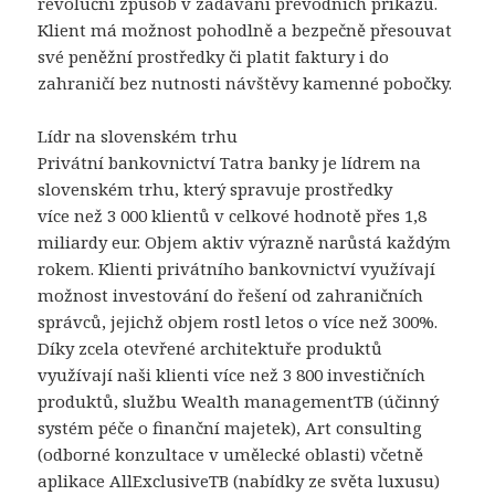
revoluční způsob v zadávání převodních příkazů.
Klient má možnost pohodlně a bezpečně přesouvat
své peněžní prostředky či platit faktury i do
zahraničí bez nutnosti návštěvy kamenné pobočky.
Lídr na slovenském trhu
Privátní bankovnictví Tatra banky je lídrem na
slovenském trhu, který spravuje prostředky
více než 3 000 klientů v celkové hodnotě přes 1,8
miliardy eur. Objem aktiv výrazně narůstá každým
rokem. Klienti privátního bankovnictví využívají
možnost investování do řešení od zahraničních
správců, jejichž objem rostl letos o více než 300%.
Díky zcela otevřené architektuře produktů
využívají naši klienti více než 3 800 investičních
produktů, službu Wealth managementTB (účinný
systém péče o finanční majetek), Art consulting
(odborné konzultace v umělecké oblasti) včetně
aplikace AllExclusiveTB (nabídky ze světa luxusu)