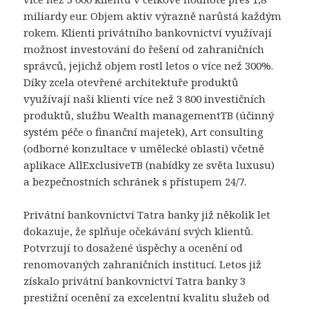
miliardy eur. Objem aktiv výrazně narůstá každým
rokem. Klienti privátního bankovnictví využívají
možnost investování do řešení od zahraničních
správců, jejichž objem rostl letos o více než 300%.
Díky zcela otevřené architektuře produktů
využívají naši klienti více než 3 800 investičních
produktů, službu Wealth managementTB (účinný
systém péče o finanční majetek), Art consulting
(odborné konzultace v umělecké oblasti) včetně
aplikace AllExclusiveTB (nabídky ze světa luxusu)
a bezpečnostních schránek s přístupem 24/7.
Privátní bankovnictví Tatra banky již několik let
dokazuje, že splňuje očekávání svých klientů.
Potvrzují to dosažené úspěchy a ocenění od
renomovaných zahraničních institucí. Letos již
získalo privátní bankovnictví Tatra banky 3
prestižní ocenění za excelentní kvalitu služeb od