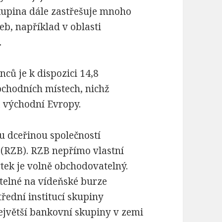
kupina dále zastřešuje mnoho
eb, například v oblasti
.
ců je k dispozici 14,8
bchodních místech, nichž
a východní Evropy.
u dceřinou společností
 (RZB). RZB nepřímo vlastní
tek je volně obchodovatelný.
telné na vídeňské burze
řední institucí skupiny
ejvětší bankovní skupiny v zemi