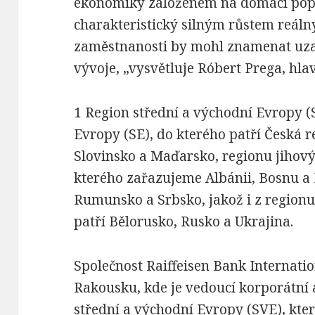
ekonomiky založeném na domácí popt
charakteristický silným růstem reál
zaměstnanosti by mohl znamenat uza
vývoje, „vysvětluje Róbert Prega, hl
1 Region střední a východní Evropy (
Evropy (SE), do kterého patří Česká r
Slovinsko a Maďarsko, regionu jihov
kterého zařazujeme Albánii, Bosnu a
Rumunsko a Srbsko, jakož i z region
patří Bělorusko, Rusko a Ukrajina.
Společnost Raiffeisen Bank Internatio
Rakousku, kde je vedoucí korporátní 
střední a východní Evropy (SVE), který