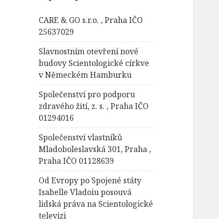
á
CARE & GO s.r.o. , Praha IČO
v
25637029
á
n
Slavnostním otevření nové
í
budovy Scientologické církve
v Německém Hamburku
Společenství pro podporu
zdravého žití, z. s. , Praha IČO
01294016
Společenství vlastníků
Mladoboleslavská 301, Praha ,
Praha IČO 01128639
Od Evropy po Spojené státy
Isabelle Vladoiu posouvá
lidská práva na Scientologické
televizi