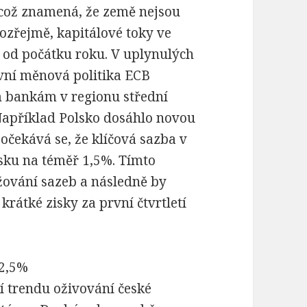
 což znamená, že země nejsou
ozřejmě, kapitálové toky ve
í od počátku roku. V uplynulých
zivní měnová politika ECB
m bankám v regionu střední
Například Polsko dosáhlo novou
očekává se, že klíčová sazba v
ku na téměř 1,5%. Tímto
žování sazeb a následně by
krátké zisky za první čtvrtletí
 2,5%
 trendu oživování české