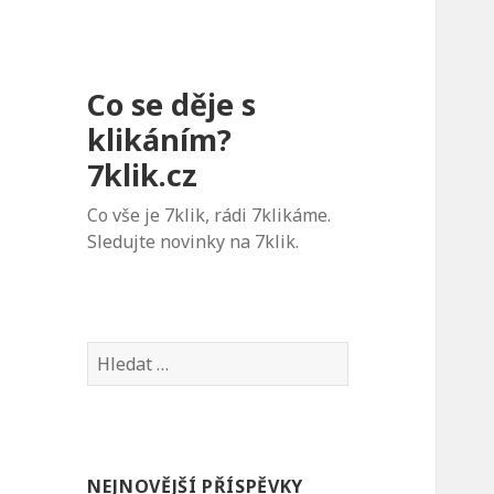
Co se děje s
klikáním?
7klik.cz
Co vše je 7klik, rádi 7klikáme.
Sledujte novinky na 7klik.
V
y
h
l
e
NEJNOVĚJŠÍ PŘÍSPĚVKY
d