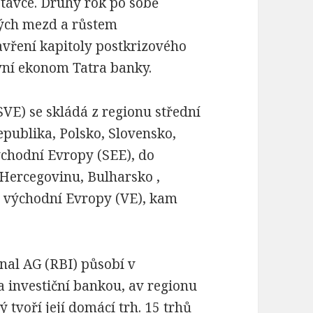
ávce. Druhý rok po sobě
ných mezd a růstem
vření kapitoly postkrizového
avní ekonom Tatra banky.
SVE) se skládá z regionu střední
epublika, Polsko, Slovensko,
ýchodní Evropy (SEE), do
 Hercegovinu, Bulharsko ,
u východní Evropy (VE), kam
nal AG (RBI) působí v
a investiční bankou, av regionu
 tvoří její domácí trh. 15 trhů