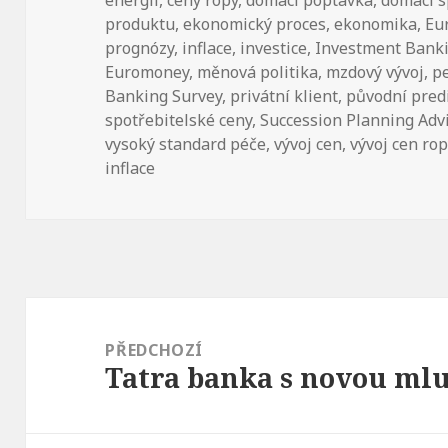
produktu
,
ekonomický proces
,
ekonomika
,
Eu
prognózy
,
inflace
,
investice
,
Investment Banki
Euromoney
,
měnová politika
,
mzdový vývoj
,
p
Banking Survey
,
privátní klient
,
původní pred
spotřebitelské ceny
,
Succession Planning Adv
vysoký standard péče
,
vývoj cen
,
vývoj cen rop
inflace
Navigace
pro
PŘEDCHOZÍ
Tatra banka s novou ml
příspěvek
Předchozí
příspěvek: