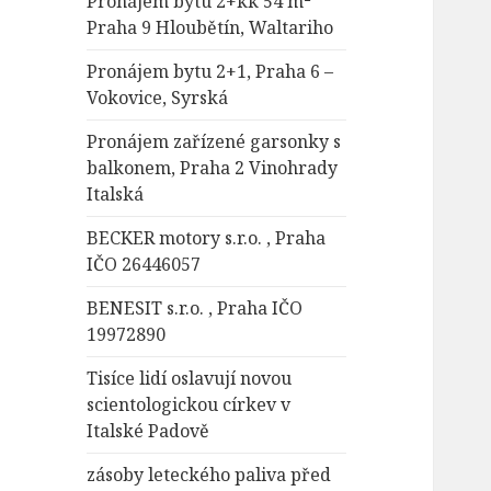
Pronájem bytu 2+kk 54 m²
Praha 9 Hloubětín, Waltariho
Pronájem bytu 2+1, Praha 6 –
Vokovice, Syrská
Pronájem zařízené garsonky s
balkonem, Praha 2 Vinohrady
Italská
BECKER motory s.r.o. , Praha
IČO 26446057
BENESIT s.r.o. , Praha IČO
19972890
Tisíce lidí oslavují novou
scientologickou církev v
Italské Padově
zásoby leteckého paliva před