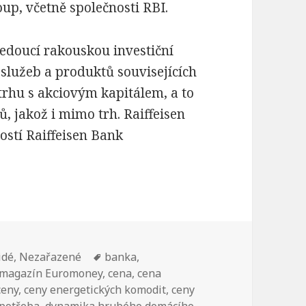
oup, včetně společnosti RBI.
vedoucí rakouskou investiční
služeb a produktů souvisejících
trhu s akciovým kapitálem, a to
, jakož i mimo trh. Raiffeisen
stí Raiffeisen Bank
idé
,
Nezařazené
Štítky:
banka
,
 magazín Euromoney
,
cena
,
cena
ceny
,
ceny energetických komodit
,
ceny
spotřeba
,
dynamika hrubého domácího