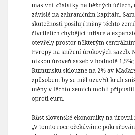
masivní zůstatky na běžných účtech,
závislé na zahraničním kapitálu. Sam
skutečnosti posilují měny těchto zem
čtvrtletích chybějící inflace a expan
otevřely prostor některým centrální
Evropy na snížení úrokových sazeb. 
nízkou úroveň sazeb v hodnotě 1,5%; 
Rumunsku sklouzne na 2% av Maďars
způsobem by se měl uzavřít kruh sni
měny v těchto zemích mohli připustit 
oproti euru.
Růst slovenské ekonomiky na úrovni
„V tomto roce očekáváme pokračování