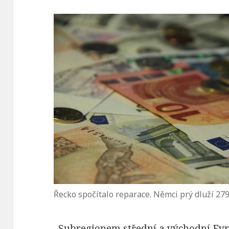
Řecko spočítalo reparace. Němci prý dluží 279
„Subregionem střední a východní Evr