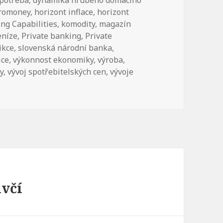
romoney
,
horizont inflace
,
horizont
ng Capabilities
,
komodity
,
magazín
eníze
,
Private banking
,
Private
ikce
,
slovenská národní banka
,
ice
,
výkonnost ekonomiky
,
výroba
,
y
,
vývoj spotřebitelských cen
,
vývoje
uvčí