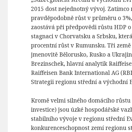
2015 dost nejednotný vývoj. Zatímco 
pravděpodobně růst v průměru o 3%,
zaostává při předpovědi růstu HDP o 
stagnaci v Chorvatsku a Srbsku, která 
procentní růst v Rumunsku. Tři země
jmenovitě Bělorusko, Rusko a Ukrajina,
Brezinschek, hlavní analytik Raiffei
Raiffeisen Bank International AG (RB
Strategii regionu střední a východní 
Kromě velmi silného domácího růstu
investice) jsou úzké hospodářské v
stabilního vývoje v regionu střední E
konkurenceschopnost zemí regionu s