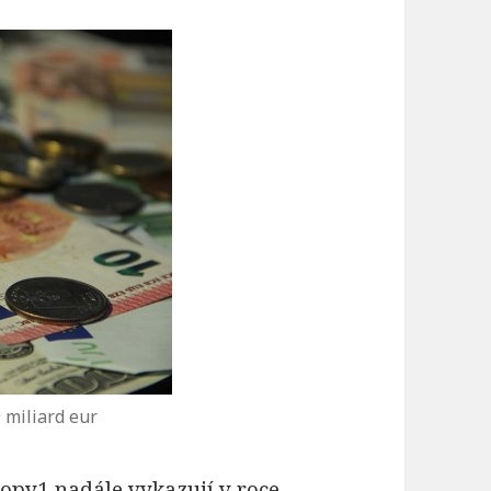
 miliard eur
opy1 nadále vykazují v roce