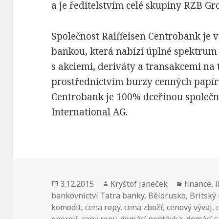
a je ředitelstvím celé skupiny RZB Gr
Společnost Raiffeisen Centrobank je 
bankou, která nabízí úplné spektrum 
s akciemi, deriváty a transakcemi na 
prostřednictvím burzy cenných papírů
Centrobank je 100% dceřinou společno
International AG.
Publikováno:
3.12.2015
Autor:
Kryštof Janeček
Rubriky:
finance
,
l
bankovnictví Tatra banky
,
Bělorusko
,
Britský
komodit
,
cena ropy
,
cena zboží
,
cenový vývoj
,
energií
,
ceny ropy
,
domácí poptávka
,
domácí 