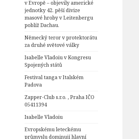
v Evropě – objevily americké
jednotky 42. pěší divize
masové hroby v Leitenbergu
poblíž Dachau.
Německý teror v protektorátu
za druhé světové války
Isabelle Vladoiu v Kongresu
Spojených států
Festival tanga v Italském
Padova
Zapper-Club s.r.o. , Praha IČO
05411394
Isabelle Vladoiu
Evropskému leteckému
průmyslu dominují hlavní