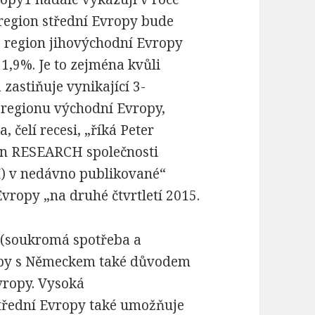
region střední Evropy bude
 region jihovýchodní Evropy
1,9%. Je to zejména kvůli
zastiňuje vynikající 3-
 regionu východní Evropy,
 čelí recesi, „říká Peter
sen RESEARCH společnosti
I) v nedávno publikované“
Evropy „na druhé čtvrtletí 2015.
 (soukromá spotřeba a
azby s Německem také důvodem
vropy. Vysoká
třední Evropy také umožňuje