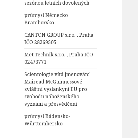
sezónou letních dovolených
průmysl Německo
Braniborsko
CANTON GROUP s.r.o. , Praha
IČO 28369505
Met Technik s.r.o. , Praha IČO
02473771
Scientologie vítá jmenování
Mairead McGuinnessové
zvláštní vyslankyní EU pro
svobodu náboženského
vyznání a přesvědčení
průmysl Bádensko-
Württembersko