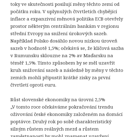
toky ve skutečnosti posilují měny těchto zemí od
počátku roku. V uplynulých čtvrtletích chybějící
inflace a expanzivní měnová politika ECB otevřely
prostor některým centrálním bankám v regionu
střední Evropy na snížení úrokových sazeb.
Například Polsko dosáhlo novou nízkou úroveň
sazeb v hodnotě 1,5%; očekává se, že klíčová sazba
v Rumunsku sklouzne na 2% av Maďarsku na
téměř 1,5%. Tímto způsobem by se měl uzavřít
kruh snižování sazeb a následně by měny v těchto
zemích mohli připustit krátké zisky za první
čtvrtletí oproti euru.
Růst slovenské ekonomiky na úrovni 2,5%
„V tomto roce očekáváme pokračování trendu
oživování české ekonomiky založeném na domácí
poptávce. Druhý rok po sobě charakteristický
silným růstem reálných mezd a růstem
zaměstnanosti by mohl znamenat uzavření