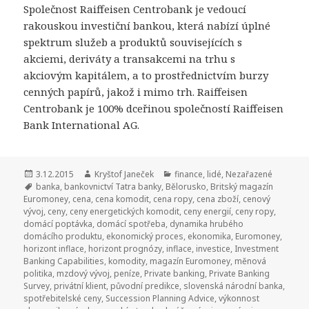
Společnost Raiffeisen Centrobank je vedoucí
rakouskou investiční bankou, která nabízí úplné
spektrum služeb a produktů souvisejících s
akciemi, deriváty a transakcemi na trhu s
akciovým kapitálem, a to prostřednictvím burzy
cenných papírů, jakož i mimo trh. Raiffeisen
Centrobank je 100% dceřinou společností Raiffeisen
Bank International AG.
Publikováno:
3.12.2015
Autor:
Kryštof Janeček
Rubriky:
finance
,
lidé
,
Nezařazené
Štítky:
banka
,
bankovnictví Tatra banky
,
Bělorusko
,
Britský magazín
Euromoney
,
cena
,
cena komodit
,
cena ropy
,
cena zboží
,
cenový
vývoj
,
ceny
,
ceny energetických komodit
,
ceny energií
,
ceny ropy
,
domácí poptávka
,
domácí spotřeba
,
dynamika hrubého
domácího produktu
,
ekonomický proces
,
ekonomika
,
Euromoney
,
horizont inflace
,
horizont prognózy
,
inflace
,
investice
,
Investment
Banking Capabilities
,
komodity
,
magazín Euromoney
,
měnová
politika
,
mzdový vývoj
,
peníze
,
Private banking
,
Private Banking
Survey
,
privátní klient
,
původní predikce
,
slovenská národní banka
,
spotřebitelské ceny
,
Succession Planning Advice
,
výkonnost