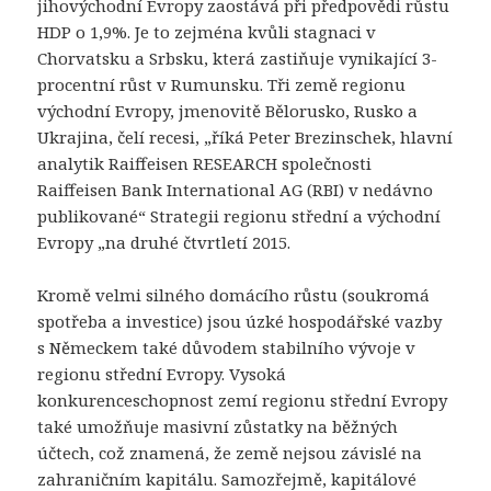
jihovýchodní Evropy zaostává při předpovědi růstu
HDP o 1,9%. Je to zejména kvůli stagnaci v
Chorvatsku a Srbsku, která zastiňuje vynikající 3-
procentní růst v Rumunsku. Tři země regionu
východní Evropy, jmenovitě Bělorusko, Rusko a
Ukrajina, čelí recesi, „říká Peter Brezinschek, hlavní
analytik Raiffeisen RESEARCH společnosti
Raiffeisen Bank International AG (RBI) v nedávno
publikované“ Strategii regionu střední a východní
Evropy „na druhé čtvrtletí 2015.
Kromě velmi silného domácího růstu (soukromá
spotřeba a investice) jsou úzké hospodářské vazby
s Německem také důvodem stabilního vývoje v
regionu střední Evropy. Vysoká
konkurenceschopnost zemí regionu střední Evropy
také umožňuje masivní zůstatky na běžných
účtech, což znamená, že země nejsou závislé na
zahraničním kapitálu. Samozřejmě, kapitálové