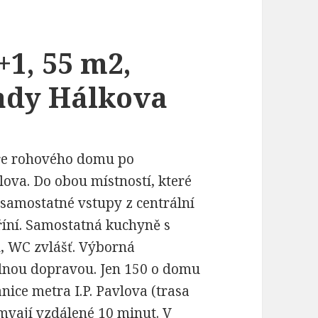
+1, 55 m2,
rady Hálkova
atře rohového domu po
lova. Do obou místností, které
 samostatné vstupy z centrální
říní. Samostatná kuchyně s
, WC zvlášť. Výborná
dnou dopravou. Jen 150 o domu
anice metra I.P. Pavlova (trasa
amvají vzdálené 10 minut. V