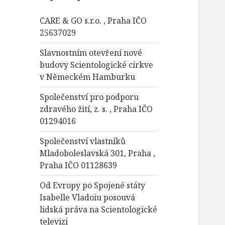
á
CARE & GO s.r.o. , Praha IČO
v
25637029
á
n
Slavnostním otevření nové
í
budovy Scientologické církve
v Německém Hamburku
Společenství pro podporu
zdravého žití, z. s. , Praha IČO
01294016
Společenství vlastníků
Mladoboleslavská 301, Praha ,
Praha IČO 01128639
Od Evropy po Spojené státy
Isabelle Vladoiu posouvá
lidská práva na Scientologické
televizi