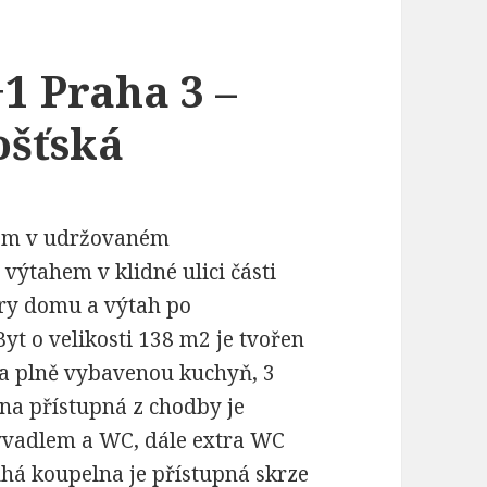
1 Praha 3 –
ošťská
hem v udržovaném
výtahem v klidné ulici části
ory domu a výtah po
yt o velikosti 138 m2 je tvořen
a plně vybavenou kuchyň, 3
lna přístupná z chodby je
vadlem a WC, dále extra WC
uhá koupelna je přístupná skrze