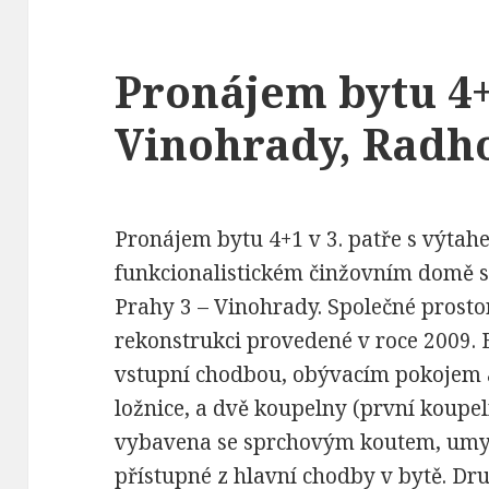
Pronájem bytu 4+
Vinohrady, Radh
Pronájem bytu 4+1 v 3. patře s výta
funkcionalistickém činžovním domě s 
Prahy 3 – Vinohrady. Společné prost
rekonstrukci provedené v roce 2009. B
vstupní chodbou, obývacím pokojem 
ložnice, a dvě koupelny (první koupe
vybavena se sprchovým koutem, umy
přístupné z hlavní chodby v bytě. Dr