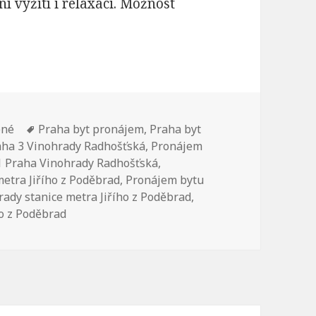
í vyžití i relaxaci. Možnost
ené
Štítky:
Praha byt pronájem
,
Praha byt
aha 3 Vinohrady Radhošťská
,
Pronájem
1 Praha Vinohrady Radhošťská
,
etra Jiřího z Poděbrad
,
Pronájem bytu
ady stanice metra Jiřího z Poděbrad
,
o z Poděbrad