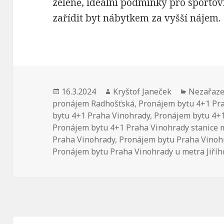
zeleně, ideální podmínky pro sportovn
zařídit byt nábytkem za vyšší nájem.
Publikováno:
16.3.2024
Autor:
Kryštof Janeček
Rubriky:
Nezařaz
pronájem Radhošťská
,
Pronájem bytu 4+1 Pr
bytu 4+1 Praha Vinohrady
,
Pronájem bytu 4+
Pronájem bytu 4+1 Praha Vinohrady stanice m
Praha Vinohrady
,
Pronájem bytu Praha Vinohr
Pronájem bytu Praha Vinohrady u metra Jiříh