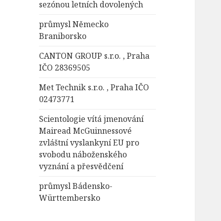
sezónou letních dovolených
průmysl Německo
Braniborsko
CANTON GROUP s.r.o. , Praha
IČO 28369505
Met Technik s.r.o. , Praha IČO
02473771
Scientologie vítá jmenování
Mairead McGuinnessové
zvláštní vyslankyní EU pro
svobodu náboženského
vyznání a přesvědčení
průmysl Bádensko-
Württembersko