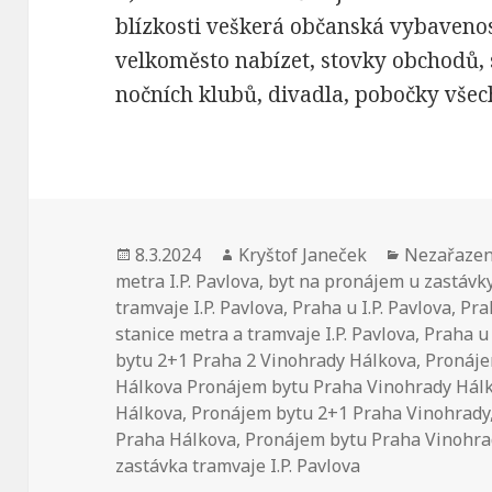
blízkosti veškerá občanská vybavenos
velkoměsto nabízet, stovky obchodů, s
nočních klubů, divadla, pobočky všec
Publikováno:
8.3.2024
Autor:
Kryštof Janeček
Rubriky:
Nezařaze
metra I.P. Pavlova
,
byt na pronájem u zastávky
tramvaje I.P. Pavlova
,
Praha u I.P. Pavlova
,
Pra
stanice metra a tramvaje I.P. Pavlova
,
Praha u 
bytu 2+1 Praha 2 Vinohrady Hálkova
,
Pronáje
Hálkova Pronájem bytu Praha Vinohrady Hál
Hálkova
,
Pronájem bytu 2+1 Praha Vinohrady
Praha Hálkova
,
Pronájem bytu Praha Vinohra
zastávka tramvaje I.P. Pavlova