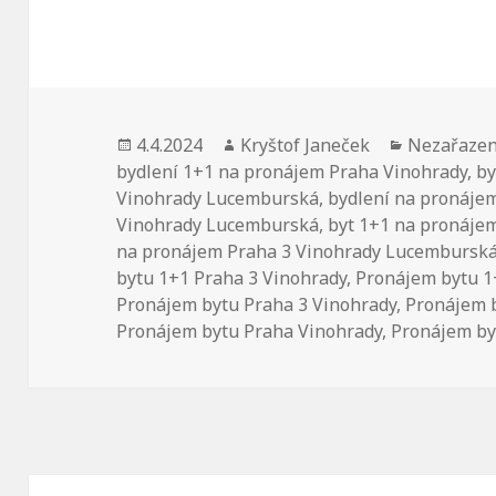
Publikováno:
4.4.2024
Autor:
Kryštof Janeček
Rubriky:
Nezařaze
bydlení 1+1 na pronájem Praha Vinohrady
,
by
Vinohrady Lucemburská
,
bydlení na pronáje
Vinohrady Lucemburská
,
byt 1+1 na pronáje
na pronájem Praha 3 Vinohrady Lucembursk
bytu 1+1 Praha 3 Vinohrady
,
Pronájem bytu 1
Pronájem bytu Praha 3 Vinohrady
,
Pronájem 
Pronájem bytu Praha Vinohrady
,
Pronájem by