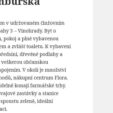
mburská
ahem v udržovaném činžovním
rahy 3 – Vinohrady. Byt o
u, pokoj a plně vybavenou
m a zvlášť toaletu. K vybavení
předsíni, dřevěné podlahy a
 s veškerou občanskou
ojením. V okolí je množství
bchodů, nákupní centrum Flora.
idelně konají farmářské trhy.
mvajové zastávky a stanice
 spoustu zeleně, ideální
aci.