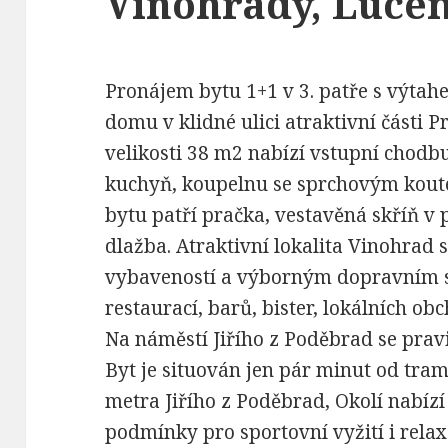
Vinohrady, Luce
Pronájem bytu 1+1 v 3. patře s výt
domu v klidné ulici atraktivní části P
velikosti 38 m2 nabízí vstupní chodb
kuchyň, koupelnu se sprchovým koute
bytu patří pračka, vestavěná skříň v 
dlažba. Atraktivní lokalita Vinohrad
vybaveností a výborným dopravním sp
restaurací, barů, bister, lokálních o
Na náměstí Jiřího z Poděbrad se prav
Byt je situován jen pár minut od tra
metra Jiřího z Poděbrad, Okolí nabízí
podmínky pro sportovní vyžití i relax