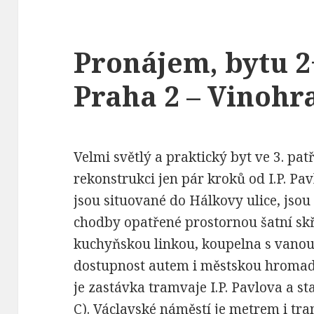
Pronájem, bytu 2
Praha 2 – Vinoh
Velmi světlý a praktický byt ve 3. p
rekonstrukci jen pár kroků od I.P. Pav
jsou situované do Hálkovy ulice, jsou
chodby opatřené prostornou šatní sk
kuchyňskou linkou, koupelna s vanou
dostupnost autem i městskou hroma
je zastávka tramvaje I.P. Pavlova a st
C). Václavské náměstí je metrem i tr