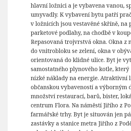
hlavní ložnici a je vybavena vanou,
umyvadly. K vybavení bytu patří pra
v ložnicích jsou vestavěné skříně, n
parketové podlahy, na chodbě v koup
Repasovaná trojvrstvá okna. Okna z m
do vnitrobloku se zelení, okna v obýv
orientovaná do klidné ulice. Byt je v
samostatného plynového kotle, který 
nízké náklady na energie. Atraktivní 
občanskou vybaveností a výborným d
množství restaurací, barů, bister, lo
centrum Flora. Na náměstí Jiřího z P
farmářské trhy. Byt je situován jen 
zastávky a stanice metra Jiřího z Pod