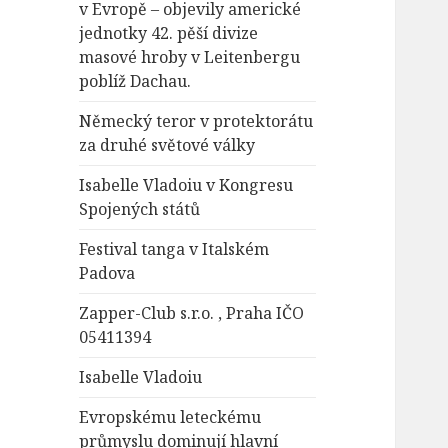
v Evropě – objevily americké
jednotky 42. pěší divize
masové hroby v Leitenbergu
poblíž Dachau.
Německý teror v protektorátu
za druhé světové války
Isabelle Vladoiu v Kongresu
Spojených států
Festival tanga v Italském
Padova
Zapper-Club s.r.o. , Praha IČO
05411394
Isabelle Vladoiu
Evropskému leteckému
průmyslu dominují hlavní