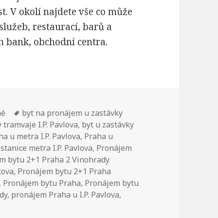
t. V okolí najdete vše co může
lužeb, restaurací, barů a
h bank, obchodní centra.
né
Štítky:
byt na pronájem u zastávky
 tramvaje I.P. Pavlova
,
byt u zastávky
ha u metra I.P. Pavlova
,
Praha u
stanice metra I.P. Pavlova
,
Pronájem
m bytu 2+1 Praha 2 Vinohrady
kova
,
Pronájem bytu 2+1 Praha
,
Pronájem bytu Praha
,
Pronájem bytu
dy
,
pronájem Praha u I.P. Pavlova
,