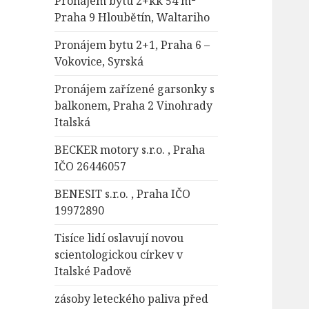
Pronájem bytu 2+kk 54 m²
Praha 9 Hloubětín, Waltariho
Pronájem bytu 2+1, Praha 6 –
Vokovice, Syrská
Pronájem zařízené garsonky s
balkonem, Praha 2 Vinohrady
Italská
BECKER motory s.r.o. , Praha
IČO 26446057
BENESIT s.r.o. , Praha IČO
19972890
Tisíce lidí oslavují novou
scientologickou církev v
Italské Padově
zásoby leteckého paliva před