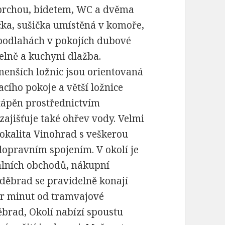
 sprchou, bidetem, WC a dvěma
čka, sušička umístěná v komoře,
a podlahách v pokojích dubové
elně a kuchyni dlažba.
enších ložnic jsou orientovaná
acího pokoje a větší ložnice
ytápěn prostřednictvím
zajišťuje také ohřev vody. Velmi
lokalita Vinohrad s veškerou
opravním spojením. V okolí je
kálních obchodů, nákupní
oděbrad se pravidelně konají
pár minut od tramvajové
ěbrad, Okolí nabízí spoustu