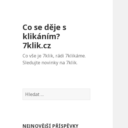
Co se děje s
klikáním?
7klik.cz
Co vše je 7klik, rádi 7klikáme.
Sledujte novinky na 7klik.
V
y
h
l
e
NEJNOVĚJŠÍ PŘÍSPĚVKY
d