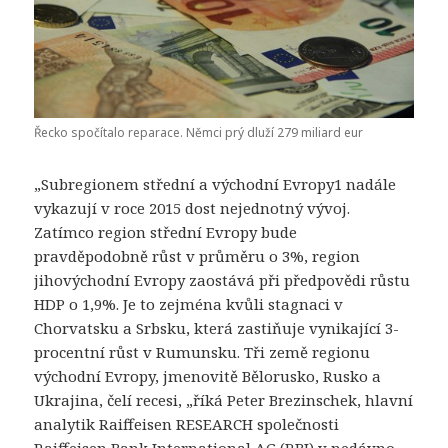
Řecko spočítalo reparace. Němci prý dluží 279 miliard eur
„Subregionem střední a východní Evropy1 nadále
vykazují v roce 2015 dost nejednotný vývoj.
Zatímco region střední Evropy bude
pravděpodobně růst v průměru o 3%, region
jihovýchodní Evropy zaostává při předpovědi růstu
HDP o 1,9%. Je to zejména kvůli stagnaci v
Chorvatsku a Srbsku, která zastiňuje vynikající 3-
procentní růst v Rumunsku. Tři země regionu
východní Evropy, jmenovitě Bělorusko, Rusko a
Ukrajina, čelí recesi, „říká Peter Brezinschek, hlavní
analytik Raiffeisen RESEARCH společnosti
Raiffeisen Bank International AG (RBI) v nedávno