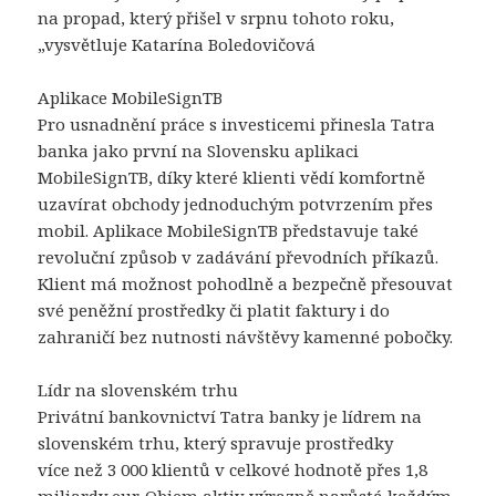
na propad, který přišel v srpnu tohoto roku,
„vysvětluje Katarína Boledovičová
Aplikace MobileSignTB
Pro usnadnění práce s investicemi přinesla Tatra
banka jako první na Slovensku aplikaci
MobileSignTB, díky které klienti vědí komfortně
uzavírat obchody jednoduchým potvrzením přes
mobil. Aplikace MobileSignTB představuje také
revoluční způsob v zadávání převodních příkazů.
Klient má možnost pohodlně a bezpečně přesouvat
své peněžní prostředky či platit faktury i do
zahraničí bez nutnosti návštěvy kamenné pobočky.
Lídr na slovenském trhu
Privátní bankovnictví Tatra banky je lídrem na
slovenském trhu, který spravuje prostředky
více než 3 000 klientů v celkové hodnotě přes 1,8
miliardy eur. Objem aktiv výrazně narůstá každým