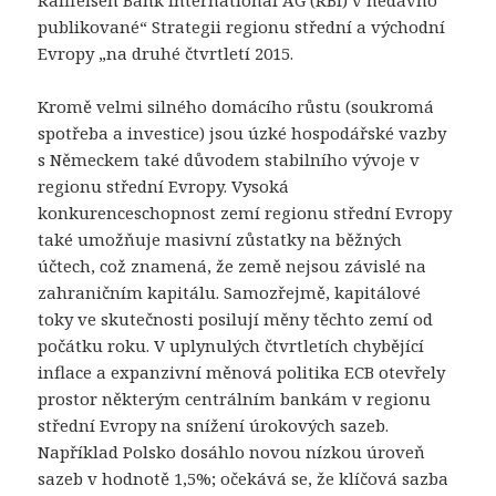
publikované“ Strategii regionu střední a východní
Evropy „na druhé čtvrtletí 2015.
Kromě velmi silného domácího růstu (soukromá
spotřeba a investice) jsou úzké hospodářské vazby
s Německem také důvodem stabilního vývoje v
regionu střední Evropy. Vysoká
konkurenceschopnost zemí regionu střední Evropy
také umožňuje masivní zůstatky na běžných
účtech, což znamená, že země nejsou závislé na
zahraničním kapitálu. Samozřejmě, kapitálové
toky ve skutečnosti posilují měny těchto zemí od
počátku roku. V uplynulých čtvrtletích chybějící
inflace a expanzivní měnová politika ECB otevřely
prostor některým centrálním bankám v regionu
střední Evropy na snížení úrokových sazeb.
Například Polsko dosáhlo novou nízkou úroveň
sazeb v hodnotě 1,5%; očekává se, že klíčová sazba