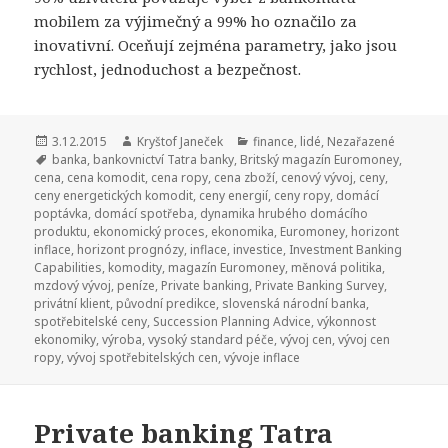
mobilem za výjimečný a 99% ho označilo za
inovativní. Oceňují zejména parametry, jako jsou
rychlost, jednoduchost a bezpečnost.
Publikováno:
3.12.2015
Autor:
Kryštof Janeček
Rubriky:
finance
,
lidé
,
Nezařazené
Štítky:
banka
,
bankovnictví Tatra banky
,
Britský magazín Euromoney
,
cena
,
cena komodit
,
cena ropy
,
cena zboží
,
cenový vývoj
,
ceny
,
ceny energetických komodit
,
ceny energií
,
ceny ropy
,
domácí
poptávka
,
domácí spotřeba
,
dynamika hrubého domácího
produktu
,
ekonomický proces
,
ekonomika
,
Euromoney
,
horizont
inflace
,
horizont prognózy
,
inflace
,
investice
,
Investment Banking
Capabilities
,
komodity
,
magazín Euromoney
,
měnová politika
,
mzdový vývoj
,
peníze
,
Private banking
,
Private Banking Survey
,
privátní klient
,
původní predikce
,
slovenská národní banka
,
spotřebitelské ceny
,
Succession Planning Advice
,
výkonnost
ekonomiky
,
výroba
,
vysoký standard péče
,
vývoj cen
,
vývoj cen
ropy
,
vývoj spotřebitelských cen
,
vývoje inflace
Private banking Tatra