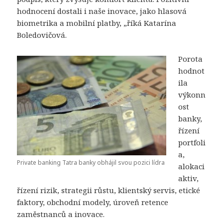
hodnocení dostali i naše inovace, jako hlasová
biometrika a mobilní platby, „říká Katarína
Boledovičová.
Porota
hodnot
ila
výkonn
ost
banky,
řízení
portfoli
a,
Private banking Tatra banky obhájil svou pozici lídra
alokaci
aktiv,
řízení rizik, strategii růstu, klientský servis, etické
faktory, obchodní modely, úroveň retence
zaměstnanců a inovace.