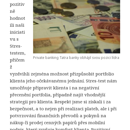
pozitiv
ně
hodnot
ili naši
iniciati
vu s
Stres-
testem,
Private banking Tatra banky obhájil svou pozici lídra
přičem
ž
vyzdvihli zejména možnost přizpůsobit portfolio
klienta jeho očekávanému jednání. Stres-test nám
umožňuje připravit klienta i na negativní
přecenění portfolia, případně najít vhodnější
strategii pro klienta. Respekt jsme si získali i za
bezpečnost, a to nejen při realizaci plateb, ale i při
potvrzování finančních převodů a pokynů na
nákup či prodej cenných papírů přes mobilní
podpis, který zvyšuje komfort klienta. Pozitivní