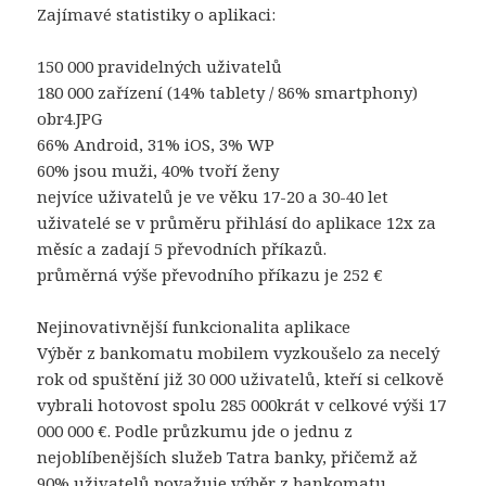
Zajímavé statistiky o aplikaci:
150 000 pravidelných uživatelů
180 000 zařízení (14% tablety / 86% smartphony)
obr4.JPG
66% Android, 31% iOS, 3% WP
60% jsou muži, 40% tvoří ženy
nejvíce uživatelů je ve věku 17-20 a 30-40 let
uživatelé se v průměru přihlásí do aplikace 12x za
měsíc a zadají 5 převodních příkazů.
průměrná výše převodního příkazu je 252 €
Nejinovativnější funkcionalita aplikace
Výběr z bankomatu mobilem vyzkoušelo za necelý
rok od spuštění již 30 000 uživatelů, kteří si celkově
vybrali hotovost spolu 285 000krát v celkové výši 17
000 000 €. Podle průzkumu jde o jednu z
nejoblíbenějších služeb Tatra banky, přičemž až
90% uživatelů považuje výběr z bankomatu