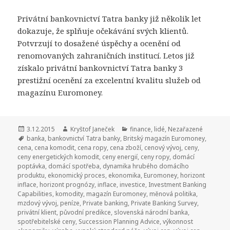
Privátní bankovnictví Tatra banky již několik let
dokazuje, že splňuje očekávání svých klientů.
Potvrzují to dosažené úspěchy a ocenění od
renomovaných zahraničních institucí. Letos již
získalo privátní bankovnictví Tatra banky 3
prestižní ocenění za excelentní kvalitu služeb od
magazínu Euromoney.
Publikováno:
3.12.2015
Autor:
Kryštof Janeček
Rubriky:
finance
,
lidé
,
Nezařazené
Štítky:
banka
,
bankovnictví Tatra banky
,
Britský magazín Euromoney
,
cena
,
cena komodit
,
cena ropy
,
cena zboží
,
cenový vývoj
,
ceny
,
ceny energetických komodit
,
ceny energií
,
ceny ropy
,
domácí
poptávka
,
domácí spotřeba
,
dynamika hrubého domácího
produktu
,
ekonomický proces
,
ekonomika
,
Euromoney
,
horizont
inflace
,
horizont prognózy
,
inflace
,
investice
,
Investment Banking
Capabilities
,
komodity
,
magazín Euromoney
,
měnová politika
,
mzdový vývoj
,
peníze
,
Private banking
,
Private Banking Survey
,
privátní klient
,
původní predikce
,
slovenská národní banka
,
spotřebitelské ceny
,
Succession Planning Advice
,
výkonnost