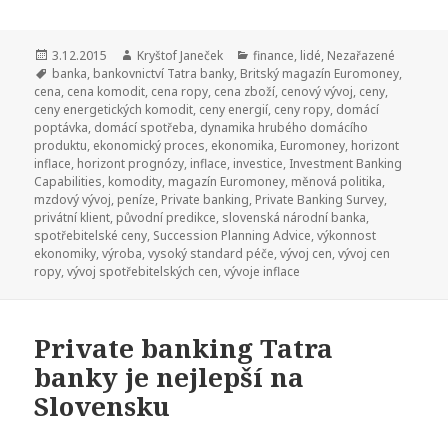
Publikováno:
3.12.2015
Autor:
Kryštof Janeček
Rubriky:
finance
,
lidé
,
Nezařazené
Štítky:
banka
,
bankovnictví Tatra banky
,
Britský magazín Euromoney
,
cena
,
cena komodit
,
cena ropy
,
cena zboží
,
cenový vývoj
,
ceny
,
ceny energetických komodit
,
ceny energií
,
ceny ropy
,
domácí
poptávka
,
domácí spotřeba
,
dynamika hrubého domácího
produktu
,
ekonomický proces
,
ekonomika
,
Euromoney
,
horizont
inflace
,
horizont prognózy
,
inflace
,
investice
,
Investment Banking
Capabilities
,
komodity
,
magazín Euromoney
,
měnová politika
,
mzdový vývoj
,
peníze
,
Private banking
,
Private Banking Survey
,
privátní klient
,
původní predikce
,
slovenská národní banka
,
spotřebitelské ceny
,
Succession Planning Advice
,
výkonnost
ekonomiky
,
výroba
,
vysoký standard péče
,
vývoj cen
,
vývoj cen
ropy
,
vývoj spotřebitelských cen
,
vývoje inflace
Private banking Tatra
banky je nejlepší na
Slovensku