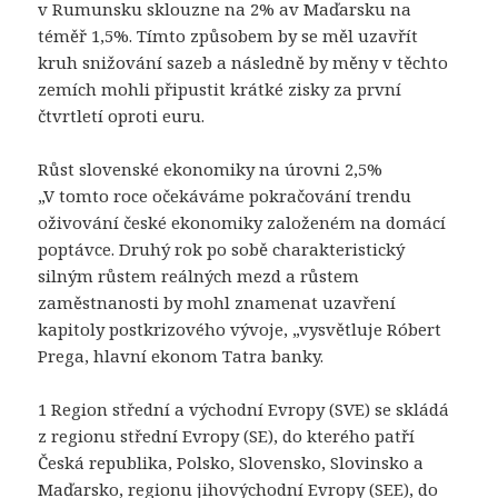
v Rumunsku sklouzne na 2% av Maďarsku na
téměř 1,5%. Tímto způsobem by se měl uzavřít
kruh snižování sazeb a následně by měny v těchto
zemích mohli připustit krátké zisky za první
čtvrtletí oproti euru.
Růst slovenské ekonomiky na úrovni 2,5%
„V tomto roce očekáváme pokračování trendu
oživování české ekonomiky založeném na domácí
poptávce. Druhý rok po sobě charakteristický
silným růstem reálných mezd a růstem
zaměstnanosti by mohl znamenat uzavření
kapitoly postkrizového vývoje, „vysvětluje Róbert
Prega, hlavní ekonom Tatra banky.
1 Region střední a východní Evropy (SVE) se skládá
z regionu střední Evropy (SE), do kterého patří
Česká republika, Polsko, Slovensko, Slovinsko a
Maďarsko, regionu jihovýchodní Evropy (SEE), do