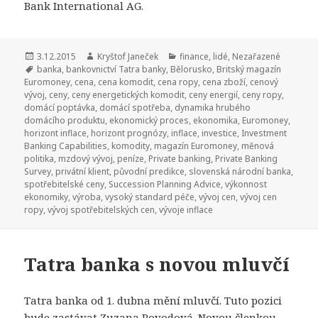
Bank International AG.
Publikováno:
3.12.2015
Autor:
Kryštof Janeček
Rubriky:
finance
,
lidé
,
Nezařazené
Štítky:
banka
,
bankovnictví Tatra banky
,
Bělorusko
,
Britský magazín
Euromoney
,
cena
,
cena komodit
,
cena ropy
,
cena zboží
,
cenový
vývoj
,
ceny
,
ceny energetických komodit
,
ceny energií
,
ceny ropy
,
domácí poptávka
,
domácí spotřeba
,
dynamika hrubého
domácího produktu
,
ekonomický proces
,
ekonomika
,
Euromoney
,
horizont inflace
,
horizont prognózy
,
inflace
,
investice
,
Investment
Banking Capabilities
,
komodity
,
magazín Euromoney
,
měnová
politika
,
mzdový vývoj
,
peníze
,
Private banking
,
Private Banking
Survey
,
privátní klient
,
původní predikce
,
slovenská národní banka
,
spotřebitelské ceny
,
Succession Planning Advice
,
výkonnost
ekonomiky
,
výroba
,
vysoký standard péče
,
vývoj cen
,
vývoj cen
ropy
,
vývoj spotřebitelských cen
,
vývoje inflace
Tatra banka s novou mluvčí
Tatra banka od 1. dubna mění mluvčí.
Tuto pozici
bude zastávat Zuzana Povodová.
Novou členkou