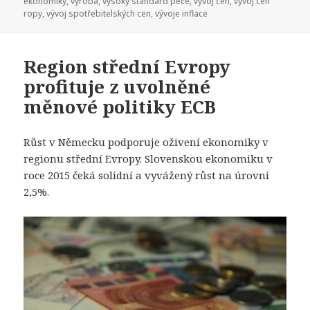
ekonomiky
,
výroba
,
vysoký standard péče
,
vývoj cen
,
vývoj cen
ropy
,
vývoj spotřebitelských cen
,
vývoje inflace
Region střední Evropy
profituje z uvolněné
měnové politiky ECB
Růst v Německu podporuje oživení ekonomiky v
regionu střední Evropy. Slovenskou ekonomiku v
roce 2015 čeká solidní a vyvážený růst na úrovni
2,5%.