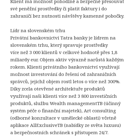
Klient má možnost pohodlně a bezpečně přesouvat
své peněžní prostředky či platit faktury i do
zahraničí bez nutnosti návštěvy kamenné pobočky.
Lídr na slovenském trhu
Privátní bankovnictví Tatra banky je lídrem na
slovenském trhu, který spravuje prostředky
více než 3 000 klientů v celkové hodnotě přes 1,8
miliardy eur. Objem aktiv výrazně narůstá každým
rokem. Klienti privátního bankovnictví využívají
možnost investování do řešení od zahraničních
správců, jejichž objem rostl letos o více než 300%.
Díky zcela otevřené architektuře produktů
využívají naši klienti více než 3 800 investičních
produktů, službu Wealth managementTB (účinný
systém péče o finanční majetek), Art consulting
(odborné konzultace v umělecké oblasti) včetně
aplikace AllExclusiveTB (nabídky ze světa luxusu)
a bezpečnostních schránek s přístupem 24/7.