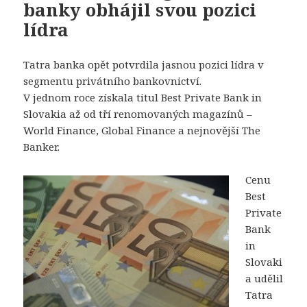
banky obhájil svou pozici
lídra
Tatra banka opět potvrdila jasnou pozici lídra v
segmentu privátního bankovnictví.
V jednom roce získala titul Best Private Bank in
Slovakia až od tří renomovaných magazínů –
World Finance, Global Finance a nejnovější The
Banker.
Cenu
Best
Private
Bank
in
Slovaki
a udělil
Tatra