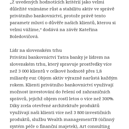
„Z uvedených hodnotících kritérií jako velmi
důležité vnímáme růst a stabilitu aktiv ve správě
privátního bankovnictví, protože právě tento
parametr mluví o důvěře našich klientů, kterou si
velmi vážíme,“ dodává na závěr Kateřina
Boledovičová.
Lídr na slovenském trhu
Privátní bankovnictví Tatra banky je lídrem na
slovenském trhu, který spravuje prostředky více
než 3 000 klientů v celkové hodnotě přes 1,8
miliardy eur. Objem aktiv výrazně narůstá každým
rokem. Klienti privátního bankovnictví využívají
možnost investování do řešení od zahraničních
správců, jejichž objem rostl letos o více než 300%.
Díky zcela otevřené architektuře produktů
využívají naši klienti více než 3 800 investičních
produktů, službu Wealth managementTB (účinný
systém péče o finanční majetek), Art consulting