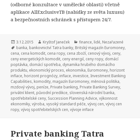
(odborné konzultace v umělecké oblasti) včetně
aplikace AllExclusiveTB (nabídky ze světa luxusu)
a bezpečnostních schránek s přístupem 24/7.
Publikováno:
3.12.2015
Autor:
Kryštof Janeček
Rubriky:
finance
,
lidé
,
Nezařazené
Štítky:
banka
,
bankovnictví Tatra banky
,
Britský magazín Euromoney
,
cena
,
cena komodit
,
cena ropy
,
cena zboží
,
cenový vývoj
,
ceny
,
ceny energetických komodit
,
ceny energií
,
ceny ropy
,
domácí
poptávka
,
domácí spotřeba
,
dynamika hrubého domácího
produktu
,
ekonomický proces
,
ekonomika
,
Euromoney
,
horizont
inflace
,
horizont prognózy
,
inflace
,
investice
,
Investment Banking
Capabilities
,
komodity
,
magazín Euromoney
,
měnová politika
,
mzdový vývoj
,
peníze
,
Private banking
,
Private Banking Survey
,
privátní klient
,
původní predikce
,
slovenská národní banka
,
spotřebitelské ceny
,
Succession Planning Advice
,
výkonnost
ekonomiky
,
výroba
,
vysoký standard péče
,
vývoj cen
,
vývoj cen
ropy
,
vývoj spotřebitelských cen
,
vývoje inflace
Private banking Tatra