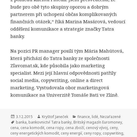
bude pro obě tyto skupiny oporou a dobrým
partnerem při uchopení občas komplikovaných
finančních otázek,“ říká Marina Masárová, vedoucí
oddělení komunikace
a strategie značky Tatra
banky.
Na pozici PR manager posílí tým Mária Mahútová,
která přichází do Tatra banky ze společnosti
Zľavomat.sk, kde působila jako marketing
specialist.
Mezi její hlavní odpovědnosti patřily
social media, copywriting, online a direct
marketing.
Vystudovala obor marketingová
komunikace na Univerzitě Tomáše Bati ve Zlíně.
Publikováno:
3.12.2015
Autor:
Kryštof Janeček
Rubriky:
finance
,
lidé
,
Nezařazené
Štítky:
banka
,
bankovnictví Tatra banky
,
Britský magazín Euromoney
,
cena
,
cena komodit
,
cena ropy
,
cena zboží
,
cenový vývoj
,
ceny
,
ceny energetických komodit
,
ceny energií
,
ceny ropy
,
copywriting
,