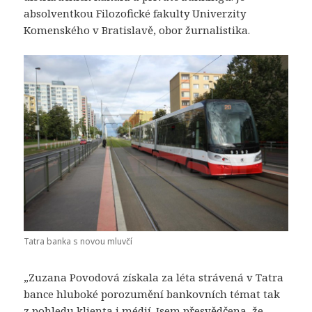
absolventkou Filozofické fakulty Univerzity
Komenského v Bratislavě, obor žurnalistika.
Tatra banka s novou mluvčí
„Zuzana Povodová získala za léta strávená v Tatra
bance hluboké porozumění bankovních témat tak
z pohledu klienta i médií. Jsem přesvědčena, že