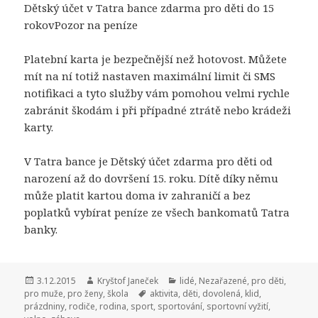
Dětský účet v Tatra bance zdarma pro děti do 15
rokovPozor na peníze
Platební karta je bezpečnější než hotovost. Můžete
mít na ní totiž nastaven maximální limit či SMS
notifikaci a tyto služby vám pomohou velmi rychle
zabránit škodám i při případné ztrátě nebo krádeži
karty.
V Tatra bance je Dětský účet zdarma pro děti od
narození až do dovršení 15. roku. Dítě díky němu
může platit kartou doma iv zahraničí a bez
poplatků vybírat peníze ze všech bankomatů Tatra
banky.
Publikováno:
3.12.2015
Autor:
Kryštof Janeček
Rubriky:
lidé
,
Nezařazené
,
pro děti
,
pro muže
,
pro ženy
,
škola
Štítky:
aktivita
,
děti
,
dovolená
,
klid
,
prázdniny
,
rodiče
,
rodina
,
sport
,
sportování
,
sportovní vyžití
,