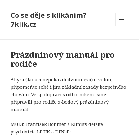
Co se děje s klikáním?
7klik.cz
MENU
A
WIDGETY
Prázdninový manuál pro
rodiče
Aby si
školáci
nepokazili dvouměsíční volno,
připomeňte sobě i jim základní zásady bezpečného
chování. Ve spolupráci s odborníkem jsme
připravili pro rodiče 5-bodový prázdninový
manuál.
MUDr. František Böhmer z Kliniky dětské
psychiatrie LF UK a DFNsP: