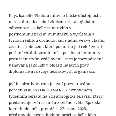
Když Isabelle Vladoiu mluví o lidské důstojnosti,
nese váhu jak osobní zkušenosti, tak globální
odbornosti. Isabelle se narodila v
postkomunistickém Rumunsku a vyrůstala s
tvrdou realitou obchodování s lidmi ve své vlastní
čtvrti – probuzení, které podnítilo její celoživotní
poslání chránit zranitelné a posilovat komunity
prostřednictvím vzdělávání. Dnes je mezinárodně
uznávána jako lídr v oblasti lidských práv,
diplomacie a rozvoje neziskových organizací.
Její inspirativní cesta je nyní prezentována v
pořadu VOICES FOR HUMANITY, uznávaném
týdenním seriálu na Scientologické televizi, který
představuje tvůrce změn z celého světa. Epizoda,
která bude měla premiéru 27. srpna 2025,
představuje pozoruhodnou práci Isabelle jako