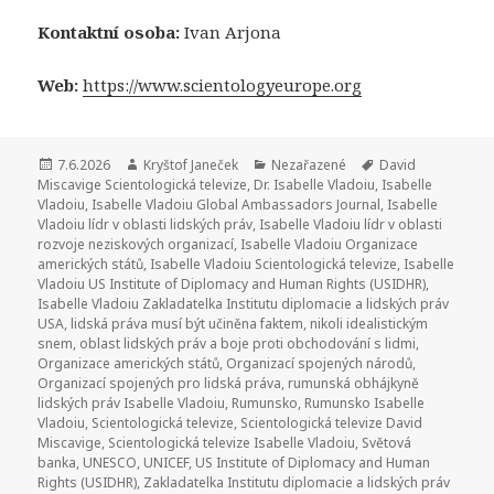
Kontaktní osoba:
Ivan Arjona
Web:
https://www.scientologyeurope.org
Publikováno:
7.6.2026
Autor:
Kryštof Janeček
Rubriky:
Nezařazené
Štítky:
David
Miscavige Scientologická televize
,
Dr. Isabelle Vladoiu
,
Isabelle
Vladoiu
,
Isabelle Vladoiu Global Ambassadors Journal
,
Isabelle
Vladoiu lídr v oblasti lidských práv
,
Isabelle Vladoiu lídr v oblasti
rozvoje neziskových organizací
,
Isabelle Vladoiu Organizace
amerických států
,
Isabelle Vladoiu Scientologická televize
,
Isabelle
Vladoiu US Institute of Diplomacy and Human Rights (USIDHR)
,
Isabelle Vladoiu Zakladatelka Institutu diplomacie a lidských práv
USA
,
lidská práva musí být učiněna faktem
,
nikoli idealistickým
snem
,
oblast lidských práv a boje proti obchodování s lidmi
,
Organizace amerických států
,
Organizací spojených národů
,
Organizací spojených pro lidská práva
,
rumunská obhájkyně
lidských práv Isabelle Vladoiu
,
Rumunsko
,
Rumunsko Isabelle
Vladoiu
,
Scientologická televize
,
Scientologická televize David
Miscavige
,
Scientologická televize Isabelle Vladoiu
,
Světová
banka
,
UNESCO
,
UNICEF
,
US Institute of Diplomacy and Human
Rights (USIDHR)
,
Zakladatelka Institutu diplomacie a lidských práv