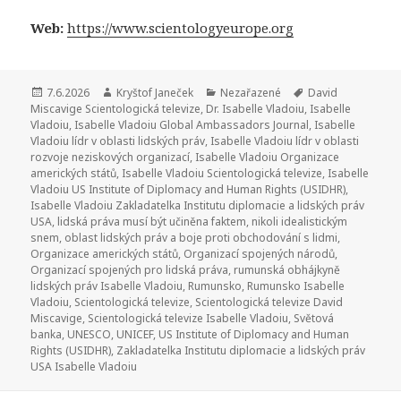
Web:
https://www.scientologyeurope.org
Publikováno:
7.6.2026
Autor:
Kryštof Janeček
Rubriky:
Nezařazené
Štítky:
David
Miscavige Scientologická televize
,
Dr. Isabelle Vladoiu
,
Isabelle
Vladoiu
,
Isabelle Vladoiu Global Ambassadors Journal
,
Isabelle
Vladoiu lídr v oblasti lidských práv
,
Isabelle Vladoiu lídr v oblasti
rozvoje neziskových organizací
,
Isabelle Vladoiu Organizace
amerických států
,
Isabelle Vladoiu Scientologická televize
,
Isabelle
Vladoiu US Institute of Diplomacy and Human Rights (USIDHR)
,
Isabelle Vladoiu Zakladatelka Institutu diplomacie a lidských práv
USA
,
lidská práva musí být učiněna faktem
,
nikoli idealistickým
snem
,
oblast lidských práv a boje proti obchodování s lidmi
,
Organizace amerických států
,
Organizací spojených národů
,
Organizací spojených pro lidská práva
,
rumunská obhájkyně
lidských práv Isabelle Vladoiu
,
Rumunsko
,
Rumunsko Isabelle
Vladoiu
,
Scientologická televize
,
Scientologická televize David
Miscavige
,
Scientologická televize Isabelle Vladoiu
,
Světová
banka
,
UNESCO
,
UNICEF
,
US Institute of Diplomacy and Human
Rights (USIDHR)
,
Zakladatelka Institutu diplomacie a lidských práv
USA Isabelle Vladoiu