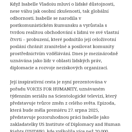
Když Isabelle Vladoiu mluví o lidské důstojnosti,
nese váhu jak osobní zkušenosti, tak globální
odbornosti. Isabelle se narodila v
postkomunistickém Rumunsku a vyrůstala s
tvrdou realitou obchodování s lidmi ve své vlastní
čtvrti – probuzení, které podnítilo její celoživotní
poslání chránit zranitelné a posilovat komunity
prostřednictvím vzdělávání. Dnes je mezinárodně
uznávána jako lídr v oblasti lidských práv,
diplomacie a rozvoje neziskových organizací.
Její inspirativní cesta je nyní prezentována v
pořadu VOICES FOR HUMANITY, uznávaném
týdenním seriálu na Scientologické televizi, který
představuje tvůrce změn z celého světa. Epizoda,
která bude měla premiéru 27. srpna 2025,
představuje pozoruhodnou práci Isabelle jako
zakladatelky US Institute of Diplomacy and Human
Rights (USIDHR), kde vyškolila více než 20 000