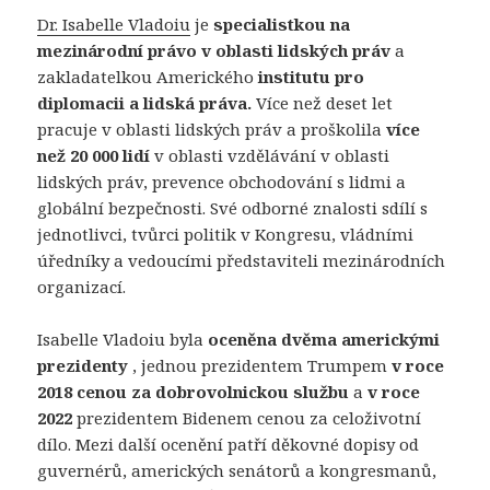
Dr. Isabelle Vladoiu
je
specialistkou na
mezinárodní právo v oblasti lidských práv
a
zakladatelkou Amerického
institutu pro
diplomacii a lidská práva.
Více než deset let
pracuje v oblasti lidských práv a proškolila
více
než 20 000 lidí
v oblasti vzdělávání v oblasti
lidských práv, prevence obchodování s lidmi a
globální bezpečnosti. Své odborné znalosti sdílí s
jednotlivci, tvůrci politik v Kongresu, vládními
úředníky a vedoucími představiteli mezinárodních
organizací.
Isabelle Vladoiu byla
oceněna dvěma americkými
prezidenty
, jednou prezidentem Trumpem
v roce
2018 cenou za dobrovolnickou službu
a
v roce
2022
prezidentem Bidenem cenou za celoživotní
dílo. Mezi další ocenění patří děkovné dopisy od
guvernérů, amerických senátorů a kongresmanů,