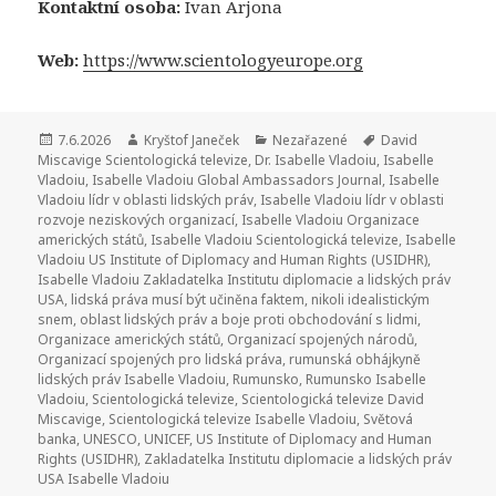
Kontaktní osoba:
Ivan Arjona
Web:
https://www.scientologyeurope.org
Publikováno:
7.6.2026
Autor:
Kryštof Janeček
Rubriky:
Nezařazené
Štítky:
David
Miscavige Scientologická televize
,
Dr. Isabelle Vladoiu
,
Isabelle
Vladoiu
,
Isabelle Vladoiu Global Ambassadors Journal
,
Isabelle
Vladoiu lídr v oblasti lidských práv
,
Isabelle Vladoiu lídr v oblasti
rozvoje neziskových organizací
,
Isabelle Vladoiu Organizace
amerických států
,
Isabelle Vladoiu Scientologická televize
,
Isabelle
Vladoiu US Institute of Diplomacy and Human Rights (USIDHR)
,
Isabelle Vladoiu Zakladatelka Institutu diplomacie a lidských práv
USA
,
lidská práva musí být učiněna faktem
,
nikoli idealistickým
snem
,
oblast lidských práv a boje proti obchodování s lidmi
,
Organizace amerických států
,
Organizací spojených národů
,
Organizací spojených pro lidská práva
,
rumunská obhájkyně
lidských práv Isabelle Vladoiu
,
Rumunsko
,
Rumunsko Isabelle
Vladoiu
,
Scientologická televize
,
Scientologická televize David
Miscavige
,
Scientologická televize Isabelle Vladoiu
,
Světová
banka
,
UNESCO
,
UNICEF
,
US Institute of Diplomacy and Human
Rights (USIDHR)
,
Zakladatelka Institutu diplomacie a lidských práv
USA Isabelle Vladoiu