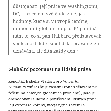
důstojnosti. Její práce ve Washingtonu,
DC, a po celém světě ukazuje, jak
hodnoty, které si v Evropě ceníme,
mohou mít globální dopad. Připomíná
nám to, co si pan Hubbard představoval:
společnost, kde jsou lidská práva nejen
uznávána, ale žita každý den.“
Globální pozornost na lidská práva
Reportáž Isabelle Vladoiu pro
Voices for
Humanity
zdůrazňuje zásadní roli vzdělávání při
řešení naléhavých globálních problémů, jako je
obchodování s lidmi a porušování lidských práv.
Její evropské kořeny, vícejazyčné zázemí a
neúnavná obhajoba z ní činí jedinečný most mezi