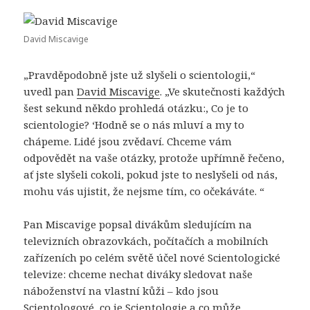
David Miscavige
„Pravděpodobně jste už slyšeli o scientologii,“
uvedl pan
David Miscavige
. „Ve skutečnosti každých
šest sekund někdo prohledá otázku:‚ Co je to
scientologie? ‘Hodně se o nás mluví a my to
chápeme. Lidé jsou zvědaví. Chceme vám
odpovědět na vaše otázky, protože upřímně řečeno,
ať jste slyšeli cokoli, pokud jste to neslyšeli od nás,
mohu vás ujistit, že nejsme tím, co očekáváte. “
Pan Miscavige popsal divákům sledujícím na
televizních obrazovkách, počítačích a mobilních
zařízeních po celém světě účel nové Scientologické
televize: chceme nechat diváky sledovat naše
náboženství na vlastní kůži – kdo jsou
Scientologové, co je Scientologie a co může