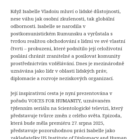
Když Isabelle Vladoiu mluví o lidské důstojnosti,
nese váhu jak osobní zkušenosti, tak globální
odbornosti. Isabelle se narodila v
postkomunistickém Rumunsku a vyrůstala s
tvrdou realitou obchodování s lidmi ve své vlastní
čtvrti – probuzení, které podnítilo její celoživotní
poslání chránit zranitelné a posilovat komunity
prostřednictvím vzdělávání. Dnes je mezinárodně
uznávána jako lídr v oblasti lidských práv,
diplomacie a rozvoje neziskových organizací.
Její inspirativní cesta je nyní prezentována v
pořadu VOICES FOR HUMANITY, uznávaném
týdenním seriálu na Scientologické televizi, který
představuje tvůrce změn z celého světa. Epizoda,
která bude měla premiéru 27. srpna 2025,
představuje pozoruhodnou práci Isabelle jako
zakladatelky US Institute of Diplomacy and Human