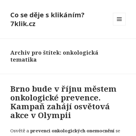
Co se děje s klikáním?
7klik.cz
MENU
A
WIDGETY
Archiv pro štítek: onkologická
tematika
Brno bude v říjnu městem
onkologické prevence.
Kampaň zahájí osvětová
akce v Olympii
Osvětě a
prevenci onkologických onemocnění
se