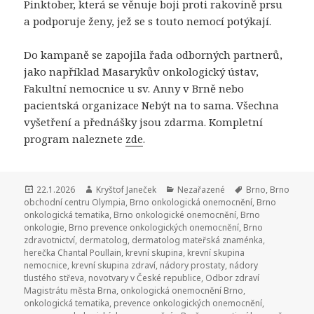
Pinktober, která se věnuje boji proti rakovině prsu
a podporuje ženy, jež se s touto nemocí potýkají.
Do kampaně se zapojila řada odborných partnerů,
jako například Masarykův onkologický ústav,
Fakultní nemocnice u sv. Anny v Brně nebo
pacientská organizace Nebýt na to sama. Všechna
vyšetření a přednášky jsou zdarma. Kompletní
program naleznete
zde
.
Publikováno:
22.1.2026
Autor:
Kryštof Janeček
Rubriky:
Nezařazené
Štítky:
Brno
,
Brno
obchodní centru Olympia
,
Brno onkologická onemocnění
,
Brno
onkologická tematika
,
Brno onkologické onemocnění
,
Brno
onkologie
,
Brno prevence onkologických onemocnění
,
Brno
zdravotnictví
,
dermatolog
,
dermatolog mateřská znaménka
,
herečka Chantal Poullain
,
krevní skupina
,
krevní skupina
nemocnice
,
krevní skupina zdraví
,
nádory prostaty
,
nádory
tlustého střeva
,
novotvary v České republice
,
Odbor zdraví
Magistrátu města Brna
,
onkologická onemocnění Brno
,
onkologická tematika
,
prevence onkologických onemocnění
,