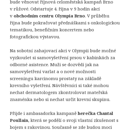
bude věnovat říjnová celoměstská kampaň Brno
v růžové. Odstartuje 4. října v 9 hodin akcí
v
obchodním centru Olympia Brno
. V průběhu
října bude pokračovat přednáškami s onkologickou
tematikou, benefičním koncertem nebo
fotografickou výstavou.
Na sobotní zahajovací akci v Olympii bude možné
vyzkoušet si samovyšetření prsou v kabinkách za
odborné asistence. Muži se dozvědí jak na
samovyšetření varlat a o nové možnosti
screeningu karcinomu prostaty na základě
krevního vyšetření. Návštěvníci si také mohou
nechat dermatologem zkontrolovat mateřská
znaménka nebo si nechat určit krevní skupinu.
Přijde i ambasadorka kampaně
herečka Chantal
Poullain
, která se podělí o svoji vlastní zkušenost s
bojem s rakovinou. Současně se zde budou moci