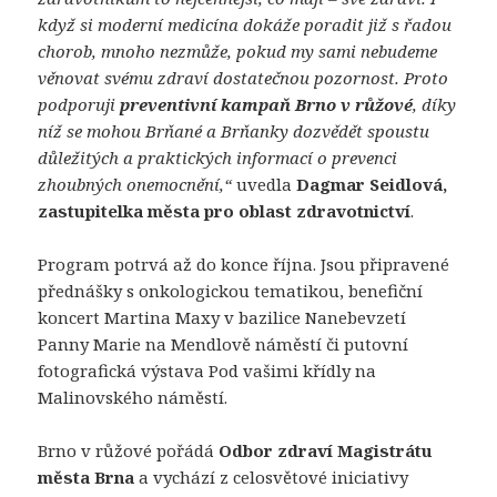
když si moderní medicína dokáže poradit již s řadou
chorob, mnoho nezmůže, pokud my sami nebudeme
věnovat svému zdraví dostatečnou pozornost. Proto
podporuji
preventivní kampaň Brno v růžové
, díky
níž se mohou Brňané a Brňanky dozvědět spoustu
důležitých a praktických informací o prevenci
zhoubných onemocnění,“
uvedla
Dagmar Seidlová,
zastupitelka města pro oblast zdravotnictví
.
Program potrvá až do konce října. Jsou připravené
přednášky s onkologickou tematikou, benefiční
koncert Martina Maxy v bazilice Nanebevzetí
Panny Marie na Mendlově náměstí či putovní
fotografická výstava Pod vašimi křídly na
Malinovského náměstí.
Brno v růžové pořádá
Odbor zdraví Magistrátu
města Brna
a vychází z celosvětové iniciativy