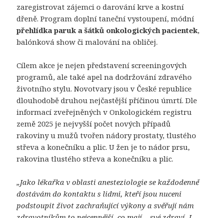
zaregistrovat zájemci o darování krve a kostní
dřeně. Program doplní taneční vystoupení, módní
přehlídka paruk a šátků onkologických pacientek
,
balónková show či malování na obličej.
Cílem akce je nejen představení screeningových
programů, ale také apel na dodržování zdravého
životního stylu. Novotvary jsou v České republice
dlouhodobě druhou nejčastější příčinou úmrtí. Dle
informací zveřejněných v Onkologickém registru
země 2025 je nejvyšší počet nových případů
rakoviny u mužů tvořen nádory prostaty, tlustého
střeva a konečníku a plic. U žen je to nádor prsu,
rakovina tlustého střeva a konečníku a plic.
„Jako
lékařka v oblasti anesteziologie se každodenně
dostávám do kontaktu s lidmi, kteří jsou nuceni
podstoupit život zachraňující výkony a svěřují nám
zdravotníkům to nejcennější, co mají – své zdraví. I