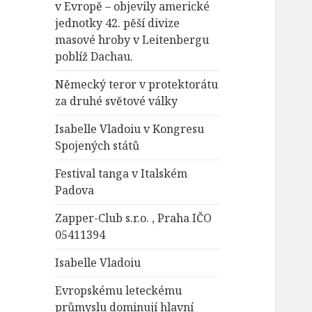
v Evropě – objevily americké
jednotky 42. pěší divize
masové hroby v Leitenbergu
poblíž Dachau.
Německý teror v protektorátu
za druhé světové války
Isabelle Vladoiu v Kongresu
Spojených států
Festival tanga v Italském
Padova
Zapper-Club s.r.o. , Praha IČO
05411394
Isabelle Vladoiu
Evropskému leteckému
průmyslu dominují hlavní