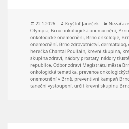
Publikováno:
22.1.2026
Autor:
Kryštof Janeček
Rubriky:
Nezařaz
Olympia
,
Brno onkologická onemocnění
,
Brno
onkologické onemocnění
,
Brno onkologie
,
Brn
onemocnění
,
Brno zdravotnictví
,
dermatolog
,
herečka Chantal Poullain
,
krevní skupina
,
kr
skupina zdraví
,
nádory prostaty
,
nádory tlust
republice
,
Odbor zdraví Magistrátu města Br
onkologická tematika
,
prevence onkologický
onemocnění v Brně
,
preventivní kampaň Brno
taneční vystoupení
,
určit krevní skupinu Brn