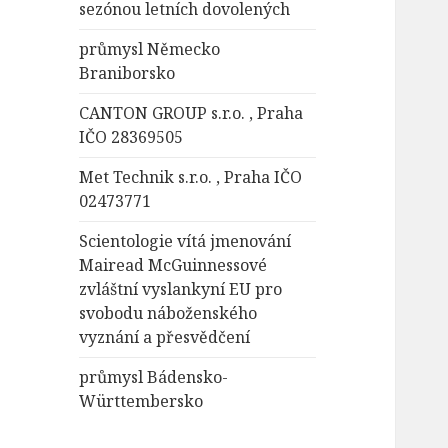
sezónou letních dovolených
průmysl Německo
Braniborsko
CANTON GROUP s.r.o. , Praha
IČO 28369505
Met Technik s.r.o. , Praha IČO
02473771
Scientologie vítá jmenování
Mairead McGuinnessové
zvláštní vyslankyní EU pro
svobodu náboženského
vyznání a přesvědčení
průmysl Bádensko-
Württembersko