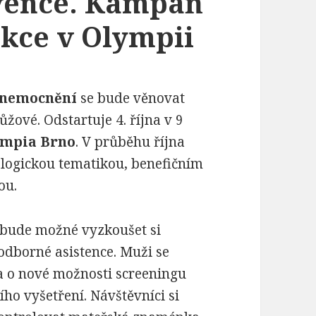
vence. Kampaň
akce v Olympii
onemocnění
se bude věnovat
žové. Odstartuje 4. října v 9
ympia Brno
. V průběhu října
logickou tematikou, benefičním
ou.
 bude možné vyzkoušet si
odborné asistence. Muži se
a o nové možnosti screeningu
ho vyšetření. Návštěvníci si