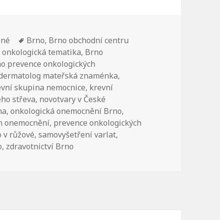
ené
Štítky:
Brno
,
Brno obchodní centru
 onkologická tematika
,
Brno
o prevence onkologických
dermatolog mateřská znaménka
,
evní skupina nemocnice
,
krevní
ého střeva
,
novotvary v České
na
,
onkologická onemocnění Brno
,
ch onemocnění
,
prevence onkologických
 v růžové
,
samovyšetření varlat
,
o
,
zdravotnictví Brno