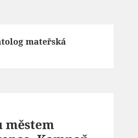
atolog mateřská
nu městem