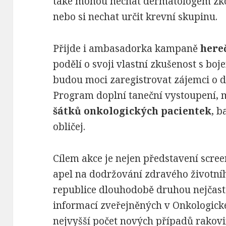
také mohou nechat dermatologem zk
nebo si nechat určit krevní skupinu.
Přijde i ambasadorka kampaně
here
podělí o svoji vlastní zkušenost s bo
budou moci zaregistrovat zájemci o d
Program doplní taneční vystoupení,
šátků onkologických pacientek
, 
obličej.
Cílem akce je nejen představení scre
apel na dodržování zdravého životníh
republice dlouhodobě druhou nejčastě
informací zveřejněných v Onkologick
nejvyšší počet nových případů rakov