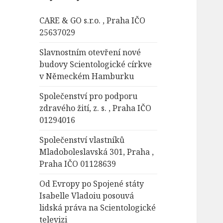
á
CARE & GO s.r.o. , Praha IČO
v
25637029
á
n
Slavnostním otevření nové
í
budovy Scientologické církve
v Německém Hamburku
Společenství pro podporu
zdravého žití, z. s. , Praha IČO
01294016
Společenství vlastníků
Mladoboleslavská 301, Praha ,
Praha IČO 01128639
Od Evropy po Spojené státy
Isabelle Vladoiu posouvá
lidská práva na Scientologické
televizi