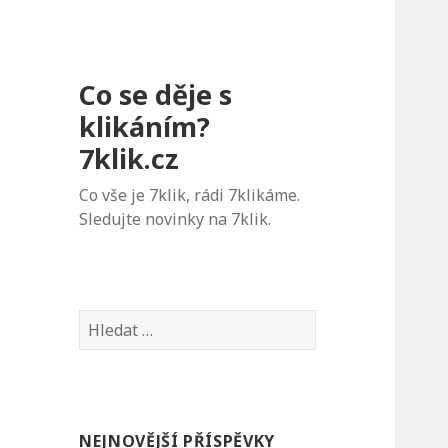
Co se děje s
klikáním?
7klik.cz
Co vše je 7klik, rádi 7klikáme.
Sledujte novinky na 7klik.
V
y
h
l
e
NEJNOVĚJŠÍ PŘÍSPĚVKY
d