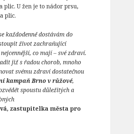
 plic. U žen je to nádor prsu,
 plic.
e se každodenně dostávám do
stoupit život zachraňující
ejcennější, co mají – své zdraví.
adit již s řadou chorob, mnoho
ovat svému zdraví dostatečnou
ní kampaň Brno v růžové
,
zvědět spoustu důležitých a
ubných
á, zastupitelka města pro