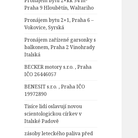
Pronájem bytu 2+kk 54 m²
Praha 9 Hloubětín, Waltariho
Pronájem bytu 2+1, Praha 6 –
Vokovice, Syrská
Pronájem zařízené garsonky s
balkonem, Praha 2 Vinohrady
Italská
BECKER motory s.r.o. , Praha
IČO 26446057
BENESIT s.r.o. , Praha IČO
19972890
Tisíce lidí oslavují novou
scientologickou církev v
Italské Padově
zásoby leteckého paliva před