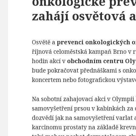
onkologické pre
zahájí osvětová 
Osvětě a
prevenci onkologických 
říjnová celoměstská kampaň Brno v rů
hodin akcí v
obchodním centru Ol
bude pokračovat přednáškami s onko
koncertem nebo fotografickou výstav
Na sobotní zahajovací akci v Olympii
samovyšetření prsou v kabinkách za 
dozvědí jak na samovyšetření varlat 
karcinomu prostaty na základě krevní