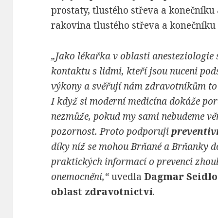
prostaty, tlustého střeva a konečníku a
rakovina tlustého střeva a konečníku a
„Jako
lékařka v oblasti anesteziologi
kontaktu s lidmi, kteří jsou nuceni pod
výkony a svěřují nám zdravotníkům to n
I když si moderní medicína dokáže por
nezmůže, pokud my sami nebudeme věn
pozornost. Proto podporuji
preventiv
díky níž se mohou Brňané a Brňanky do
praktických informací o prevenci zho
onemocnění,“
uvedla
Dagmar Seidlov
oblast zdravotnictví
.