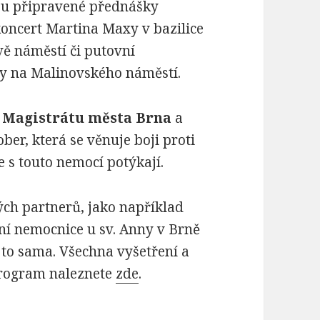
sou připravené přednášky
koncert Martina Maxy v bazilice
ě náměstí či putovní
ly na Malinovského náměstí.
 Magistrátu města Brna
a
ober, která se věnuje boji proti
e s touto nemocí potýkají.
ch partnerů, jako například
ní nemocnice u sv. Anny v Brně
to sama. Všechna vyšetření a
program naleznete
zde
.