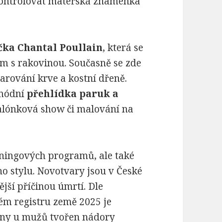
ontrolovat mateřská znaménka
čka Chantal Poullain
, která se
jem s rakovinou. Současně se zde
arování krve a kostní dřeně.
 módní
přehlídka paruk a
balónková show či malování na
eningových programů, ale také
o stylu. Novotvary jsou v České
jší příčinou úmrtí. Dle
ém registru země 2025 je
iny u mužů tvořen nádory