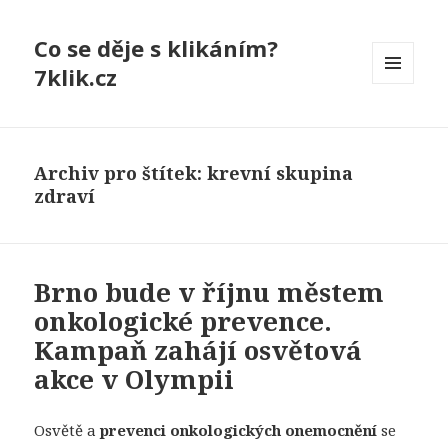
Co se děje s klikáním?
7klik.cz
MENU
A
WIDGETY
Archiv pro štítek: krevní skupina
zdraví
Brno bude v říjnu městem
onkologické prevence.
Kampaň zahájí osvětová
akce v Olympii
Osvětě a
prevenci onkologických onemocnění
se