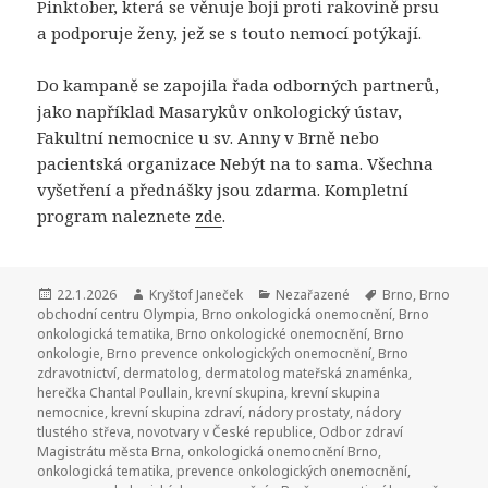
Pinktober, která se věnuje boji proti rakovině prsu
a podporuje ženy, jež se s touto nemocí potýkají.
Do kampaně se zapojila řada odborných partnerů,
jako například Masarykův onkologický ústav,
Fakultní nemocnice u sv. Anny v Brně nebo
pacientská organizace Nebýt na to sama. Všechna
vyšetření a přednášky jsou zdarma. Kompletní
program naleznete
zde
.
Publikováno:
22.1.2026
Autor:
Kryštof Janeček
Rubriky:
Nezařazené
Štítky:
Brno
,
Brno
obchodní centru Olympia
,
Brno onkologická onemocnění
,
Brno
onkologická tematika
,
Brno onkologické onemocnění
,
Brno
onkologie
,
Brno prevence onkologických onemocnění
,
Brno
zdravotnictví
,
dermatolog
,
dermatolog mateřská znaménka
,
herečka Chantal Poullain
,
krevní skupina
,
krevní skupina
nemocnice
,
krevní skupina zdraví
,
nádory prostaty
,
nádory
tlustého střeva
,
novotvary v České republice
,
Odbor zdraví
Magistrátu města Brna
,
onkologická onemocnění Brno
,
onkologická tematika
,
prevence onkologických onemocnění
,