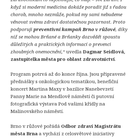
když si moderní medicína dokáže poradit již s řadou
chorob, mnoho nezmůže, pokud my sami nebudeme
věnovat svému zdraví dostatečnou pozornost. Proto
podporuji
preventivní kampaň Brno v růžové
, díky
níž se mohou Brňané a Brňanky dozvědět spoustu
důležitých a praktických informací o prevenci
zhoubných onemocnění,“
uvedla
Dagmar Seidlová,
zastupitelka města pro oblast zdravotnictví
.
Program potrvá až do konce října. Jsou připravené
přednášky s onkologickou tematikou, benefiční
koncert Martina Maxy v bazilice Nanebevzetí
Panny Marie na Mendlově náměstí či putovní
fotografická výstava Pod vašimi křídly na
Malinovského náměstí.
Brno v růžové pořádá
Odbor zdraví Magistrátu
města Brna
a vychází z celosvětové iniciativy