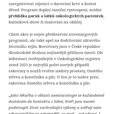
zaregistrovat zájemci o darování krve a kostní
dřeně. Program doplní taneční vystoupení, módní
přehlídka paruk a šátků onkologických pacientek
,
balónková show či malování na obličej.
Cílem akce je nejen představení screeningových
programů, ale také apel na dodržování zdravého
životního stylu. Novotvary jsou v České republice
dlouhodobě druhou nejčastější příčinou úmrtí. Dle
informací zveřejněných v Onkologickém registru
země 2025 je nejvyšší počet nových případů
rakoviny u mužů tvořen nádory prostaty, tlustého
střeva a konečníku a plic. U žen je to nádor prsu,
rakovina tlustého střeva a konečníku a plic.
„Jako
lékařka v oblasti anesteziologie se každodenně
dostávám do kontaktu s lidmi, kteří jsou nuceni
podstoupit život zachraňující výkony a svěřují nám
zdravotníkům to nejcennější, co mají – své zdraví. I