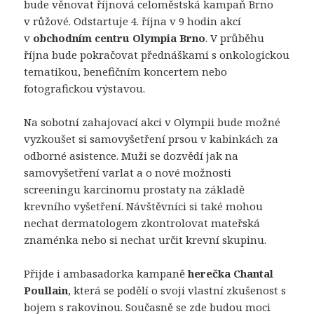
bude věnovat říjnová celoměstská kampaň Brno
v růžové. Odstartuje 4. října v 9 hodin akcí
v
obchodním centru Olympia Brno
. V průběhu
října bude pokračovat přednáškami s onkologickou
tematikou, benefičním koncertem nebo
fotografickou výstavou.
Na sobotní zahajovací akci v Olympii bude možné
vyzkoušet si samovyšetření prsou v kabinkách za
odborné asistence. Muži se dozvědí jak na
samovyšetření varlat a o nové možnosti
screeningu karcinomu prostaty na základě
krevního vyšetření. Návštěvníci si také mohou
nechat dermatologem zkontrolovat mateřská
znaménka nebo si nechat určit krevní skupinu.
Přijde i ambasadorka kampaně
herečka Chantal
Poullain
, která se podělí o svoji vlastní zkušenost s
bojem s rakovinou. Současně se zde budou moci