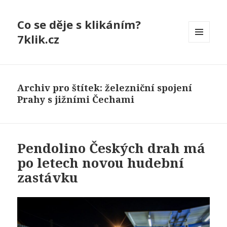
Co se děje s klikáním?
7klik.cz
MENU
A
WIDGETY
Archiv pro štítek: železniční spojení
Prahy s jižními Čechami
Pendolino Českých drah má
po letech novou hudební
zastávku