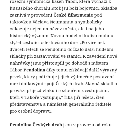
rozezní symfonická báseň Tábor, která vychází z
husitského chorálu Ktož jsú boží bojovníci. Skladba
zaznívá v provedení
České filharmonie
pod
taktovkou Václava Neumanna a symbolicky
odkazuje nejen na název města, ale i na jeho
historický význam. Novou hudební kulisu mohou
slyšet cestující ode dnešního dne. „Po více než
dvaceti letech se Pendolino dočkalo další hudební
skladby při zastavování ve stanici. K zavedení nové
nahrávky jsme přistoupili po dohodě s městem
Tábor.
Pendolina
díky tomu získávají další výrazný
prvek, který podtrhuje jejich výjimečné postavení
mezi dálkovými spoji Českých drah. Slavná skladba
provází příjezd vlaku i rozloučení s cestujícími,
kteří v Táboře vystupují,“ říká Jiří Ješeta, člen
představenstva a náměstek generálního ředitele
pro osobní dopravu.
Pendolina Českých drah
jsou v provozu od roku