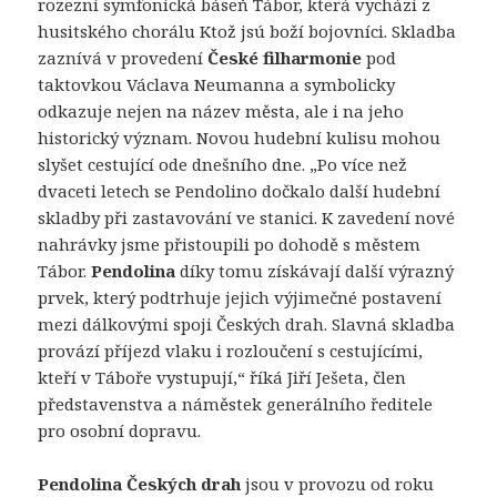
rozezní symfonická báseň Tábor, která vychází z
husitského chorálu Ktož jsú boží bojovníci. Skladba
zaznívá v provedení
České filharmonie
pod
taktovkou Václava Neumanna a symbolicky
odkazuje nejen na název města, ale i na jeho
historický význam. Novou hudební kulisu mohou
slyšet cestující ode dnešního dne. „Po více než
dvaceti letech se Pendolino dočkalo další hudební
skladby při zastavování ve stanici. K zavedení nové
nahrávky jsme přistoupili po dohodě s městem
Tábor.
Pendolina
díky tomu získávají další výrazný
prvek, který podtrhuje jejich výjimečné postavení
mezi dálkovými spoji Českých drah. Slavná skladba
provází příjezd vlaku i rozloučení s cestujícími,
kteří v Táboře vystupují,“ říká Jiří Ješeta, člen
představenstva a náměstek generálního ředitele
pro osobní dopravu.
Pendolina Českých drah
jsou v provozu od roku