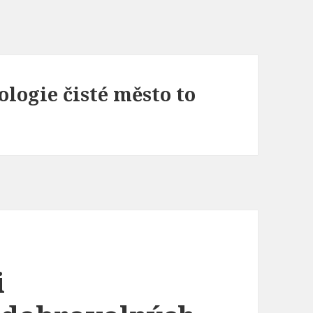
ologie čisté město to
i