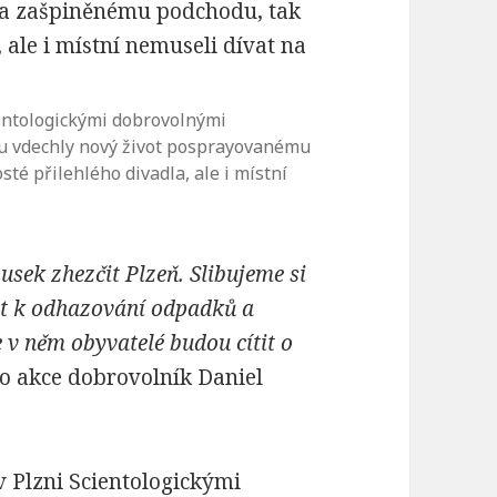
ientologickými dobrovolnými
ru vdechly nový život posprayovanému
té přilehlého divadla, ale i místní
ek zhezčit Plzeň. Slibujeme si
at k odhazování odpadků
a
e v něm obyvatel
é
budou cítit o
o akce dobrovolník Daniel