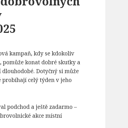
h dobrovolných
y
025
ková kampaň, kdy se kdokoliv
, pomůže konat dobré skutky a
ví dlouhodobé. Dotyčný si může
 probíhají celý týden v jeho
al podchod a ještě zadarmo –
brovolnické akce místní