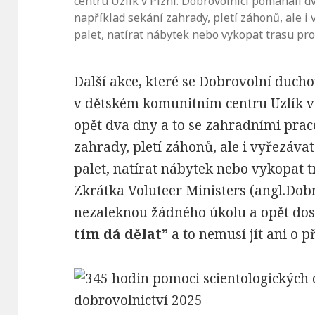
centru Uzlík v Plzni. Dobrovolníci pomáhali d
například sekání zahrady, pletí záhonů, ale i 
palet, natírat nábytek nebo vykopat trasu pro
Další akce, které se Dobrovolní duch
v dětském komunitním centru Uzlík 
opět dva dny a to se zahradními prac
zahrady, pletí záhonů, ale i vyřezávat
palet, natírat nábytek nebo vykopat 
Zkrátka Voluteer Ministers (angl.Dob
nezaleknou žádného úkolu a opět dos
tím dá dělat”
a to nemusí jít ani o p