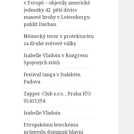
v Evropě – objevily americké
jednotky 42. pěší divize
masové hroby v Leitenbergu
poblíž Dachau.
Německý teror v protektorátu
za druhé světové války
Isabelle Vladoiu v Kongresu
Spojených států
Festival tanga v Italském
Padova
Zapper-Club s.r.o. , Praha IČO
05411394
Isabelle Vladoiu
Evropskému leteckému
průmyslu dominují hlavní