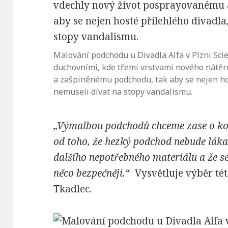
Malování podchodu u Divadla Alfa v Plzni Sc
duchovními, kde třemi vrstvami nového nátě
a zašpiněnému podchodu, tak aby se nejen hos
nemuseli dívat na stopy vandalismu.
„Výmalbou podchodů chceme zase o kous
od toho, že hezký podchod nebude lák
dal
šího nepotřebn
é
ho materiá
lu a
že s
něco bezpečněji.
“
Vysvětluje výběr tét
Tkadlec.