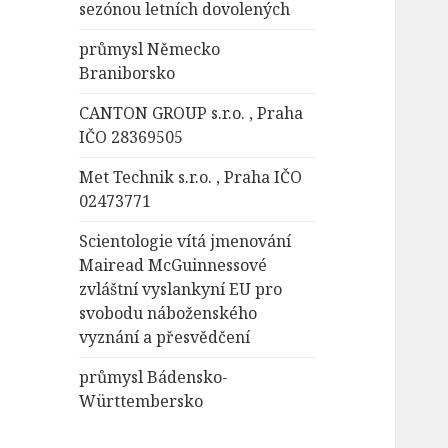
sezónou letních dovolených
průmysl Německo
Braniborsko
CANTON GROUP s.r.o. , Praha
IČO 28369505
Met Technik s.r.o. , Praha IČO
02473771
Scientologie vítá jmenování
Mairead McGuinnessové
zvláštní vyslankyní EU pro
svobodu náboženského
vyznání a přesvědčení
průmysl Bádensko-
Württembersko