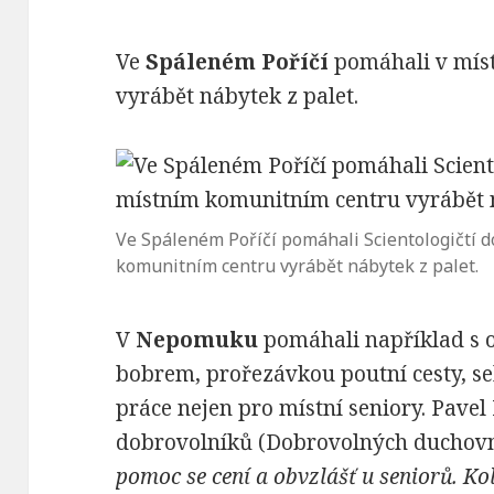
Ve
Spálen
é
m Po
říčí
pomáhali v mís
vyrábět nábytek z palet.
Ve Spáleném Poříčí pomáhali Scientologičtí 
komunitním centru vyrábět nábytek z palet.
V
Nepomuku
pomáhali například s
bobrem, prořezávkou poutní cesty, se
práce nejen pro místní seniory. Pave
dobrovolníků (Dobrovolných duchovn
pomoc se cení a obvzlášť u seniorů. Kol