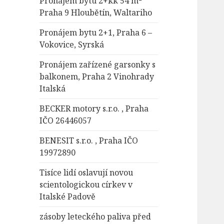
Pronájem bytu 2+kk 54 m²
Praha 9 Hloubětín, Waltariho
Pronájem bytu 2+1, Praha 6 –
Vokovice, Syrská
Pronájem zařízené garsonky s
balkonem, Praha 2 Vinohrady
Italská
BECKER motory s.r.o. , Praha
IČO 26446057
BENESIT s.r.o. , Praha IČO
19972890
Tisíce lidí oslavují novou
scientologickou církev v
Italské Padově
zásoby leteckého paliva před