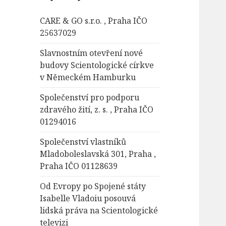
á
CARE & GO s.r.o. , Praha IČO
v
25637029
á
n
Slavnostním otevření nové
í
budovy Scientologické církve
v Německém Hamburku
Společenství pro podporu
zdravého žití, z. s. , Praha IČO
01294016
Společenství vlastníků
Mladoboleslavská 301, Praha ,
Praha IČO 01128639
Od Evropy po Spojené státy
Isabelle Vladoiu posouvá
lidská práva na Scientologické
televizi