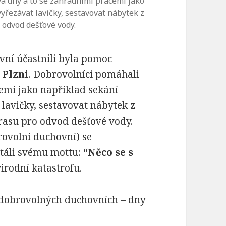
va dny a to se zahradními pracemi jako
vyřezávat lavičky, sestavovat nábytek z
 odvod dešťové vody.
ovní účastnili byla pomoc
v
Plzni
. Dobrovolníci pomáhali
emi jako například sekání
 lavičky, sestavovat nábytek z
trasu pro odvod dešťové vody.
rovolní duchovní) se
táli svému mottu:
“Něco se s
řirodní katastrofu.