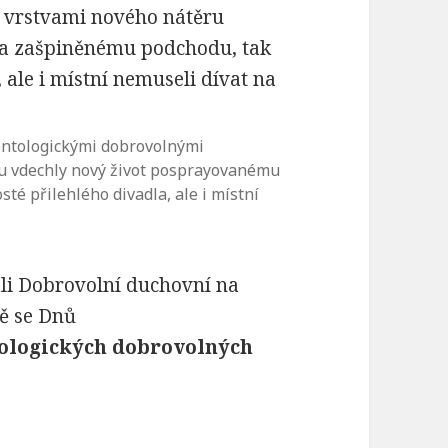
ientologickými dobrovolnými
ru vdechly nový život posprayovanému
té přilehlého divadla, ale i místní
ali Dobrovolní duchovní na
vě se Dnů
tologických dobrovolných