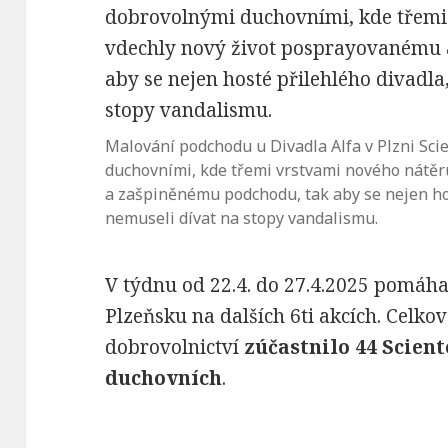
Malování podchodu u Divadla Alfa v Plzni Sc
duchovními, kde třemi vrstvami nového nátě
a zašpiněnému podchodu, tak aby se nejen hos
nemuseli dívat na stopy vandalismu.
V týdnu od 22.4. do 27.4.2025 pomáh
Plzeňsku na dalších 6ti akcích. Celko
dobrovolnictví
zúčastnilo 44 Scien
duchovních
.