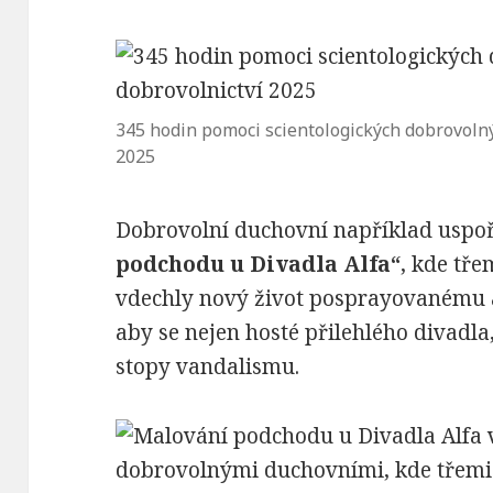
345 hodin pomoci scientologických dobrovoln
2025
Dobrovolní duchovní například uspoř
podchodu u Divadla Alfa
“
, kde tř
vdechly nový život posprayovanému 
aby se nejen hosté přilehlého divadla,
stopy vandalismu.