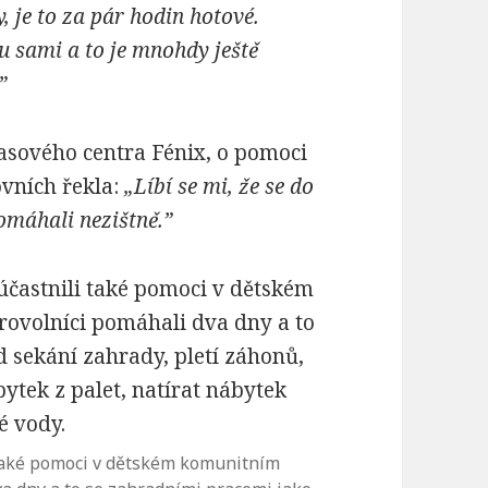
, je to za pár hodin hotové.
ou sami a to je mnohdy ještě
”
asového centra Fénix, o pomoci
vních řekla:
„
Líbí se mi, že se do
omáhali nezištně.”
i také pomoci v dětském komunitním