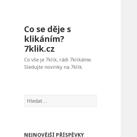
Co se děje s
klikáním?
7klik.cz
Co vše je 7klik, rádi 7klikáme.
Sledujte novinky na 7klik.
V
y
h
l
e
NEJNOVĚJŠÍ PŘÍSPĚVKY
d