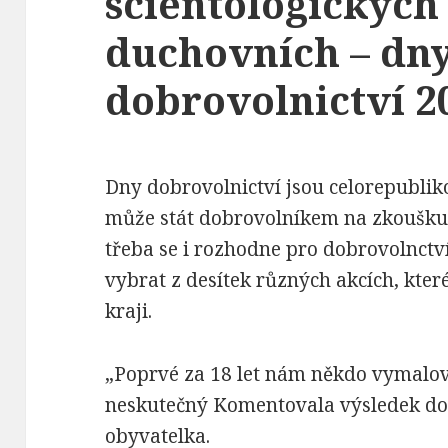
scientologickýc
duchovních – dn
dobrovolnictví 2
Dny dobrovolnictví jsou celorepubli
může stát dobrovolníkem na zkoušku
třeba se i rozhodne pro dobrovolnct
vybrat z desítek různých akcích, které
kraji.
„Poprvé za 18 let nám někdo vymalov
neskutečný Komentovala výsledek do
obyvatelka.