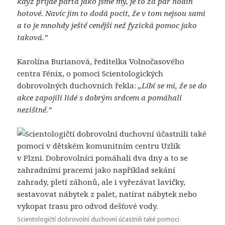
když přijde parta jako jsme my, je to za pár hodin
hotové. Navíc jim to dodá pocit, že v tom nejsou sami
a to je mnohdy ještě cenější než fyzická pomoc jako
taková.”
Karolína Burianová, ředitelka Volnočasového
centra Fénix, o pomoci Scientologických
dobrovolných duchovních řekla:
„
Líbí se mi, že se do
akce zapojili lidé s dobrým srdcem a pomáhali
nezištně.”
Scientologičtí dobrovolní duchovní účastnili také pomoci