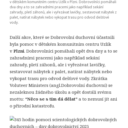
v dětském komunitním centru Uzlík v Plzni. Dobrovolníci pomáhali
dva dny a to se zahradními pracemi jako například sekání
zahrady, pletí záhonů, ale i vyřezávat lavičky, sestavovat nábytek z
palet, natírat nábytek nebo vykopat trasu pro odvod dešťové
vody.
Další akce, které se Dobrovolní duchovní účastnili
byla pomoc v dětském komunitním centru Uzlík
v
Plzni
. Dobrovolníci pomáhali opět dva dny a to se
zahradními pracemi jako například sekání
zahrady, pletí záhonů, ale i vyřezávat lavičky,
sestavovat nábytek z palet, natírat nábytek nebo
vykopat trasu pro odvod dešťové vody. Zkrátka
Voluteer Ministers (angl.Dobrovolní duchovní) se
nezaleknou žádného úkolu a opět dostáli svému
mottu:
“Něco se s tím dá dělat”
a to nemusí jít ani
o přirodní katastrofu.