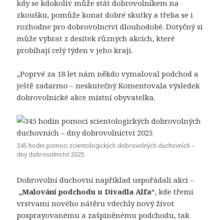
kdy se kdokoliv může stát dobrovolníkem na
zkoušku, pomůže konat dobré skutky a třeba se i
rozhodne pro dobrovolnctví dlouhodobé. Dotyčný si
může vybrat z desítek různých akcích, které
probíhají celý týden v jeho kraji.
„Poprvé za 18 let nám někdo vymaloval podchod a
ještě zadarmo – neskutečný Komentovala výsledek
dobrovolnické akce místní obyvatelka.
345 hodin pomoci scientologických dobrovolných duchovních –
dny dobrovolnictví 2025
Dobrovolní duchovní například uspořádali akci –
„Malování podchodu u Divadla Alfa
“
, kde třemi
vrstvami nového nátěru vdechly nový život
posprayovanému a zašpiněnému podchodu, tak