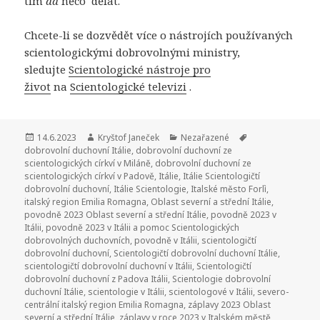
tím
dá
něco dělat.
Chcete-li se dozvědět více o nástrojích používaných
scientologickými dobrovolnými ministry,
sledujte
Scientologické nástroje pro
život
na
Scientologické televizi
.
Publikováno:
14.6.2023
Autor:
Kryštof Janeček
Rubriky:
Nezařazené
Štítky:
dobrovolní duchovní Itálie
,
dobrovolní duchovní ze
scientologických církví v Miláně
,
dobrovolní duchovní ze
scientologických církví v Padově
,
Itálie
,
Itálie Scientologičtí
dobrovolní duchovní
,
Itálie Scientologie
,
Italské město Forlì
,
italský region Emilia Romagna
,
Oblast severní a střední Itálie
,
povodně 2023 Oblast severní a střední Itálie
,
povodně 2023 v
Itálii
,
povodně 2023 v Itálii a pomoc Scientologických
dobrovolných duchovních
,
povodně v Itálii
,
scientologičtí
dobrovolní duchovní
,
Scientologičtí dobrovolní duchovní Itálie
,
scientologičtí dobrovolní duchovní v Itálii
,
Scientologičtí
dobrovolní duchovní z Padova Itálii
,
Scientologie dobrovolní
duchovní Itálie
,
scientologie v Itálii
,
scientologové v Itálii
,
severo-
centrální italský region Emilia Romagna
,
záplavy 2023 Oblast
severní a střední Itálie
,
záplavy v roce 2023 v Italském městě