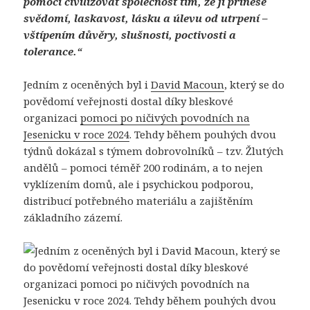
pomoci civilizovat společnost tím, že jí přinese
svědomí, laskavost, lásku a úlevu od utrpení –
vštípením důvěry, slušnosti, poctivosti a
tolerance.
“
Jedním z oceněných byl i
David Macoun
, který se do
povědomí veřejnosti dostal díky bleskové
organizaci
pomoci po ničivých povodních na
Jesenicku v roce 2024
. Tehdy během pouhých dvou
týdnů dokázal s týmem dobrovolníků – tzv. Žlutých
andělů – pomoci téměř 200 rodinám, a to nejen
vyklízením domů, ale i psychickou podporou,
distribucí potřebného materiálu a zajištěním
základního zázemí.