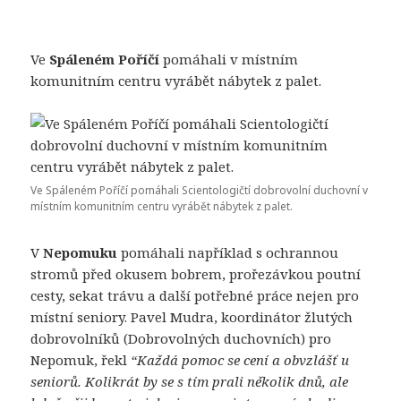
Ve
Spálen
é
m Po
říčí
pomáhali v místním
komunitním centru vyrábět nábytek z palet.
Ve Spáleném Poříčí pomáhali Scientologičtí dobrovolní duchovní v
místním komunitním centru vyrábět nábytek z palet.
V
Nepomuku
pomáhali například s ochrannou
stromů před okusem bobrem, prořezávkou poutní
cesty, sekat trávu a další potřebné práce nejen pro
místní seniory. Pavel Mudra, koordinátor žlutých
dobrovolníků (Dobrovolných duchovních) pro
Nepomuk, řekl
“Každá pomoc se cení a obvzlášť u
seniorů. Kolikrát by se s tím prali několik dnů, ale