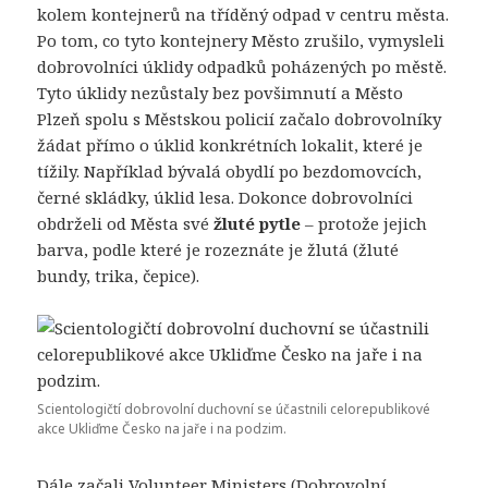
kolem kontejnerů na tříděný odpad v centru města.
Po tom, co tyto kontejnery Město zrušilo, vymysleli
dobrovolníci úklidy odpadků poházených po městě.
Tyto úklidy nezůstaly bez povšimnutí a Město
Plzeň spolu s Městskou policií začalo dobrovolníky
žádat přímo o úklid konkrétních lokalit, které je
tížily. Například bývalá obydlí po bezdomovcích,
černé skládky, úklid lesa. Dokonce dobrovolníci
obdrželi od Města své
žluté pytle
– protože jejich
barva, podle které je rozeznáte je žlutá (žluté
bundy, trika, čepice).
Scientologičtí dobrovolní duchovní se účastnili celorepublikové
akce Ukliďme Česko na jaře i na podzim.
Dále začali Volunteer Ministers (Dobrovolní