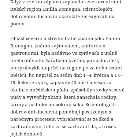
Když v květnu záplava zaplavila severo-centrální
italský region Emilia Romagna, scientologičtí
dobrovolní duchovní okamžitě zareagovali na
pomoc
Oblast severní a střední Itálie známá jako Emilia
Romagna, známá svým vínem, kulturou a
gastronomií, byla nedávno ve zprávách z úplně
jiného důvodu. Začátkem května, po suchu, déšť,
který obvykle napršel na region po za dobu sedmi
měsíců, ho napršel za sedm dní: 1.–4. května a 17.–
19. Řeky se vylily, zaplavily 43 měst a vesnic a
okolní zemědělskou půdu, způsobily stovky sesuvů
půdy a vytvořily zkázu, která zanechala rodiny,
farmy a podniky na pokraji šoku. Scientologičtí
dobrovolní duchovní pomáhají postiženým s
náročným procesem vyhrabávání se ze škod a
zachraňování, toho co se zachránit dá, z trosek
jejich domovů.