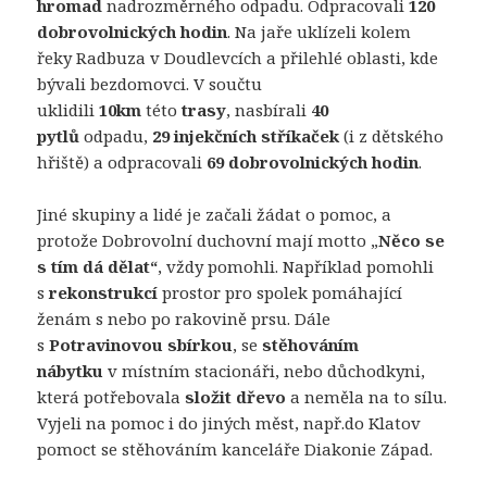
hromad
nadrozměrného odpadu. Odpracovali
120
dobrovolnických hodin
. Na jaře uklízeli kolem
řeky Radbuza v Doudlevcích a přilehlé oblasti, kde
bývali bezdomovci. V součtu
uklidili
10km
této
trasy
, nasbírali
40
pytlů
odpadu,
29 injekčních stříkaček
(i z dětského
hřiště) a odpracovali
69 dobrovolnických hodin
.
Jiné skupiny a lidé je začali žádat o pomoc, a
protože Dobrovolní duchovní mají motto „
Něco se
s tím dá dělat“
, vždy pomohli. Například pomohli
s
rekonstrukcí
prostor pro spolek pomáhající
ženám s nebo po rakovině prsu. Dále
s
Potravinovou sbírkou
, se
stěhováním
nábytku
v místním stacionáři, nebo důchodkyni,
která potřebovala
složit dřevo
a neměla na to sílu.
Vyjeli na pomoc i do jiných měst, např.do Klatov
pomoct se stěhováním kanceláře Diakonie Západ.