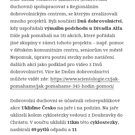
duchovní) spolupracovat s Regionálním
dobrovolnickým centrem, se kterým zrealizovali
mnoho projektů. Byli součástí
Dnů dobrovolnictví
,
kdy uspořádali
výmalbu podchodu u Divadla Alfa
.
Dále pak pomáhali na 5ti akcích, které pořádali
jiné skupiny v rámci tohoto projektu – např. pomoc
v dětském komunitním centru, seniorům ve městě
Nepomuk, úpravu poutní stezky nebo natáčení
dalších akcí jako podklad pro video z Dnů
dobrovolnictví. Více ke Dnům dobrovolnictví
můžete vidět zde:
https://www.scientologie.cz/jak-
pomahame/jak-pomahame-345-hodin-pomoci/
Dobrovolní duchovní se účastnili celorepublikové
akce
Ukliďme Česko
na jaře i na podzim. Na jaře
uklízeli kolem cyklostezky vedoucí z Doubravky do
Chrástu. V součtu uklidili
11km
této
cyklostezky
,
nasbírali
69 pytlů
odpadu a
11