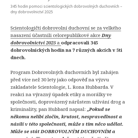
345 hodin pomoci scientologických dobrovolných duchovních –
dny dobrovolnictví 2025
Scientologičtí dobrovolní duchovní se za velkého
nasazení účastnili celorepublikové akce
Dny
dobrovolnictví
2025
a
odpracovali 345
dobrovolnických hodin na 7 různých akcích v 5ti
dnech.
Program Dobrovolných duchovních byl zahájen
před více než 30 lety jako odpověď na výzvu
zakladatele Scientologie, L. Rona Hubbarda. V
reakci na výrazný úpadek etiky a morálky ve
společnosti, doprovázený nárůstem užívání drog a
kriminality, pan Hubbard napsal:
„Pokud se
někomu nelíbí zločin, krutost, nespravedlnost a
násilí v t
é
to společnosti, může s tím ně
co ud
ělat.
Může se stá
t DOBROVOLN
Ý
M DUCHOVN
ÍM a