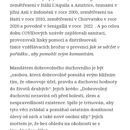
zemětřesení v Itálii L’Aquila a Amitrice, tsunami v
jižní Asii v Indonésii v roce 2005, zemětřesení na
Haiti v roce 2010, zemětřesení v Chorvatsku v roce
2020 a povodně v Senigallii v roce 2022 . A po celou
dobu COVIDových uzávěr zajišťovali sanitaci,
provozovali linky pomoci a distribuovali
tisíce vzdělávacích brožur o prevenci
Jak se udržet v
pořádku , aby pomohli svým komunitám.
Mandátem dobrovolného duchovního je být
„osobou, která dobrovolně pomáhá svým bližním
tím, že obnovuje účel, pravdu a duchovní hodnoty
do životů druhých“. Jejich krédo: „Dobrovolný
duchovní nezavírá oči před bolestí, zlem a
nespravedlností existence. Spíše je trénován, aby
tyto věci zvládal a pomáhal ostatním dosáhnout
úlevy od nich a také nové osobní síly.“ Jejich
mottem je, že bez ohledu na okolnosti se s