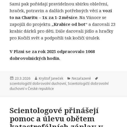
Sami pak pořádají pravidelnou sbírku oblečení,
hraček, potravin a dalších potřebných věcí a
vozí
to na Charitu – 1x za 1-2 měsíce
. Na Vánoce se
zapojili do projektu „
Krabice od bot
“ a darovali 23
krabic dárků pro děti. Dále darovali jídlo a hračky
pro Kočičí svět a podpořili tak kočičí útulek.
V Plzni se za rok 2025 odpracovalo 1068
dobrovolnických hodin
.
Publikováno:
23.3.2026
Autor:
Kryštof Janeček
Rubriky:
Nezařazené
Štítky:
scientologičtí dobrovolní duchovní
,
Scientologičtí dobrovolní
duchovní v České republice
Scientologové přinášejí
pomoc a úlevu obětem
katastrofálních záplav v