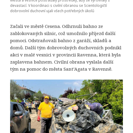
Města a vesnice postrádaly prostředky, aby se vyrovnaly s
devastací. V koordinaci s civilní obranou se Scientologičtí
dobrovolní duchovní ujali všech potřebných úkolů
Začali ve městě Cesena. Odhrnuli bahno ze
zablokovaných silnic, což umožnilo příjezd další
pomoci. Odstraňovali bahno z garáží, skladů a
domů. Další tým dobrovolných duchovních podnikl
akci v malé vesnici v provincii Ravenna, která byla
zaplavena bahnem. Civilní obrana vyslala další
tým na pomoc do města Sant’Agata v Ravenně.