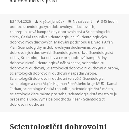
dobrovolnictví v praxi.
Publikováno:
17.4.2026
Autor:
Kryštof Janeček
Rubriky:
Nezařazené
Štítky:
345 hodin
pomoci scientologických dobrovolných duchovních
,
celorepubliková kampaň dny dobrovolnictví a Scientologická
církev
,
Česká republika Scientologie
,
hnutí Scientologických
dobrovolných duchovních
,
Malování podchodu u Divadla Alfa v
Plzni Scientologickými dobrovolnými duchovními
,
program
dobrovolných duchovních Scientologické církve
,
Scientologická
církev
,
Scientologická církev a celorepubliková kampaň dny
dobrovolnictví
,
Scientologické náboženství
,
scientologičtí
dobrovolní duchovní
,
Scientologičtí dobrovolní duchovní v Evropě
,
Scientologičtí dobrovolní duchovní v západní Evropě
,
Scientologičtí dobrovolní duchovní ve světě
,
Scientologie
,
scientologie a cena Maják Hejtman Plzeňského kraje MUDr. Kamal
Farhan
,
scientologie Česká republika
,
scientologie čisté město
,
scientologie čisté město pro sebe
,
scientologie čisté město to je
přece moje ulice
,
Výmalba podchodů Plzeň - Scientologičtí
dobrovolní duchovní
Scientologičtí dobrovolní