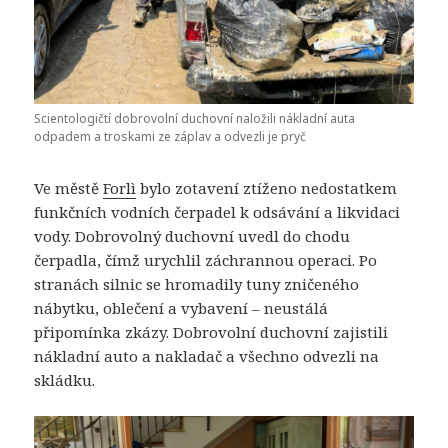
Scientologičtí dobrovolní duchovní naložili nákladní auta
odpadem a troskami ze záplav a odvezli je pryč
Ve městě
Forlì
bylo zotavení ztíženo nedostatkem
funkčních vodních čerpadel k odsávání a likvidaci
vody. Dobrovolný duchovní uvedl do chodu
čerpadla, čímž urychlil záchrannou operaci. Po
stranách silnic se hromadily tuny zničeného
nábytku, oblečení a vybavení – neustálá
připomínka zkázy. Dobrovolní duchovní zajistili
nákladní auto a nakladač a všechno odvezli na
skládku.