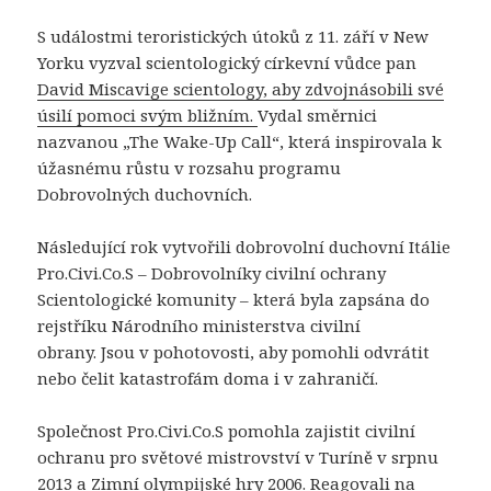
S událostmi teroristických útoků z 11. září v New
Yorku vyzval scientologický církevní vůdce pan
David Miscavige scientology, aby zdvojnásobili své
úsilí pomoci svým bližním.
Vydal směrnici
nazvanou „The Wake-Up Call“, která inspirovala k
úžasnému růstu v rozsahu programu
Dobrovolných duchovních.
Následující rok vytvořili dobrovolní duchovní Itálie
Pro.Civi.Co.S – Dobrovolníky civilní ochrany
Scientologické komunity – která byla zapsána do
rejstříku Národního ministerstva civilní
obrany. Jsou v pohotovosti, aby pomohli odvrátit
nebo čelit katastrofám doma i v zahraničí.
Společnost Pro.Civi.Co.S pomohla zajistit civilní
ochranu pro světové mistrovství v Turíně v srpnu
2013 a Zimní olympijské hry 2006. Reagovali na