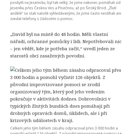
poskytli na Jesenicku, byl tak velký, že jsme nakonec pomáhali od
Jeseníku přes Českou Ves a Písečnou, až po Široký Brod. „Žlutí
andělé“ se stali natolik vyhledávanými, že jsme často nestíhali ani
zvedat telefony s žádostmi o pomoc.
„David byl na místě do 48 hodin. Měli vlastní
nářadí, ochranné pomůcky i lidi. Nepotřebovali nic
– jen vědět, kde je potřeba začít,“ uvedl jeden ze
starostů obcí zasažených povodní.
Celkem jeho tým během zásahu odpracoval přes 3 000 hodin a
pomohl vyčistit 126 objektů. Z původní improvizované pomoci se