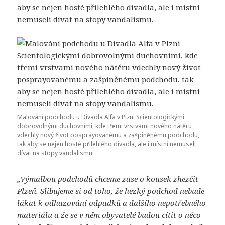
aby se nejen hosté přilehlého divadla, ale i místní
nemuseli dívat na stopy vandalismu.
Malování podchodu u Divadla Alfa v Plzni Scientologickými
dobrovolnými duchovními, kde třemi vrstvami nového nátěru
vdechly nový život posprayovanému a zašpiněnému podchodu,
tak aby se nejen hosté přilehlého divadla, ale i místní nemuseli
dívat na stopy vandalismu.
„Výmalbou podchodů chceme zase o kousek zhezčit
Plzeň. Slibujeme si od toho, že hezký podchod nebude
lákat k odhazování odpadků
a dal
šího nepotřebn
é
ho
materiá
lu a
že se v něm obyvatel
é
budou cítit o něco