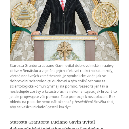
Starosta Grantorta Luciano Gavin uvítal dobrovolnické iniciativy
církve v Benátsku a zejména jejich efektivní reakci na katastrofy,
včetně nedávných zemětřesení: „Je symbolické vidět, jak se
dobrovolní scientologičtí duchovní a tým civilní ochrany ze
scientologické komunity vrhají na pomoc. Nesedíte jen tak a
nesledujete zprávy o katastrofách a nekomentujete, jak hrozné to
je, ale projevujete vůli pomoci. Tato pomoc je k nezaplacení. Bez
ohledu na politické nebo náboženské přesvědčení člověka chci,
aby se vašich iniciativ účastnil každý.“
Starosta Grantorta Luciano Gavin uvítal
dobrovolnické iniciativy církve v Benátsku a