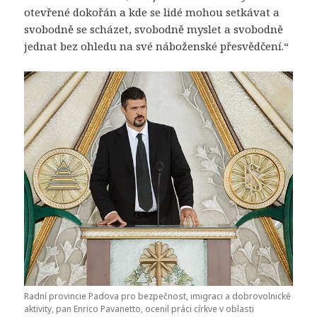
otevřené dokořán a kde se lidé mohou setkávat a
svobodně se scházet, svobodně myslet a svobodně
jednat bez ohledu na své náboženské přesvědčení.“
Radní provincie Padova pro bezpečnost, imigraci a dobrovolnické
aktivity, pan Enrico Pavanetto, ocenil práci církve v oblasti