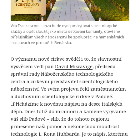
Vila Francesconi-Lanza bude nyní poskytovat scientologické
služby a opět sloužit jako místo setkávání komunity, otevřené
příslušníkům všech náboženství ke spolupráci na humanitárních
iniciativách ve prospěch Benátska.
O významu nové církve svědčí i to, že slavnostní
vysvěcení vedl pan
David Miscavige
, předseda
správní rady Náboženského technologického
centra a církevní představitel scientologického
náboženství. Ve svém projevu řekl zaměstnancům
a duchovním scientologické církve v Padově:
„Přicházíme k novému nápisu na desce italských
dějin. Dnes totiž do mramoru a kamene vyrýváme
váš slib Padově – slib, že do tohoto regionu
přineseme naši pomoc a nekonečnou moudrost
technologie
L. Rona Hubbard
a. Je to nápis, kterému