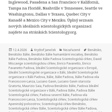
Inglewood, Pasadena a San Francisco v Kalifornii,
Tampa na Floridě, Nashville v Tennessee, Seattle ve
Washingtonu, Dallas v Texasu, Quebec City v
Kanadě a Mexico City v Mexiku. Úplný seznam
nových ideálních scientologických organizací
najdete na stránkách Scientology.org.
Publikováno:
12.4.2026
Autor:
Kryštof Janeček
Rubriky:
Nezařazené
Štítky:
Benátsko
,
Benátsko Itálie
,
Benátsko Itálie humanitární iniciativy
,
Benátsko
Itálie Padova
,
Benátsko Itálie Padova Scientologická církev
,
David
Miscavige scientologickou církev
,
Enrico Pavanetto
,
Enrico
Pavanetto Padova
,
Ideální Scientologické organizace v Evropě
,
Ideální Scientologické organizace v Itálii
,
Ideální Scientologické
organizace v Itálii Padova
,
Itálie
,
Itálie Padova
,
Itálie Padova vila
Francesconi-Lanza
,
Luciano Gavin
,
Luciano Gavin starosta
Gratorta
,
Maurizio Saia
,
Padova Benátsko Itálie
,
Padova Ideální
Scientologické organizace v Itálii
,
Padova Itálie
,
Padova Itálie
Scientologická církev
,
Padova severní Itálie
,
Padova vila
Francesconi-Lanza
,
Scientologická církev
,
Scientologická církev
Apeninský poloostrov
,
Scientologická církev Benátsko
,
Scientologická církev Itálie
,
Scientologická církev Itálie Padova
,