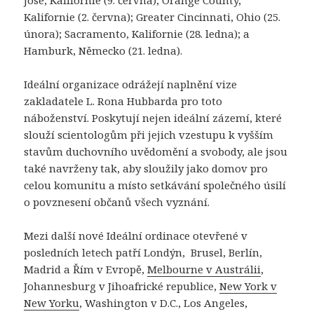
Kalifornie (2. června); Greater Cincinnati, Ohio (25.
února); Sacramento, Kalifornie (28. ledna); a
Hamburk, Německo (21. ledna).
Ideální organizace odrážejí naplnění vize
zakladatele L. Rona Hubbarda pro toto
náboženství. Poskytují nejen ideální zázemí, které
slouží scientologům při jejich vzestupu k vyšším
stavům duchovního uvědomění a svobody, ale jsou
také navrženy tak, aby sloužily jako domov pro
celou komunitu a místo setkávání společného úsilí
o povznesení občanů všech vyznání.
Mezi další nové Ideální ordinace otevřené v
posledních letech patří Londýn, Brusel, Berlín,
Madrid a Řím v Evropě,
Melbourne v Austrálii
,
Johannesburg v Jihoafrické republice,
New York v
New Yorku
, Washington v D.C., Los Angeles,