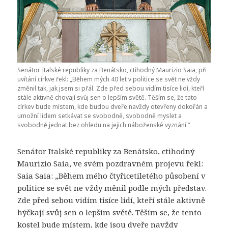
Senátor Italské republiky za Benátsko, ctihodný Maurizio Saia, při
uvítání církve řekl: „Během mých 40 let v politice se svět ne vždy
změnil tak, jak jsem si přál. Zde před sebou vidím tisíce lidí, kteří
stále aktivně chovají svůj sen o lepším světě. Těším se, že tato
církev bude místem, kde budou dveře navždy otevřeny dokořán a
umožní lidem setkávat se svobodně, svobodně myslet a
svobodně jednat bez ohledu na jejich náboženské vyznání.“
Senátor Italské republiky za Benátsko, ctihodný
Maurizio Saia, ve svém pozdravném projevu řekl:
Saia Saia: „Během mého čtyřicetiletého působení v
politice se svět ne vždy měnil podle mých představ.
Zde před sebou vidím tisíce lidí, kteří stále aktivně
hýčkají svůj sen o lepším světě. Těším se, že tento
kostel bude místem, kde jsou dveře navždy