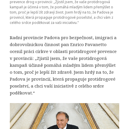
prevence drog v provincii: „Zjistil jsem, že vaše protidrogová
kampaň je účinná v tom, že pomáhá mladým lidem přemýšlet o
tom, proč je lepší žít zdravý život. Jsem hrdý na to, že Padova je
provincií, která propaguje protidrogové poselství, a chci vám z
celého srdce poděkovat za vaši iniciativu.“
Radní provincie Padova pro bezpečnost, imigraci a
dobrovolnickou činnost pan Enrico Pavanetto
ocenil práci církve v oblasti protidrogové prevence
v provincii: „Zjistil jsem, že vaše protidrogová
kampaň účinně pomáhá mladým lidem přemýšlet
o tom, proč je lepší žít zdravě. Jsem hrdý na to, že
Padova je provincií, která propaguje protidrogové
poselství, a chci vaší iniciativě z celého srdce
poděkovat.“