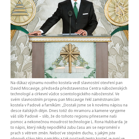
Na důkaz významu nového kostela vedl slavnostní otevření pan
David Miscavige, předseda představenstva Centra náboženských
technologií a církevní vůdce scientologického náboženství. Ve
svém slavnostním projevu pan Miscavige řekl zaměstnancům
kostela v Padově a farníkům: „Dostali jsme se k novému nápisu na
desce italských dějin. Dnes totiž do mramoru a kamene vyryjeme
váš slib Padově – slib, že do tohoto regionu přineseme naši
pomoc a nekonečnou moudrost technologie L. Rona Hubbarda. Je
to nápis, který nikdy nepodléhá zubu času ani se nepromění v
prach s větrem změn. Neboť ve stejném duchu, s jakým jste
obnovili slávu této památky a tak postavili tento kostel, je nyní ve