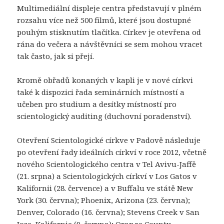
Multimediální displeje centra představují v plném
rozsahu více než 500 filmů, které jsou dostupné
pouhým stisknutím tlačítka. Církev je otevřena od
rána do večera a návštěvníci se sem mohou vracet
tak často, jak si přejí.
Kromě obřadů konaných v kapli je v nové církvi
také k dispozici řada seminárních místností a
učeben pro studium a desítky místností pro
scientologický auditing (duchovní poradenství).
Otevření Scientologické církve v Padově následuje
po otevření řady ideálních církví v roce 2012, včetně
nového Scientologického centra v Tel Avivu-Jaffě
(21. srpna) a Scientologických církví v Los Gatos v
Kalifornii (28. července) a v Buffalu ve státě New
York (30. června); Phoenix, Arizona (23. června);
Denver, Colorado (16. června); Stevens Creek v San
Jose, Kalifornie (9. června); Orange County,