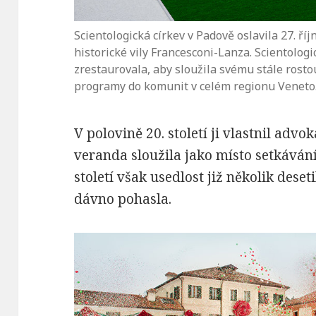
Scientologická církev v Padově oslavila 27. ří
historické vily Francesconi-Lanza. Scientolo
zrestaurovala, aby sloužila svému stále rost
programy do komunit v celém regionu Veneto
V polovině 20. století ji vlastnil adv
veranda sloužila jako místo setkávání
století však usedlost již několik deseti
dávno pohasla.