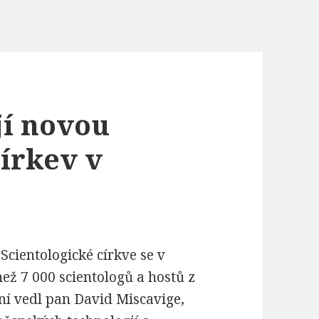
ují novou
církev v