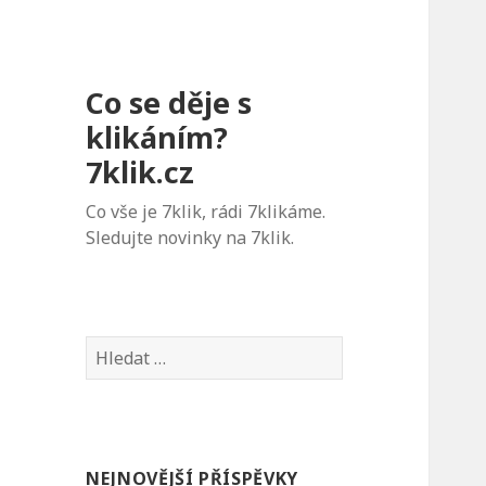
Co se děje s
klikáním?
7klik.cz
Co vše je 7klik, rádi 7klikáme.
Sledujte novinky na 7klik.
V
y
h
l
e
NEJNOVĚJŠÍ PŘÍSPĚVKY
d