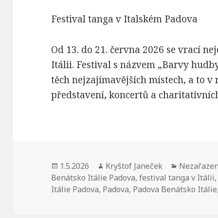
Festival tanga v Italském Padova
Od 13. do 21. června 2026 se vrací nejd
Itálii. Festival s názvem „Barvy hudby
těch nejzajímavějších místech, a to v 
představení, koncertů a charitativních
Publikováno:
1.5.2026
Autor:
Kryštof Janeček
Rubriky:
Nezařaze
Benátsko Itálie Padova
,
festival tanga v Itálii
Itálie Padova
,
Padova
,
Padova Benátsko Itálie