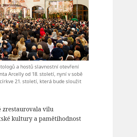
entologů a hostů slavnostní otevření
ta Arcelly od 18. století, nyní v sobě
írkve 21. století, která bude sloužit
ě zrestaurovala vilu
tské kultury a pamětihodnost