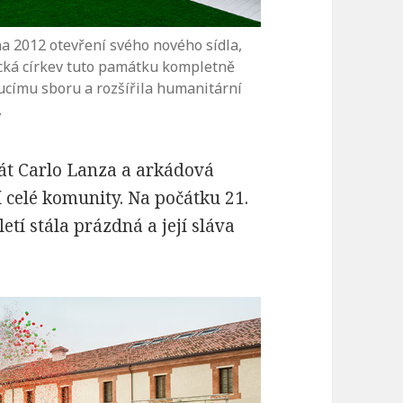
jna 2012 otevření svého nového sídla,
gická církev tuto památku kompletně
oucímu sboru a rozšířila humanitární
.
okát Carlo Lanza a arkádová
 celé komunity. Na počátku 21.
letí stála prázdná a její sláva