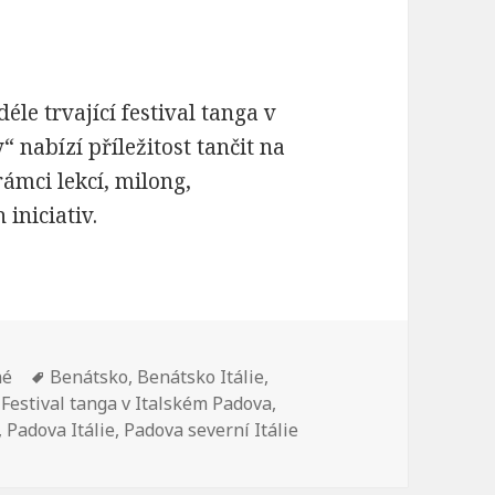
éle trvající festival tanga v
“ nabízí příležitost tančit na
rámci lekcí, milong,
 iniciativ.
né
Štítky:
Benátsko
,
Benátsko Itálie
,
,
Festival tanga v Italském Padova
,
,
Padova Itálie
,
Padova severní Itálie