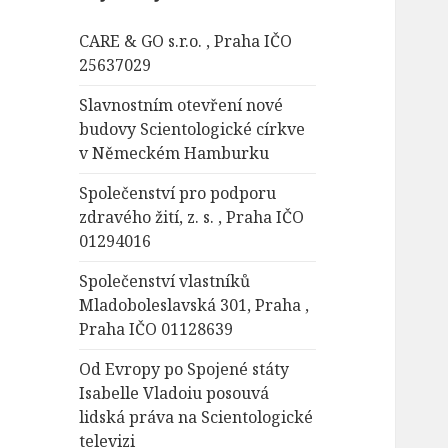
á
CARE & GO s.r.o. , Praha IČO
v
25637029
á
n
Slavnostním otevření nové
í
budovy Scientologické církve
v Německém Hamburku
Společenství pro podporu
zdravého žití, z. s. , Praha IČO
01294016
Společenství vlastníků
Mladoboleslavská 301, Praha ,
Praha IČO 01128639
Od Evropy po Spojené státy
Isabelle Vladoiu posouvá
lidská práva na Scientologické
televizi