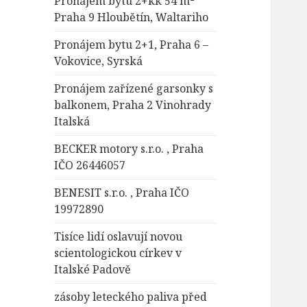
Pronájem bytu 2+kk 54 m²
Praha 9 Hloubětín, Waltariho
Pronájem bytu 2+1, Praha 6 –
Vokovice, Syrská
Pronájem zařízené garsonky s
balkonem, Praha 2 Vinohrady
Italská
BECKER motory s.r.o. , Praha
IČO 26446057
BENESIT s.r.o. , Praha IČO
19972890
Tisíce lidí oslavují novou
scientologickou církev v
Italské Padově
zásoby leteckého paliva před