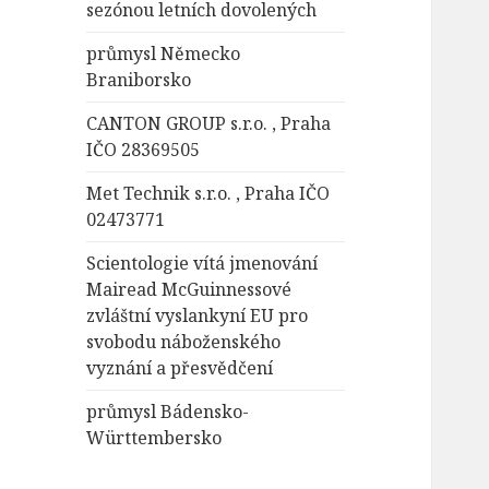
sezónou letních dovolených
průmysl Německo
Braniborsko
CANTON GROUP s.r.o. , Praha
IČO 28369505
Met Technik s.r.o. , Praha IČO
02473771
Scientologie vítá jmenování
Mairead McGuinnessové
zvláštní vyslankyní EU pro
svobodu náboženského
vyznání a přesvědčení
průmysl Bádensko-
Württembersko