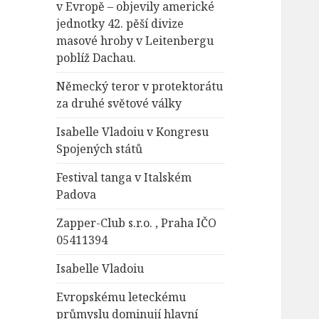
v Evropě – objevily americké
jednotky 42. pěší divize
masové hroby v Leitenbergu
poblíž Dachau.
Německý teror v protektorátu
za druhé světové války
Isabelle Vladoiu v Kongresu
Spojených států
Festival tanga v Italském
Padova
Zapper-Club s.r.o. , Praha IČO
05411394
Isabelle Vladoiu
Evropskému leteckému
průmyslu dominují hlavní