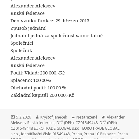
Alexander Alekseev
Ruská federace
Den vzniku funkce: 29. březen 2013
Způsob jednání
Jednatel jedná za společnost samostatně.
Společníci
Společník
Alexander Alekseev
Ruská federace
Podíl: Vklad: 200 000,-Kč
Splaceno: 100.00%
Obchodní podíl: 100.00 %
Základní kapitál 200 000,-Kč
Publikováno:
5.2.2026
Autor:
Kryštof Janeček
Rubriky:
Nezařazené
Štítky:
Alexander
Alekseev Ruská federace
,
DIČ (DPH): CZ01549448
,
DIČ (DPH):
CZ01549448 EUROTRADE GLOBAL s.r.o.
,
EUROTRADE GLOBAL
s.r.o.
,
Identifikační číslo 01549448
,
Praha
,
Praha 10 Pitkovice
,
Praha