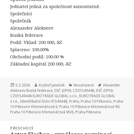
Jednatel jedná za společnost samostatně.
Společníci
Společník
Alexander Alekseev
Ruská federace
Podíl: Vklad: 200 000,-Kč
Splaceno: 100.00%
Obchodní podíl: 100.00 %
Základní kapitál 200 000,-Kč
Publikováno:
5.2.2026
Autor:
Kryštof Janeček
Rubriky:
Nezařazené
Štítky:
Alexander
Alekseev Ruská federace
,
DIČ (DPH): CZ01549448
,
DIČ (DPH):
CZ01549448 EUROTRADE GLOBAL s.r.o.
,
EUROTRADE GLOBAL
s.r.o.
,
Identifikační číslo 01549448
,
Praha
,
Praha 10 Pitkovice
,
Praha
10 Pitkovice Křemenáčová 6
,
Praha 10 Pitkovice Křemenáčová 90
,
Praha 10 Pitkovice Křemenáčová 90/6
,
Praha Pitkovice
Navigace
PŘEDCHOZÍ
pro