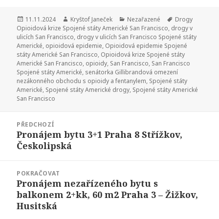
Publikováno:
11.11.2024
Autor:
Kryštof Janeček
Rubriky:
Nezařazené
Štítky:
Drogy
Opioidová krize Spojené státy Americké San Francisco
,
drogy v
ulicích San Francisco
,
drogy v ulicích San Francisco Spojené státy
Americké
,
opioidová epidemie
,
Opioidová epidemie Spojené
státy Americké San Francisco
,
Opioidová krize Spojené státy
Americké San Francisco
,
opioidy
,
San Francisco
,
San Francisco
Spojené státy Americké
,
senátorka Gillibrandová omezení
nezákonného obchodu s opioidy a fentanylem
,
Spojené státy
Americké
,
Spojené státy Americké drogy
,
Spojené státy Americké
San Francisco
Navigace
PŘEDCHOZÍ
pro
Pronájem bytu 3+1 Praha 8 Střížkov,
Předchozí
příspěvek
Českolipská
příspěvek:
POKRAČOVAT
Pronájem nezařízeného bytu s
Následující
balkonem 2+kk, 60 m2 Praha 3 – Žižkov,
příspěvek:
Husitská