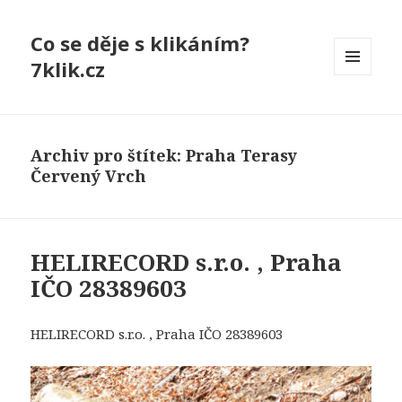
Co se děje s klikáním?
7klik.cz
MENU
A
WIDGETY
Archiv pro štítek: Praha Terasy
Červený Vrch
HELIRECORD s.r.o. , Praha
IČO 28389603
HELIRECORD s.r.o. , Praha IČO 28389603