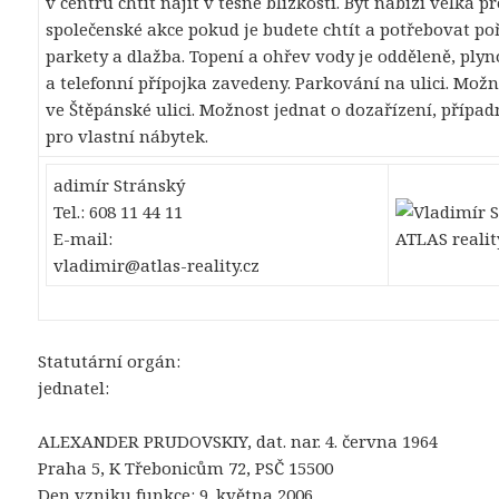
v centru chtít najít v těsné blízkosti. Byt nabízí velká 
společenské akce pokud je budete chtít a potřebovat po
parkety a dlažba. Topení a ohřev vody je odděleně, plyn
a telefonní přípojka zavedeny. Parkování na ulici. Mož
ve Štěpánské ulici. Možnost jednat o dozařízení, přípa
pro vlastní nábytek.
adimír Stránský
Tel.: 608 11 44 11
E-mail:
vladimir@atlas-reality.cz
Statutární orgán:
jednatel:
ALEXANDER PRUDOVSKIY, dat. nar. 4. června 1964
Praha 5, K Třebonicům 72, PSČ 15500
Den vzniku funkce: 9. května 2006