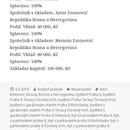
Splaceno: 100%
Společník s vkladem: Amir Eminović
Republika Bosna a Hercegovina
Podíl: Vklad: 40 000,-Kč
Splaceno: 100%
Společník s vkladem: Nermin Eminović
Republika Bosna a Hercegovina
Podíl: Vklad: 80 000,-Kč
Splaceno: 100%
Základní kapitál: 200 000,-Kč
Publikováno:
4.3.2019
Autor:
Kryštof Janeček
Rubriky:
Nezařazené
Štítky:
Amir
Eminović
,
Bosna
,
Bosna a Hercegovina
,
bydlení Praha 6
,
bydlení
Praha 6 Terasy Červený vrch
,
bydlení Praha Terasy Červený Vrch
,
bydlení s garážovým stáním Praha 6 Bořislavka
,
bydlení s
garážovým stáním Praha 6 Terasy Červený vrch
,
bydlení s
garážovým stáním Praha 6 Vokovice
,
byt na pronájem Praha 6
,
byt
s parkováním praha 6
,
byt s parkováním praha 6 Bořislavka
,
byt s
parkováním praha 6 Červený vrch
,
byt s parkováním praha 6