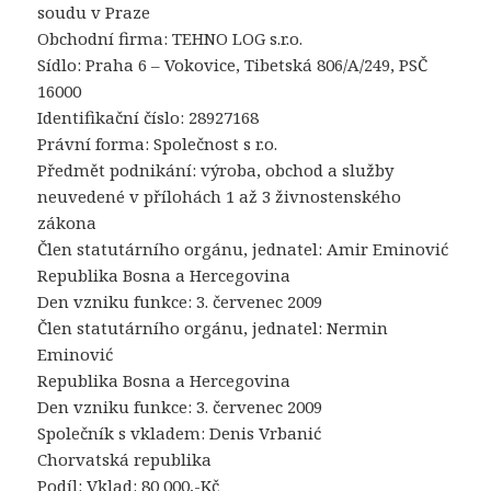
soudu v Praze
Obchodní firma: TEHNO LOG s.r.o.
Sídlo: Praha 6 – Vokovice, Tibetská 806/A/249, PSČ
16000
Identifikační číslo: 28927168
Právní forma: Společnost s r.o.
Předmět podnikání: výroba, obchod a služby
neuvedené v přílohách 1 až 3 živnostenského
zákona
Člen statutárního orgánu, jednatel: Amir Eminović
Republika Bosna a Hercegovina
Den vzniku funkce: 3. červenec 2009
Člen statutárního orgánu, jednatel: Nermin
Eminović
Republika Bosna a Hercegovina
Den vzniku funkce: 3. červenec 2009
Společník s vkladem: Denis Vrbanić
Chorvatská republika
Podíl: Vklad: 80 000,-Kč