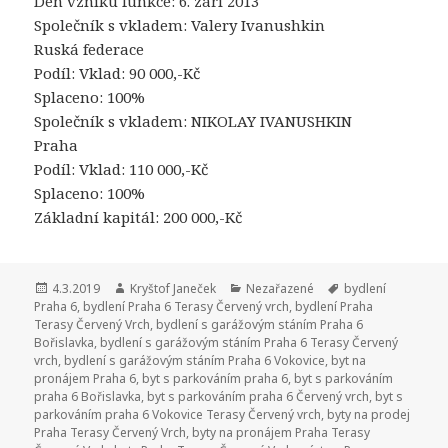
Den vzniku funkce: 6. září 2013
Společník s vkladem: Valery Ivanushkin
Ruská federace
Podíl: Vklad: 90 000,-Kč
Splaceno: 100%
Společník s vkladem: NIKOLAY IVANUSHKIN
Praha
Podíl: Vklad: 110 000,-Kč
Splaceno: 100%
Základní kapitál: 200 000,-Kč
Publikováno:
4.3.2019
Autor:
Kryštof Janeček
Rubriky:
Nezařazené
Štítky:
bydlení
Praha 6
,
bydlení Praha 6 Terasy Červený vrch
,
bydlení Praha
Terasy Červený Vrch
,
bydlení s garážovým stáním Praha 6
Bořislavka
,
bydlení s garážovým stáním Praha 6 Terasy Červený
vrch
,
bydlení s garážovým stáním Praha 6 Vokovice
,
byt na
pronájem Praha 6
,
byt s parkováním praha 6
,
byt s parkováním
praha 6 Bořislavka
,
byt s parkováním praha 6 Červený vrch
,
byt s
parkováním praha 6 Vokovice Terasy Červený vrch
,
byty na prodej
Praha Terasy Červený Vrch
,
byty na pronájem Praha Terasy