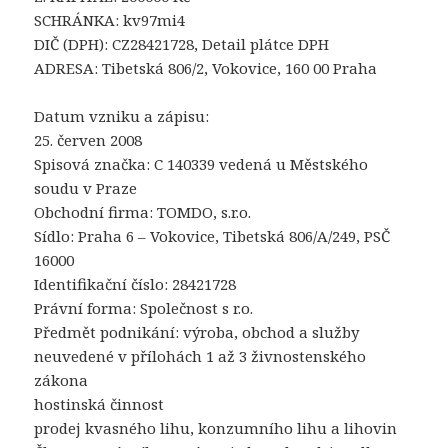
SCHRÁNKA: kv97mi4
DIČ (DPH): CZ28421728, Detail plátce DPH
ADRESA: Tibetská 806/2, Vokovice, 160 00 Praha
Datum vzniku a zápisu:
25. červen 2008
Spisová značka: C 140339 vedená u Městského
soudu v Praze
Obchodní firma: TOMDO, s.r.o.
Sídlo: Praha 6 – Vokovice, Tibetská 806/A/249, PSČ
16000
Identifikační číslo: 28421728
Právní forma: Společnost s r.o.
Předmět podnikání: výroba, obchod a služby
neuvedené v přílohách 1 až 3 živnostenského
zákona
hostinská činnost
prodej kvasného lihu, konzumního lihu a lihovin