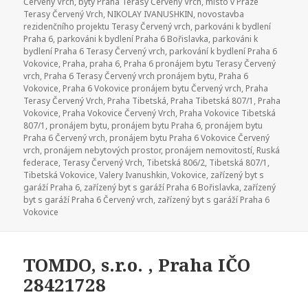
Červený Vrch
,
byty Praha Terasy Červený Vrch
,
místo v Praze
Terasy Červený Vrch
,
NIKOLAY IVANUSHKIN
,
novostavba
rezidenčního projektu Terasy Červený vrch
,
parkováni k bydlení
Praha 6
,
parkováni k bydlení Praha 6 Bořislavka
,
parkováni k
bydlení Praha 6 Terasy Červený vrch
,
parkování k bydlení Praha 6
Vokovice
,
Praha
,
praha 6
,
Praha 6 pronájem bytu Terasy Červený
vrch
,
Praha 6 Terasy Červený vrch pronájem bytu
,
Praha 6
Vokovice
,
Praha 6 Vokovice pronájem bytu Červený vrch
,
Praha
Terasy Červený Vrch
,
Praha Tibetská
,
Praha Tibetská 807/1
,
Praha
Vokovice
,
Praha Vokovice Červený Vrch
,
Praha Vokovice Tibetská
807/1
,
pronájem bytu
,
pronájem bytu Praha 6
,
pronájem bytu
Praha 6 Červený vrch
,
pronájem bytu Praha 6 Vokovice Červený
vrch
,
pronájem nebytových prostor
,
pronájem nemovitostí
,
Ruská
federace
,
Terasy Červený Vrch
,
Tibetská 806/2
,
Tibetská 807/1
,
Tibetská Vokovice
,
Valery Ivanushkin
,
Vokovice
,
zařízený byt s
garáží Praha 6
,
zařízený byt s garáží Praha 6 Bořislavka
,
zařízený
byt s garáží Praha 6 Červený vrch
,
zařízený byt s garáží Praha 6
Vokovice
TOMDO, s.r.o. , Praha IČO
28421728