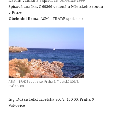
Datum vzniku a zápisu: 13. července 1999
Spisová značka: C 69566 vedená u Městského soudu
v Praze
Obchodní firma:
ASM – TRADE spol. s r.o.
ASM – TRADE spol. s r.o. Praha 6, Tibetská 806/2,
PSČ 16000
Ing. Dušan Felkl Tibetská 806/2, 160 00, Praha 6 –
Vokovice