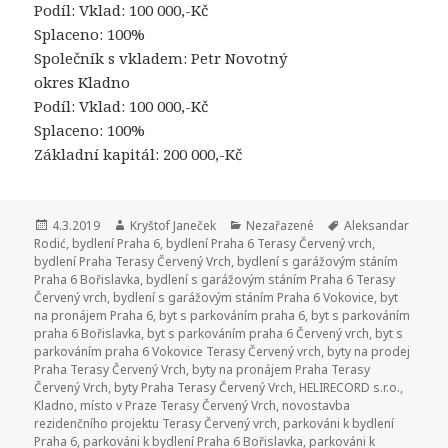
Podíl: Vklad: 100 000,-Kč
Splaceno: 100%
Společník s vkladem: Petr Novotný
okres Kladno
Podíl: Vklad: 100 000,-Kč
Splaceno: 100%
Základní kapitál: 200 000,-Kč
Publikováno:
4.3.2019
Autor:
Kryštof Janeček
Rubriky:
Nezařazené
Štítky:
Aleksandar
Rodić
,
bydlení Praha 6
,
bydlení Praha 6 Terasy Červený vrch
,
bydlení Praha Terasy Červený Vrch
,
bydlení s garážovým stáním
Praha 6 Bořislavka
,
bydlení s garážovým stáním Praha 6 Terasy
Červený vrch
,
bydlení s garážovým stáním Praha 6 Vokovice
,
byt
na pronájem Praha 6
,
byt s parkováním praha 6
,
byt s parkováním
praha 6 Bořislavka
,
byt s parkováním praha 6 Červený vrch
,
byt s
parkováním praha 6 Vokovice Terasy Červený vrch
,
byty na prodej
Praha Terasy Červený Vrch
,
byty na pronájem Praha Terasy
Červený Vrch
,
byty Praha Terasy Červený Vrch
,
HELIRECORD s.r.o.
,
Kladno
,
místo v Praze Terasy Červený Vrch
,
novostavba
rezidenčního projektu Terasy Červený vrch
,
parkováni k bydlení
Praha 6
,
parkováni k bydlení Praha 6 Bořislavka
,
parkováni k