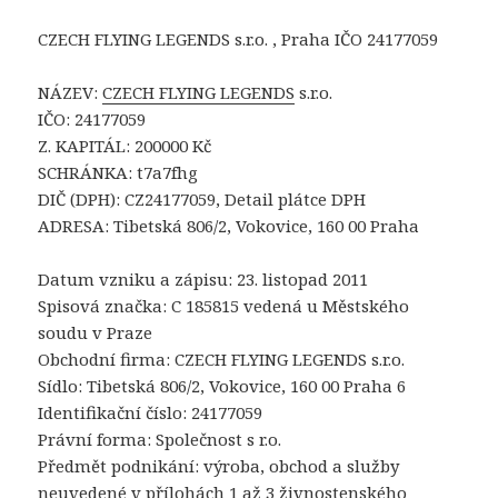
CZECH FLYING LEGENDS s.r.o. , Praha IČO 24177059
NÁZEV:
CZECH FLYING LEGENDS
s.r.o.
IČO: 24177059
Z. KAPITÁL: 200000 Kč
SCHRÁNKA: t7a7fhg
DIČ (DPH): CZ24177059, Detail plátce DPH
ADRESA: Tibetská 806/2, Vokovice, 160 00 Praha
Datum vzniku a zápisu: 23. listopad 2011
Spisová značka: C 185815 vedená u Městského
soudu v Praze
Obchodní firma: CZECH FLYING LEGENDS s.r.o.
Sídlo: Tibetská 806/2, Vokovice, 160 00 Praha 6
Identifikační číslo: 24177059
Právní forma: Společnost s r.o.
Předmět podnikání: výroba, obchod a služby
neuvedené v přílohách 1 až 3 živnostenského