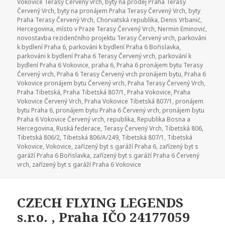
Vokovice Terasy Červený vrch
,
byty na prodej Praha Terasy
Červený Vrch
,
byty na pronájem Praha Terasy Červený Vrch
,
byty
Praha Terasy Červený Vrch
,
Chorvatská republika
,
Denis Vrbanić
,
Hercegovina
,
místo v Praze Terasy Červený Vrch
,
Nermin Eminović
,
novostavba rezidenčního projektu Terasy Červený vrch
,
parkováni
k bydlení Praha 6
,
parkováni k bydlení Praha 6 Bořislavka
,
parkováni k bydlení Praha 6 Terasy Červený vrch
,
parkování k
bydlení Praha 6 Vokovice
,
praha 6
,
Praha 6 pronájem bytu Terasy
Červený vrch
,
Praha 6 Terasy Červený vrch pronájem bytu
,
Praha 6
Vokovice pronájem bytu Červený vrch
,
Praha Terasy Červený Vrch
,
Praha Tibetská
,
Praha Tibetská 807/1
,
Praha Vokovice
,
Praha
Vokovice Červený Vrch
,
Praha Vokovice Tibetská 807/1
,
pronájem
bytu Praha 6
,
pronájem bytu Praha 6 Červený vrch
,
pronájem bytu
Praha 6 Vokovice Červený vrch
,
republika
,
Republika Bosna a
Hercegovina
,
Ruská federace
,
Terasy Červený Vrch
,
Tibetská 806
,
Tibetská 806/2
,
Tibetská 806/A/249
,
Tibetská 807/1
,
Tibetská
Vokovice
,
Vokovice
,
zařízený byt s garáží Praha 6
,
zařízený byt s
garáží Praha 6 Bořislavka
,
zařízený byt s garáží Praha 6 Červený
vrch
,
zařízený byt s garáží Praha 6 Vokovice
CZECH FLYING LEGENDS
s.r.o. , Praha IČO 24177059