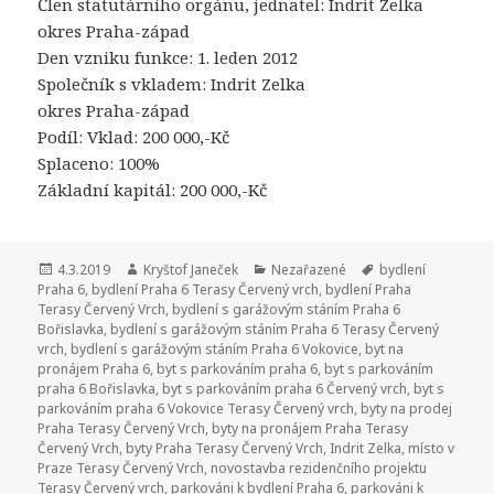
Člen statutárního orgánu, jednatel: Indrit Zelka
okres Praha-západ
Den vzniku funkce: 1. leden 2012
Společník s vkladem: Indrit Zelka
okres Praha-západ
Podíl: Vklad: 200 000,-Kč
Splaceno: 100%
Základní kapitál: 200 000,-Kč
Publikováno:
4.3.2019
Autor:
Kryštof Janeček
Rubriky:
Nezařazené
Štítky:
bydlení
Praha 6
,
bydlení Praha 6 Terasy Červený vrch
,
bydlení Praha
Terasy Červený Vrch
,
bydlení s garážovým stáním Praha 6
Bořislavka
,
bydlení s garážovým stáním Praha 6 Terasy Červený
vrch
,
bydlení s garážovým stáním Praha 6 Vokovice
,
byt na
pronájem Praha 6
,
byt s parkováním praha 6
,
byt s parkováním
praha 6 Bořislavka
,
byt s parkováním praha 6 Červený vrch
,
byt s
parkováním praha 6 Vokovice Terasy Červený vrch
,
byty na prodej
Praha Terasy Červený Vrch
,
byty na pronájem Praha Terasy
Červený Vrch
,
byty Praha Terasy Červený Vrch
,
Indrit Zelka
,
místo v
Praze Terasy Červený Vrch
,
novostavba rezidenčního projektu
Terasy Červený vrch
,
parkováni k bydlení Praha 6
,
parkováni k