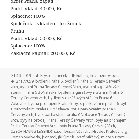
okres Praha-západ
Podíl: Vklad: 40 000,-Kč
Splaceno: 100%
Společník s vkladem: Jiří Šimek
Praha
Podíl: Vklad: 50 000,-Kč
Splaceno: 100%
Základní kapitál: 200 000,-Kč
Publikováno:
4.3.2019
Autor:
Kryštof Janeček
Rubriky:
kultura
,
lidé
,
nemovitosti
Štítky:
24177059
,
bydlení Praha 6
,
bydlení Praha 6 Terasy Červený
vrch
,
bydlení Praha Terasy Červený Vrch
,
bydlení s garážovým
stáním Praha 6 Bořislavka
,
bydlení s garážovým stáním Praha 6
Terasy Červený vrch
,
bydlení s garážovým stáním Praha 6
Vokovice
,
byt na pronájem Praha 6
,
byt s parkováním praha 6
,
byt
s parkováním praha 6 Bořislavka
,
byt s parkováním praha 6
Červený vrch
,
byt s parkováním praha 6 Vokovice Terasy Červený
vrch
,
byty na prodej Praha Terasy Červený Vrch
,
byty na pronájem
Praha Terasy Červený Vrch
,
byty Praha Terasy Červený Vrch
,
CZECH FLYING LEGENDS s.r.o.
,
Dušan Všelicha
,
Hradec Králové
,
Ing.
Roman Svoboda
,
jednatel
,
Jiří Šimek
,
Josef Miřácký
,
místo v Praze