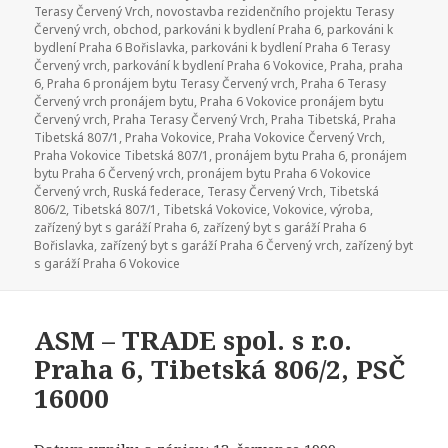
Terasy Červený Vrch
,
novostavba rezidenčního projektu Terasy
Červený vrch
,
obchod
,
parkováni k bydlení Praha 6
,
parkováni k
bydlení Praha 6 Bořislavka
,
parkováni k bydlení Praha 6 Terasy
Červený vrch
,
parkování k bydlení Praha 6 Vokovice
,
Praha
,
praha
6
,
Praha 6 pronájem bytu Terasy Červený vrch
,
Praha 6 Terasy
Červený vrch pronájem bytu
,
Praha 6 Vokovice pronájem bytu
Červený vrch
,
Praha Terasy Červený Vrch
,
Praha Tibetská
,
Praha
Tibetská 807/1
,
Praha Vokovice
,
Praha Vokovice Červený Vrch
,
Praha Vokovice Tibetská 807/1
,
pronájem bytu Praha 6
,
pronájem
bytu Praha 6 Červený vrch
,
pronájem bytu Praha 6 Vokovice
Červený vrch
,
Ruská federace
,
Terasy Červený Vrch
,
Tibetská
806/2
,
Tibetská 807/1
,
Tibetská Vokovice
,
Vokovice
,
výroba
,
zařízený byt s garáží Praha 6
,
zařízený byt s garáží Praha 6
Bořislavka
,
zařízený byt s garáží Praha 6 Červený vrch
,
zařízený byt
s garáží Praha 6 Vokovice
ASM – TRADE spol. s r.o.
Praha 6, Tibetská 806/2, PSČ
16000