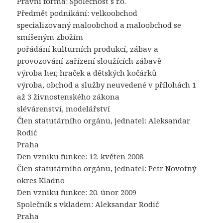
Právní forma: Společnost s r.o.
Předmět podnikání: velkoobchod
specializovaný maloobchod a maloobchod se
smíšeným zbožím
pořádání kulturních produkcí, zábav a
provozování zařízení sloužících zábavě
výroba her, hraček a dětských kočárků
výroba, obchod a služby neuvedené v přílohách 1
až 3 živnostenského zákona
slévárenství, modelářství
Člen statutárního orgánu, jednatel: Aleksandar
Rodić
Praha
Den vzniku funkce: 12. květen 2008
Člen statutárního orgánu, jednatel: Petr Novotný
okres Kladno
Den vzniku funkce: 20. únor 2009
Společník s vkladem: Aleksandar Rodić
Praha