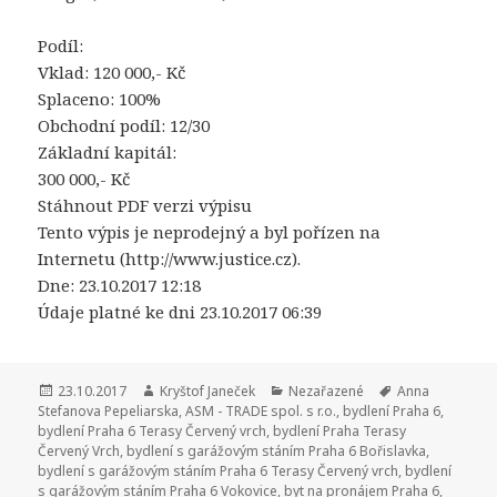
Podíl:
Vklad: 120 000,- Kč
Splaceno: 100%
Obchodní podíl: 12/30
Základní kapitál:
300 000,- Kč
Stáhnout PDF verzi výpisu
Tento výpis je neprodejný a byl pořízen na
Internetu (http://www.justice.cz).
Dne: 23.10.2017 12:18
Údaje platné ke dni 23.10.2017 06:39
Publikováno:
23.10.2017
Autor:
Kryštof Janeček
Rubriky:
Nezařazené
Štítky:
Anna
Stefanova Pepeliarska
,
ASM - TRADE spol. s r.o.
,
bydlení Praha 6
,
bydlení Praha 6 Terasy Červený vrch
,
bydlení Praha Terasy
Červený Vrch
,
bydlení s garážovým stáním Praha 6 Bořislavka
,
bydlení s garážovým stáním Praha 6 Terasy Červený vrch
,
bydlení
s garážovým stáním Praha 6 Vokovice
,
byt na pronájem Praha 6
,