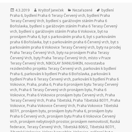
Publikováno:
4.3.2019
Autor:
Kryštof Janeček
Rubriky:
Nezařazené
Štítky:
bydlení
Praha 6
,
bydlení Praha 6 Terasy Červený vrch
,
bydlení Praha
Terasy Červený Vrch
,
bydlení s garážovým stáním Praha 6
Bořislavka
,
bydlení s garážovým stáním Praha 6 Terasy Červený
vrch
,
bydlení s garážovým stáním Praha 6 Vokovice
,
byt na
pronájem Praha 6
,
byt s parkováním praha 6
,
byt s parkováním
praha 6 Bořislavka
,
byt s parkováním praha 6 Červený vrch
,
byt s
parkováním praha 6 Vokovice Terasy Červený vrch
,
byty na prodej
Praha Terasy Červený Vrch
,
byty na pronájem Praha Terasy
Červený Vrch
,
byty Praha Terasy Červený Vrch
,
místo v Praze
Terasy Červený Vrch
,
NIKOLAY IVANUSHKIN
,
novostavba
rezidenčního projektu Terasy Červený vrch
,
parkováni k bydlení
Praha 6
,
parkováni k bydlení Praha 6 Bořislavka
,
parkováni k
bydlení Praha 6 Terasy Červený vrch
,
parkování k bydlení Praha 6
Vokovice
,
Praha
,
praha 6
,
Praha 6 pronájem bytu Terasy Červený
vrch
,
Praha 6 Terasy Červený vrch pronájem bytu
,
Praha 6
Vokovice
,
Praha 6 Vokovice pronájem bytu Červený vrch
,
Praha
Terasy Červený Vrch
,
Praha Tibetská
,
Praha Tibetská 807/1
,
Praha
Vokovice
,
Praha Vokovice Červený Vrch
,
Praha Vokovice Tibetská
807/1
,
pronájem bytu
,
pronájem bytu Praha 6
,
pronájem bytu
Praha 6 Červený vrch
,
pronájem bytu Praha 6 Vokovice Červený
vrch
,
pronájem nebytových prostor
,
pronájem nemovitostí
,
Ruská
federace
,
Terasy Červený Vrch
,
Tibetská 806/2
,
Tibetská 807/1
,