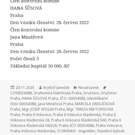
Člen kontrolní komise
HANA ŠŮSOVÁ
Praha
Den vzniku členství: 28. červen 2022
Člen kontrolní komise
Jana Minářová
Praha
Den vzniku členství: 28. červen 2022
Počet členů 3
Základní kapitál 50 000,-Kč
Publikováno:
20.11.2025
Autor:
Kryštof Janeček
Rubriky:
Nezařazené
Štítky:
CZ00034088
,
Drahomíra Habřinská Praha
,
Družstvo
,
Družstvo
Praha
,
HANA ŠŮSOVÁ Praha
,
IČO: 00034088
,
Identifikační
číslo 00034088
,
Jana Minářová Praha
,
MARCELA DRDLÍČKOVÁ
Praha
,
Mgr. JOSEF SPOLEK Praha
,
Mgr. TEREZA REKTORISOVÁ
Praha
,
Praha 6 Vokovice
,
Praha 6 Vokovice Kladenská
,
Praha 6
Vokovice Kladenská 28
,
Praha 6 Vokovice Kladenská 560
,
Praha 6
Vokovice Kladenská 560/28
,
Praha IČO 00034088
,
Praha Vokovice
,
Praha Vokovice Kladenská
,
SCHRÁNKA: mqp4den
,
Stavební bytové