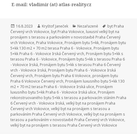
E-mail:
vladimir (at) atlas-reality.cz
Publikováno:
16.8.2023
Autor:
Kryštof Janeček
Rubriky:
Nezařazené
Štítky:
byt Praha
Červený vrch Vokovice
,
byt Praha Vokovice
,
luxusní velký byt na
pronájem s terasou a parkováním v novostavbě Praha Červený
vrch Vokovice
,
Praha Vokovice
,
Pronájem bytu 5+kk
,
Pronájem bytu
5+kk 130 m2 + 70 m2 terasa Praha 6 - Vokovice
,
Pronájem bytu
5+kk Praha 6 - Vokovice Irská Červený vrch
,
Pronájem bytu 5+kk s
terasou Praha 6 - Vokovice
,
Pronájem bytu 5+kk s terasou Praha 6
- Vokovice Irská
,
Pronájem bytu 5+kk s terasou Praha 6 Červený
vrch - Vokovice Irská
,
Pronájem bytu Praha 6 - Vokovice Irská
Červený vrch
,
Pronájem bytu Praha 6 Vokovice
,
pronájem bytu
Praha 6 Vokovice Červený vrch
,
Pronájem luxusního bytu 5+kk 130
m2 + 70 m2 terasa Praha 6 - Vokovice Irská ulice
,
Pronájem
luxusního bytu 5+kk Praha 6 - Vokovice Irská ulice
,
Pronájem
rekonstruovaného bytu 5+kk s terasou a parkovacím stáním Praha
6 Červený vrch - Vokovice Irská
,
velký byt na pronájem Praha
Červený vrch Vokovice
,
velký byt na pronájem s terasou a
parkováním Praha Červený vrch Vokovice
,
velký byt na pronájem s
terasou a parkováním v novostavbě Praha Červený vrch Vokovice
,
velký byt na pronájem s terasou Praha Červený vrch Vokovice