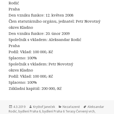
Rodić
Praha
Den vzniku funkce: 12. květen 2008
Člen statutárního orgánu, jednatel: Petr Novotný
okres Kladno
Den vzniku funkce: 20. únor 2009
Společník s vkladem: Aleksandar Rodić
Praha
Podíl: Vklad: 100 000,-Kč
Splaceno: 100%
Společník s vkladem: Petr Novotný
okres Kladno
Podíl: Vklad: 100 000,-Kč
Splaceno: 100%
Základní kapitál: 200 000,-Kč
Publikováno:
4.3.2019
Autor:
Kryštof Janeček
Rubriky:
Nezařazené
Štítky:
Aleksandar
Rodić
,
bydlení Praha 6
,
bydlení Praha 6 Terasy Červený vrch
,