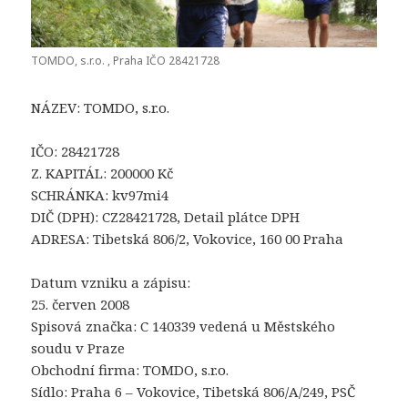
TOMDO, s.r.o. , Praha IČO 28421728
NÁZEV: TOMDO, s.r.o.
IČO: 28421728
Z. KAPITÁL: 200000 Kč
SCHRÁNKA: kv97mi4
DIČ (DPH): CZ28421728, Detail plátce DPH
ADRESA: Tibetská 806/2, Vokovice, 160 00 Praha
Datum vzniku a zápisu:
25. červen 2008
Spisová značka: C 140339 vedená u Městského
soudu v Praze
Obchodní firma: TOMDO, s.r.o.
Sídlo: Praha 6 – Vokovice, Tibetská 806/A/249, PSČ