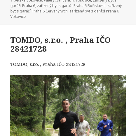
Tibetská Vokovice
,
Valery Ivanushkin
,
Vokovice
,
zařízený byt s
garáží Praha 6
,
zařízený byt s garáží Praha 6 Bořislavka
,
zařízený
byt s garáží Praha 6 Červený vrch
,
zařízený byt s garáží Praha 6
Vokovice
TOMDO, s.r.o. , Praha IČO
28421728
TOMDO, s.r.o. , Praha IČO 28421728