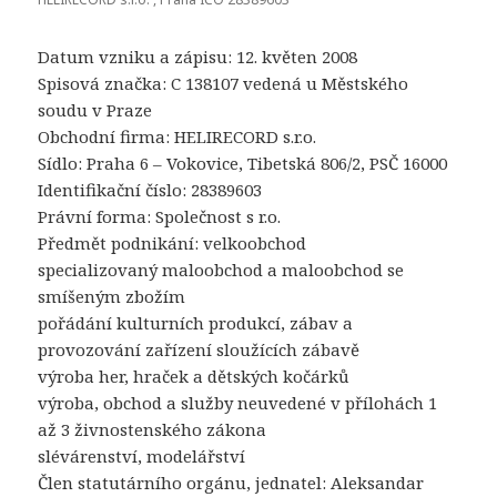
Datum vzniku a zápisu: 12. květen 2008
Spisová značka: C 138107 vedená u Městského
soudu v Praze
Obchodní firma: HELIRECORD s.r.o.
Sídlo: Praha 6 – Vokovice, Tibetská 806/2, PSČ 16000
Identifikační číslo: 28389603
Právní forma: Společnost s r.o.
Předmět podnikání: velkoobchod
specializovaný maloobchod a maloobchod se
smíšeným zbožím
pořádání kulturních produkcí, zábav a
provozování zařízení sloužících zábavě
výroba her, hraček a dětských kočárků
výroba, obchod a služby neuvedené v přílohách 1
až 3 živnostenského zákona
slévárenství, modelářství
Člen statutárního orgánu, jednatel: Aleksandar