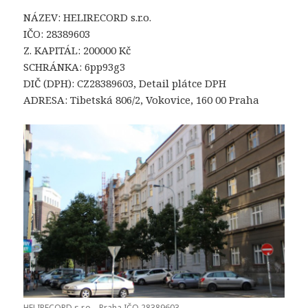
NÁZEV: HELIRECORD s.r.o.
IČO: 28389603
Z. KAPITÁL: 200000 Kč
SCHRÁNKA: 6pp93g3
DIČ (DPH): CZ28389603, Detail plátce DPH
ADRESA: Tibetská 806/2, Vokovice, 160 00 Praha
HELIRECORD s.r.o. , Praha IČO 28389603