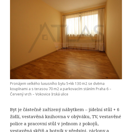
Pronájem velkého luxusního bytu 5+kk 130 m2 se dvěma
kouplnami a s terasou 70 m2 a parkovacím stáním Praha 6 –
Červený vrch – Vokovice Irská ulice
Byt je částečně zařízený nábytkem – jídelní stůl + 6
židlí, vestavěná knihovna v obýváku, TV, vestavěné
police a pracovní stůl v jednom z pokojů,
vestavěná skříň a botník v předsíni, záclony a