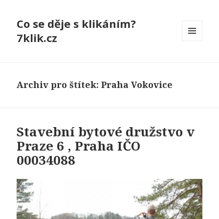
Co se děje s klikáním?
7klik.cz
MENU
A
WIDGETY
Archiv pro štítek: Praha Vokovice
Stavební bytové družstvo v
Praze 6 , Praha IČO
00034088