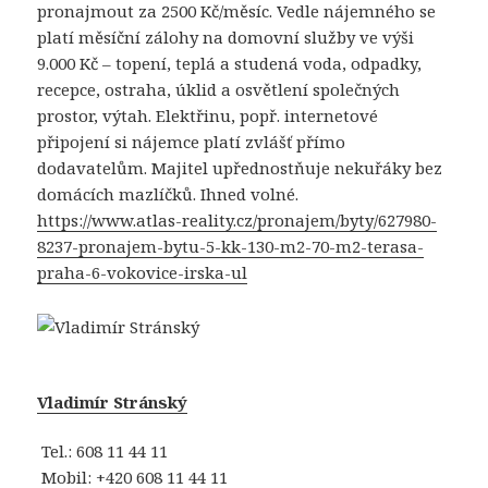
pronajmout za 2500 Kč/měsíc. Vedle nájemného se
platí měsíční zálohy na domovní služby ve výši
9.000 Kč – topení, teplá a studená voda, odpadky,
recepce, ostraha, úklid a osvětlení společných
prostor, výtah. Elektřinu, popř. internetové
připojení si nájemce platí zvlášť přímo
dodavatelům. Majitel upřednostňuje nekuřáky bez
domácích mazlíčků. Ihned volné.
https://www.atlas-reality.cz/pronajem/byty/627980-
8237-pronajem-bytu-5-kk-130-m2-70-m2-terasa-
praha-6-vokovice-irska-ul
Vladimír Stránský
Tel.:
608 11 44 11
Mobil:
+420 608 11 44 11