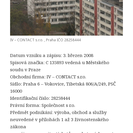
IV – CONTACT s.r.o. , Praha IČO 28258444
Datum vzniku a zápisu: 3. březen 2008
Spisová značka: C 135893 vedená u Městského
soudu v Praze
Obchodní firma: IV – CONTACT s.r.o.
Sídlo: Praha 6 – Vokovice, Tibetská 806/A/249, PSČ
16000
Identifikační číslo: 28258444
Právní forma: Společnost s r.o.
Předmět podnikání: výroba, obchod a služby
neuvedené v přílohách 1 až 3 živnostenského
zákona