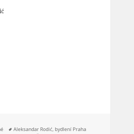
ić
né
Štítky:
Aleksandar Rodić
,
bydlení Praha