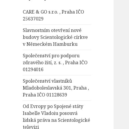
á
CARE & GO s.r.o. , Praha IČO
v
25637029
á
n
Slavnostním otevření nové
í
budovy Scientologické církve
v Německém Hamburku
Společenství pro podporu
zdravého žití, z. s. , Praha IČO
01294016
Společenství vlastníků
Mladoboleslavská 301, Praha ,
Praha IČO 01128639
Od Evropy po Spojené státy
Isabelle Vladoiu posouvá
lidská práva na Scientologické
televizi