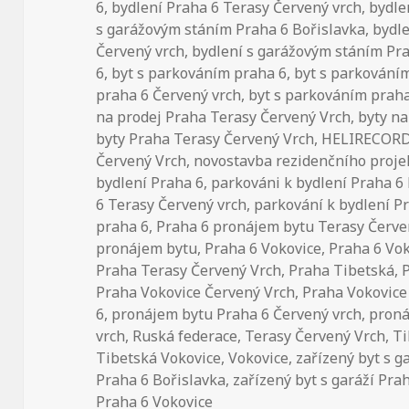
6
,
bydlení Praha 6 Terasy Červený vrch
,
bydle
s garážovým stáním Praha 6 Bořislavka
,
bydl
Červený vrch
,
bydlení s garážovým stáním Pr
6
,
byt s parkováním praha 6
,
byt s parkování
praha 6 Červený vrch
,
byt s parkováním praha
na prodej Praha Terasy Červený Vrch
,
byty n
byty Praha Terasy Červený Vrch
,
HELIRECORD s
Červený Vrch
,
novostavba rezidenčního proje
bydlení Praha 6
,
parkováni k bydlení Praha 6
6 Terasy Červený vrch
,
parkování k bydlení P
praha 6
,
Praha 6 pronájem bytu Terasy Červe
pronájem bytu
,
Praha 6 Vokovice
,
Praha 6 Vo
Praha Terasy Červený Vrch
,
Praha Tibetská
,
Praha Vokovice Červený Vrch
,
Praha Vokovice
6
,
pronájem bytu Praha 6 Červený vrch
,
proná
vrch
,
Ruská federace
,
Terasy Červený Vrch
,
Ti
Tibetská Vokovice
,
Vokovice
,
zařízený byt s g
Praha 6 Bořislavka
,
zařízený byt s garáží Pra
Praha 6 Vokovice