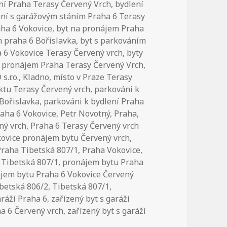
ní Praha Terasy Červený Vrch
,
bydlení
ení s garážovým stáním Praha 6 Terasy
aha 6 Vokovice
,
byt na pronájem Praha
m praha 6 Bořislavka
,
byt s parkováním
 6 Vokovice Terasy Červený vrch
,
byty
a pronájem Praha Terasy Červený Vrch
,
.r.o.
,
Kladno
,
místo v Praze Terasy
ktu Terasy Červený vrch
,
parkováni k
 Bořislavka
,
parkováni k bydlení Praha
raha 6 Vokovice
,
Petr Novotný
,
Praha
,
ný vrch
,
Praha 6 Terasy Červený vrch
kovice pronájem bytu Červený vrch
,
Praha Tibetská 807/1
,
Praha Vokovice
,
 Tibetská 807/1
,
pronájem bytu Praha
jem bytu Praha 6 Vokovice Červený
betská 806/2
,
Tibetská 807/1
,
aráží Praha 6
,
zařízený byt s garáží
ha 6 Červený vrch
,
zařízený byt s garáží