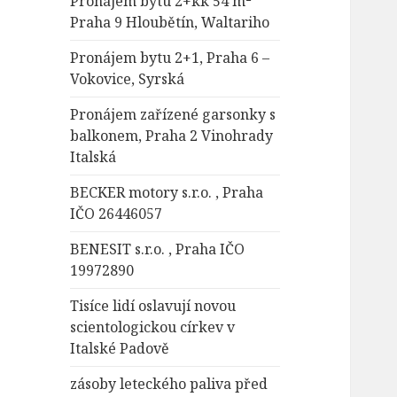
Pronájem bytu 2+kk 54 m²
Praha 9 Hloubětín, Waltariho
Pronájem bytu 2+1, Praha 6 –
Vokovice, Syrská
Pronájem zařízené garsonky s
balkonem, Praha 2 Vinohrady
Italská
BECKER motory s.r.o. , Praha
IČO 26446057
BENESIT s.r.o. , Praha IČO
19972890
Tisíce lidí oslavují novou
scientologickou církev v
Italské Padově
zásoby leteckého paliva před