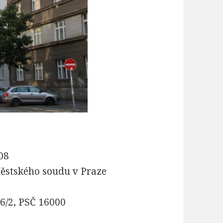
08
ěstského soudu v Praze
06/2, PSČ 16000