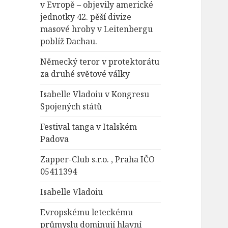
v Evropě – objevily americké
jednotky 42. pěší divize
masové hroby v Leitenbergu
poblíž Dachau.
Německý teror v protektorátu
za druhé světové války
Isabelle Vladoiu v Kongresu
Spojených států
Festival tanga v Italském
Padova
Zapper-Club s.r.o. , Praha IČO
05411394
Isabelle Vladoiu
Evropskému leteckému
průmyslu dominují hlavní