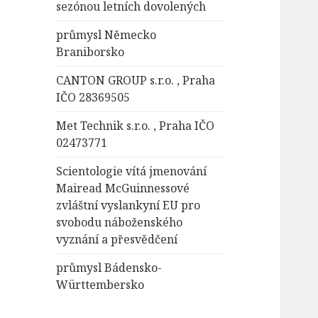
sezónou letních dovolených
průmysl Německo
Braniborsko
CANTON GROUP s.r.o. , Praha
IČO 28369505
Met Technik s.r.o. , Praha IČO
02473771
Scientologie vítá jmenování
Mairead McGuinnessové
zvláštní vyslankyní EU pro
svobodu náboženského
vyznání a přesvědčení
průmysl Bádensko-
Württembersko