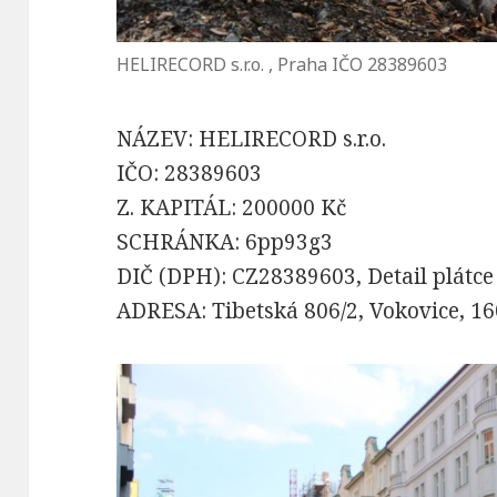
HELIRECORD s.r.o. , Praha IČO 28389603
NÁZEV: HELIRECORD s.r.o.
IČO: 28389603
Z. KAPITÁL: 200000 Kč
SCHRÁNKA: 6pp93g3
DIČ (DPH): CZ28389603, Detail plátc
ADRESA: Tibetská 806/2, Vokovice, 1