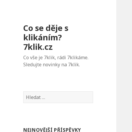
Co se děje s
klikáním?
7klik.cz
Co vše je 7klik, rádi 7klikáme.
Sledujte novinky na 7klik.
V
y
h
l
e
NEJNOVĚJŠÍ PŘÍSPĚVKY
d