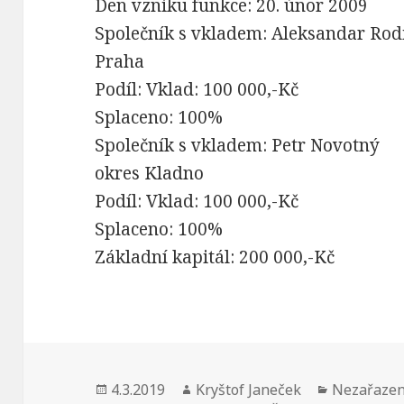
Den vzniku funkce: 20. únor 2009
Společník s vkladem: Aleksandar Rod
Praha
Podíl: Vklad: 100 000,-Kč
Splaceno: 100%
Společník s vkladem: Petr Novotný
okres Kladno
Podíl: Vklad: 100 000,-Kč
Splaceno: 100%
Základní kapitál: 200 000,-Kč
Publikováno:
4.3.2019
Autor:
Kryštof Janeček
Rubriky:
Nezařaze