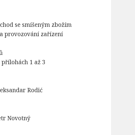
bchod se smíšeným zbožím
a provozování zařízení
ů
přílohách 1 až 3
Aleksandar Rodić
etr Novotný