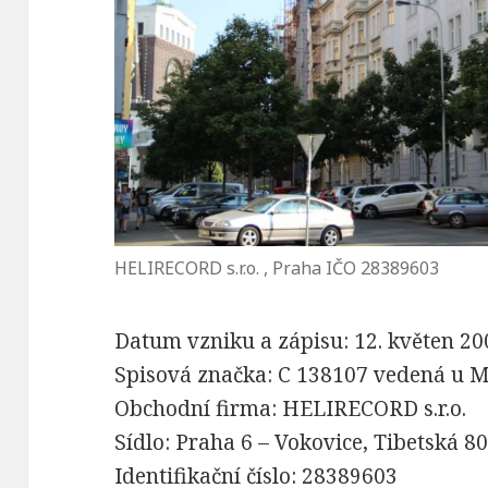
HELIRECORD s.r.o. , Praha IČO 28389603
Datum vzniku a zápisu: 12. květen 20
Spisová značka: C 138107 vedená u M
Obchodní firma: HELIRECORD s.r.o.
Sídlo: Praha 6 – Vokovice, Tibetská 8
Identifikační číslo: 28389603