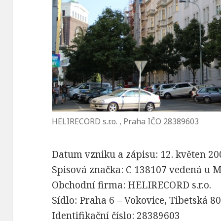
HELIRECORD s.r.o. , Praha IČO 28389603
Datum vzniku a zápisu: 12. květen 20
Spisová značka: C 138107 vedená u M
Obchodní firma: HELIRECORD s.r.o.
Sídlo: Praha 6 – Vokovice, Tibetská 8
Identifikační číslo: 28389603