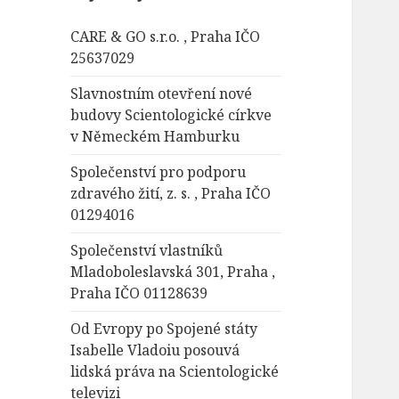
á
CARE & GO s.r.o. , Praha IČO
v
25637029
á
n
Slavnostním otevření nové
í
budovy Scientologické církve
v Německém Hamburku
Společenství pro podporu
zdravého žití, z. s. , Praha IČO
01294016
Společenství vlastníků
Mladoboleslavská 301, Praha ,
Praha IČO 01128639
Od Evropy po Spojené státy
Isabelle Vladoiu posouvá
lidská práva na Scientologické
televizi