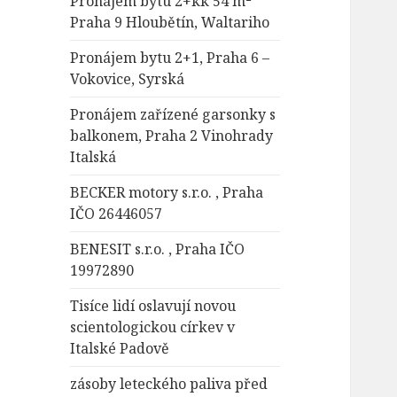
Pronájem bytu 2+kk 54 m²
Praha 9 Hloubětín, Waltariho
Pronájem bytu 2+1, Praha 6 –
Vokovice, Syrská
Pronájem zařízené garsonky s
balkonem, Praha 2 Vinohrady
Italská
BECKER motory s.r.o. , Praha
IČO 26446057
BENESIT s.r.o. , Praha IČO
19972890
Tisíce lidí oslavují novou
scientologickou církev v
Italské Padově
zásoby leteckého paliva před