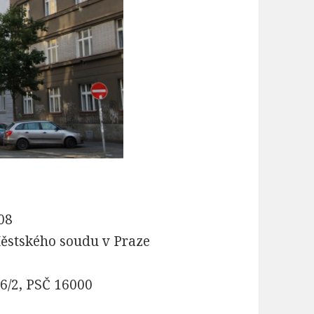
08
ěstského soudu v Praze
06/2, PSČ 16000