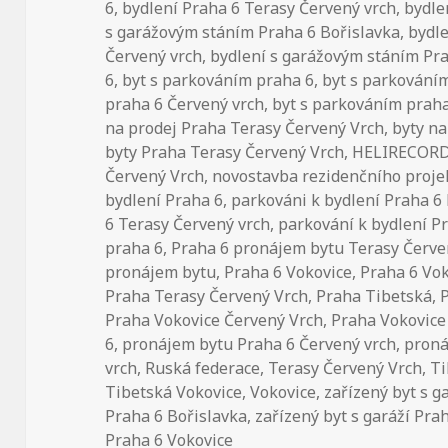
6
,
bydlení Praha 6 Terasy Červený vrch
,
bydle
s garážovým stáním Praha 6 Bořislavka
,
bydl
Červený vrch
,
bydlení s garážovým stáním Pr
6
,
byt s parkováním praha 6
,
byt s parkování
praha 6 Červený vrch
,
byt s parkováním praha
na prodej Praha Terasy Červený Vrch
,
byty n
byty Praha Terasy Červený Vrch
,
HELIRECORD s
Červený Vrch
,
novostavba rezidenčního proje
bydlení Praha 6
,
parkováni k bydlení Praha 6
6 Terasy Červený vrch
,
parkování k bydlení P
praha 6
,
Praha 6 pronájem bytu Terasy Červe
pronájem bytu
,
Praha 6 Vokovice
,
Praha 6 Vo
Praha Terasy Červený Vrch
,
Praha Tibetská
,
Praha Vokovice Červený Vrch
,
Praha Vokovice
6
,
pronájem bytu Praha 6 Červený vrch
,
proná
vrch
,
Ruská federace
,
Terasy Červený Vrch
,
Ti
Tibetská Vokovice
,
Vokovice
,
zařízený byt s g
Praha 6 Bořislavka
,
zařízený byt s garáží Pra
Praha 6 Vokovice