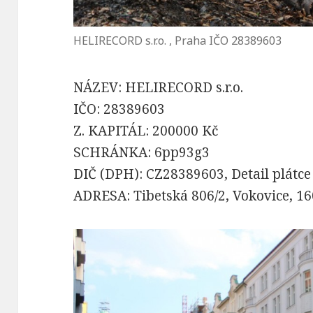
HELIRECORD s.r.o. , Praha IČO 28389603
NÁZEV: HELIRECORD s.r.o.
IČO: 28389603
Z. KAPITÁL: 200000 Kč
SCHRÁNKA: 6pp93g3
DIČ (DPH): CZ28389603, Detail plátc
ADRESA: Tibetská 806/2, Vokovice, 1