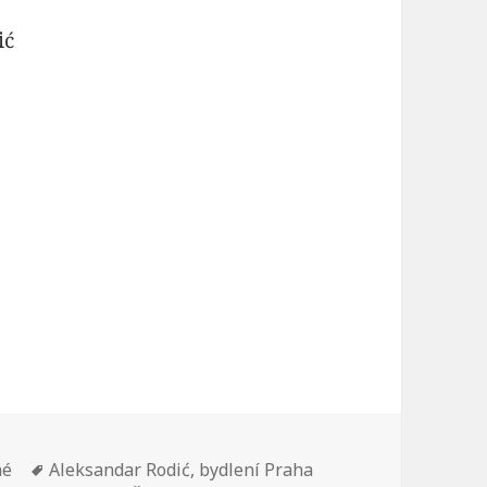
ić
né
Štítky:
Aleksandar Rodić
,
bydlení Praha