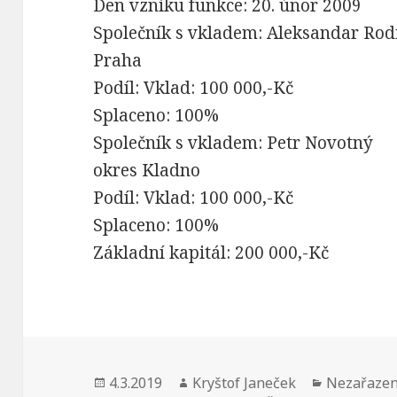
Den vzniku funkce: 20. únor 2009
Společník s vkladem: Aleksandar Rod
Praha
Podíl: Vklad: 100 000,-Kč
Splaceno: 100%
Společník s vkladem: Petr Novotný
okres Kladno
Podíl: Vklad: 100 000,-Kč
Splaceno: 100%
Základní kapitál: 200 000,-Kč
Publikováno:
4.3.2019
Autor:
Kryštof Janeček
Rubriky:
Nezařaze