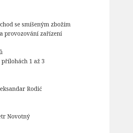
bchod se smíšeným zbožím
a provozování zařízení
ů
přílohách 1 až 3
Aleksandar Rodić
etr Novotný