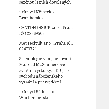
sezónou letních dovolených
průmysl Německo
Braniborsko
CANTON GROUP s.r.o. , Praha
IČO 28369505
Met Technik s.r.o. , Praha IČO
02473771
Scientologie vítá jmenování
Mairead McGuinnessové
zvláštní vyslankyní EU pro
svobodu náboženského
vyznání a přesvědčení
průmysl Bádensko-
Württembersko