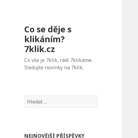
Co se děje s
klikáním?
7klik.cz
Co vše je 7klik, rádi 7klikáme.
Sledujte novinky na 7klik.
V
y
h
l
e
NEJNOVĚJŠÍ PŘÍSPĚVKY
d