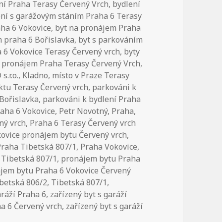
ní Praha Terasy Červený Vrch
,
bydlení
ení s garážovým stáním Praha 6 Terasy
aha 6 Vokovice
,
byt na pronájem Praha
m praha 6 Bořislavka
,
byt s parkováním
 6 Vokovice Terasy Červený vrch
,
byty
a pronájem Praha Terasy Červený Vrch
,
.r.o.
,
Kladno
,
místo v Praze Terasy
ktu Terasy Červený vrch
,
parkováni k
 Bořislavka
,
parkováni k bydlení Praha
raha 6 Vokovice
,
Petr Novotný
,
Praha
,
ný vrch
,
Praha 6 Terasy Červený vrch
kovice pronájem bytu Červený vrch
,
Praha Tibetská 807/1
,
Praha Vokovice
,
 Tibetská 807/1
,
pronájem bytu Praha
jem bytu Praha 6 Vokovice Červený
betská 806/2
,
Tibetská 807/1
,
aráží Praha 6
,
zařízený byt s garáží
ha 6 Červený vrch
,
zařízený byt s garáží