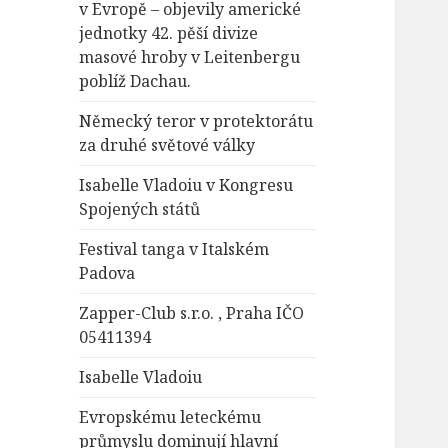
v Evropě – objevily americké
jednotky 42. pěší divize
masové hroby v Leitenbergu
poblíž Dachau.
Německý teror v protektorátu
za druhé světové války
Isabelle Vladoiu v Kongresu
Spojených států
Festival tanga v Italském
Padova
Zapper-Club s.r.o. , Praha IČO
05411394
Isabelle Vladoiu
Evropskému leteckému
průmyslu dominují hlavní